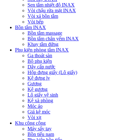
Sen tắm nhiệt độ INAX
Vòi chậu rửa mặt INAX
Vòi xả bồn tắm
Vòi bếp
Bồn tắm INAX
Bồn tắm massage
Bồn tắm chân yếm INAX
Khay tắm đứng
Phụ kiện phòng tắm INAX
Ga thoát sàn
Bộ phụ kiện
Dây cấp nước
Hộp đựng giấy (Lô giấy)
Kệ đựng ly
Gương
Kệ gương
Lô giấy vệ sinh
Kệ xà phòng
Móc áo
Giá kệ móc
Vòi xịt
Khu công cộng
Máy sấy tay
Bồn tiểu nam
Phụ kiện bồn tiểu