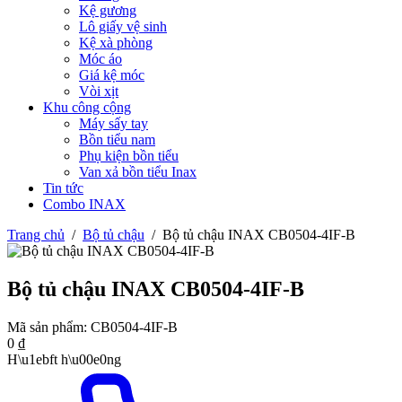
Kệ gương
Lô giấy vệ sinh
Kệ xà phòng
Móc áo
Giá kệ móc
Vòi xịt
Khu công cộng
Máy sấy tay
Bồn tiểu nam
Phụ kiện bồn tiểu
Van xả bồn tiểu Inax
Tin tức
Combo INAX
Trang chủ
/
Bộ tủ chậu
/
Bộ tủ chậu INAX CB0504-4IF-B
Bộ tủ chậu INAX CB0504-4IF-B
Mã sản phẩm:
CB0504-4IF-B
0
₫
H\u1ebft h\u00e0ng