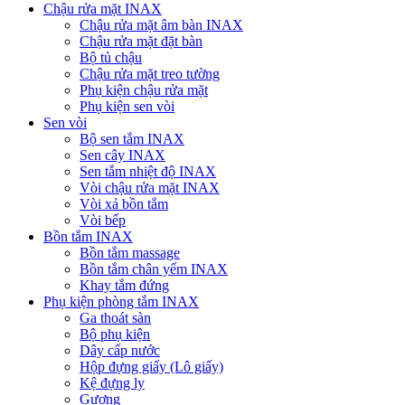
Chậu rửa mặt INAX
Chậu rửa mặt âm bàn INAX
Chậu rửa mặt đặt bàn
Bộ tủ chậu
Chậu rửa mặt treo tường
Phụ kiện chậu rửa mặt
Phụ kiện sen vòi
Sen vòi
Bộ sen tắm INAX
Sen cây INAX
Sen tắm nhiệt độ INAX
Vòi chậu rửa mặt INAX
Vòi xả bồn tắm
Vòi bếp
Bồn tắm INAX
Bồn tắm massage
Bồn tắm chân yếm INAX
Khay tắm đứng
Phụ kiện phòng tắm INAX
Ga thoát sàn
Bộ phụ kiện
Dây cấp nước
Hộp đựng giấy (Lô giấy)
Kệ đựng ly
Gương