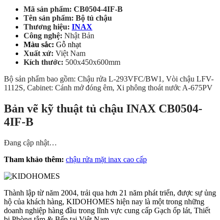
Mã sản phẩm: CB0504-4IF-B
Tên sản phẩm: Bộ tủ chậu
Thương hiệu:
INAX
Công nghệ:
Nhật Bản
Màu sắc:
Gỗ nhạt
Xuất xứ:
Việt Nam
Kích thước:
500x450x600mm
Bộ sản phẩm bao gồm: Chậu rửa L-293VFC/BW1, Vòi chậu LFV-
1112S, Cabinet: Cánh mở đóng êm, Xi phông thoát nước A-675PV
Bản vẽ kỹ thuật tủ chậu INAX CB0504-
4IF-B
Đang cập nhật…
Tham khảo thêm:
chậu rửa mặt inax cao cấp
Thành lập từ năm 2004, trải qua hơn 21 năm phát triển, được sự ủng
hộ của khách hàng, KIDOHOMES hiện nay là một trong những
doanh nghiệp hàng đầu trong lĩnh vực cung cấp Gạch ốp lát, Thiết
bị Phòng tắm & Bếp tại Việt Nam...