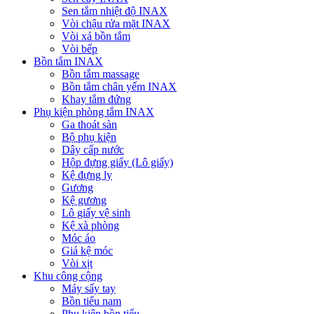
Sen tắm nhiệt độ INAX
Vòi chậu rửa mặt INAX
Vòi xả bồn tắm
Vòi bếp
Bồn tắm INAX
Bồn tắm massage
Bồn tắm chân yếm INAX
Khay tắm đứng
Phụ kiện phòng tắm INAX
Ga thoát sàn
Bộ phụ kiện
Dây cấp nước
Hộp đựng giấy (Lô giấy)
Kệ đựng ly
Gương
Kệ gương
Lô giấy vệ sinh
Kệ xà phòng
Móc áo
Giá kệ móc
Vòi xịt
Khu công cộng
Máy sấy tay
Bồn tiểu nam
Phụ kiện bồn tiểu