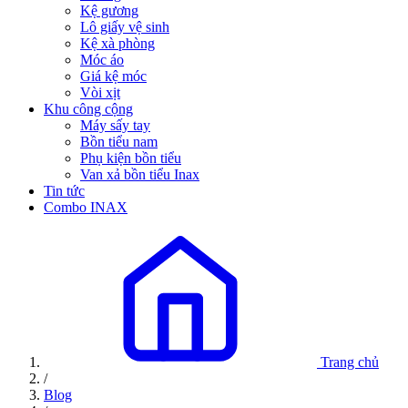
Kệ gương
Lô giấy vệ sinh
Kệ xà phòng
Móc áo
Giá kệ móc
Vòi xịt
Khu công cộng
Máy sấy tay
Bồn tiểu nam
Phụ kiện bồn tiểu
Van xả bồn tiểu Inax
Tin tức
Combo INAX
Trang chủ
/
Blog