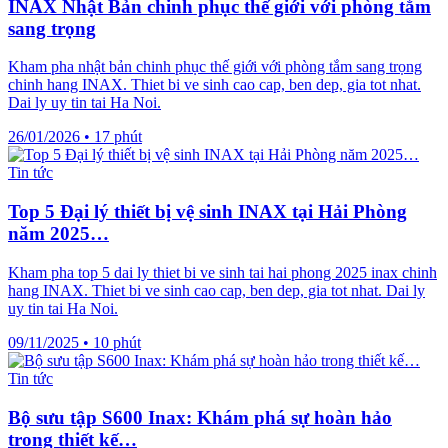
INAX Nhật Bản chinh phục thế giới với phòng tắm
sang trọng
Kham pha nhật bản chinh phục thế giới với phòng tắm sang trọng
chinh hang INAX. Thiet bi ve sinh cao cap, ben dep, gia tot nhat.
Dai ly uy tin tai Ha Noi.
26/01/2026
•
17 phút
Tin tức
Top 5 Đại lý thiết bị vệ sinh INAX tại Hải Phòng
năm 2025…
Kham pha top 5 dai ly thiet bi ve sinh tai hai phong 2025 inax chinh
hang INAX. Thiet bi ve sinh cao cap, ben dep, gia tot nhat. Dai ly
uy tin tai Ha Noi.
09/11/2025
•
10 phút
Tin tức
Bộ sưu tập S600 Inax: Khám phá sự hoàn hảo
trong thiết kế…