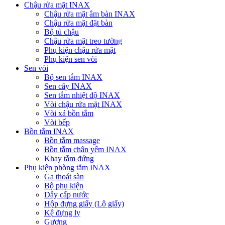
Chậu rửa mặt INAX
Chậu rửa mặt âm bàn INAX
Chậu rửa mặt đặt bàn
Bộ tủ chậu
Chậu rửa mặt treo tường
Phụ kiện chậu rửa mặt
Phụ kiện sen vòi
Sen vòi
Bộ sen tắm INAX
Sen cây INAX
Sen tắm nhiệt độ INAX
Vòi chậu rửa mặt INAX
Vòi xả bồn tắm
Vòi bếp
Bồn tắm INAX
Bồn tắm massage
Bồn tắm chân yếm INAX
Khay tắm đứng
Phụ kiện phòng tắm INAX
Ga thoát sàn
Bộ phụ kiện
Dây cấp nước
Hộp đựng giấy (Lô giấy)
Kệ đựng ly
Gương