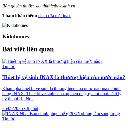
Bản quyền thuộc: sieuthithietbivesinh.vn
Tham khảo thêm:
chậu rửa mặt inax
Kidohomes
Bài viết liên quan
Tin tức
Thiết bị vệ sinh INAX là thương hiệu của nước nào?
Kham pha thiet bi ve sinh la thuong hieu cua nuoc nao inax chinh
hang INAX. Thiet bi ve sinh cao cap, ben dep, gia tot nhat. Dai ly
uy tin tai Ha Noi.
25/09/2025
•
8 phút
Tin tức