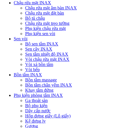
Chậu rửa mặt INAX
Chậu rửa mặt âm bàn INAX
Chậu rửa mặt đặt bàn
Bộ tủ chậu
Chậu rửa mặt treo tường
Phụ kiện chậu rửa mặt
Phụ kiện sen vòi
Sen vòi
Bộ sen tắm INAX
Sen cây INAX
Sen tắm nhiệt độ INAX
Vòi chậu rửa mặt INAX
Vòi xả bồn tắm
Vòi bếp
Bồn tắm INAX
Bồn tắm massage
Bồn tắm chân yếm INAX
Khay tắm đứng
Phụ kiện phòng tắm INAX
Ga thoát sàn
Bộ phụ kiện
Dây cấp nước
Hộp đựng giấy (Lô giấy)
Kệ đựng ly
Gương