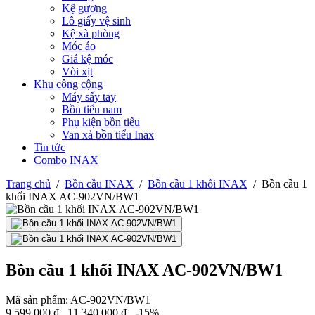
Kệ gương
Lô giấy vệ sinh
Kệ xà phòng
Móc áo
Giá kệ móc
Vòi xịt
Khu công cộng
Máy sấy tay
Bồn tiểu nam
Phụ kiện bồn tiểu
Van xả bồn tiểu Inax
Tin tức
Combo INAX
Trang chủ
/
Bồn cầu INAX
/
Bồn cầu 1 khối INAX
/
Bồn cầu 1
khối INAX AC-902VN/BW1
Bồn cầu 1 khối INAX AC-902VN/BW1
Mã sản phẩm:
AC-902VN/BW1
9.599.000
₫
11.340.000
₫
-15%