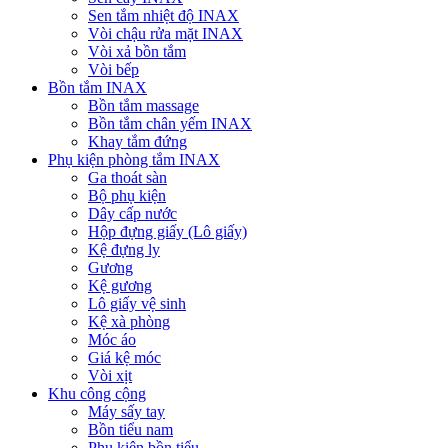
Sen tắm nhiệt độ INAX
Vòi chậu rửa mặt INAX
Vòi xả bồn tắm
Vòi bếp
Bồn tắm INAX
Bồn tắm massage
Bồn tắm chân yếm INAX
Khay tắm đứng
Phụ kiện phòng tắm INAX
Ga thoát sàn
Bộ phụ kiện
Dây cấp nước
Hộp đựng giấy (Lô giấy)
Kệ đựng ly
Gương
Kệ gương
Lô giấy vệ sinh
Kệ xà phòng
Móc áo
Giá kệ móc
Vòi xịt
Khu công cộng
Máy sấy tay
Bồn tiểu nam
Phụ kiện bồn tiểu