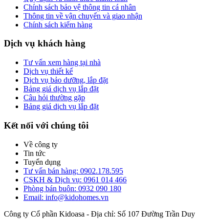
Chính sách bảo vệ thông tin cá nhân
Thông tin về vận chuyển và giao nhận
Chính sách kiểm hàng
Dịch vụ khách hàng
Tư vấn xem hàng tại nhà
Dịch vụ thiết kế
Dịch vụ bảo dưỡng, lắp đặt
Bảng giá dịch vụ lắp đặt
Câu hỏi thường gặp
Bảng giá dịch vụ lắp đặt
Kết nối với chúng tôi
Về công ty
Tin tức
Tuyển dụng
Tư vấn bán hàng: 0902.178.595
CSKH & Dịch vụ: 0961 014 466
Phòng bán buôn: 0932 090 180
Email: info@kidohomes.vn
Công ty Cổ phần Kidoasa - Địa chỉ: Số 107 Đường Trần Duy