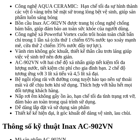
Công nghệ AQUA CERAMIC: Hạn chế tối đa sự hình thành
các vệt ố vàng trên bề mặt sứ trong lòng bệt vệ sinh, giúp sản
phẩm luôn sáng bóng
Bồn cầu Inax AC-902VN được trang bị công nghệ chống
bám bẩn, giúp đảm bảo an toàn sức khỏe của người dùng.
Công nghệ xả Powerful Vortex cuốn trôi hoàn toàn chất bẩn
chỉ trong 1 lần xả (cửa thứ 1 chiếm 65% nước tạo xoáy mạnh
mẽ, cửa thứ 2 chiếm 35% nước đẩy trợ lực).
Vành rim không góc khuất, thiết kế thân cầu trơn láng giúp
việc vệ sinh trở nên đơn giản.
AC-902VN với hai chế độ xả nhấn giúp tiết kiệm tối đa
lượng nước, tiết kiệm chi phí cho gia đình bạn. 2 chế độ
tương ứng với 3 lít xả tiểu và 4,5 lít xả đại.
Bệ ngồi rộng rãi với đường cong tuyệt hảo tạo nên sự thoải
mái và dễ chịu hơn khi sử dụng. Thích hợp với hầu hết mọi
đối tượng khách hàng.
Nắp rơi êm không gây ồn ào, hạn chế tối đa tình trạng rơi vỡ,
đảm bảo an toàn trong quá trình sử dụng.
Dễ dàng lắp đặt và sử dụng sản phẩm
Thiết kế kế hiện đại, ít góc khuất dễ dàng vệ sinh, lau chùi.
Thông số kỹ thuật Inax AC-902VN
Mã sản phẩm AC-902VN