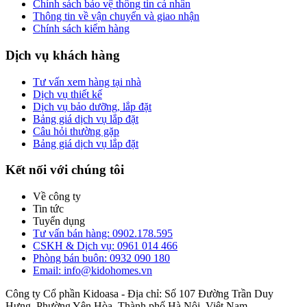
Chính sách bảo vệ thông tin cá nhân
Thông tin về vận chuyển và giao nhận
Chính sách kiểm hàng
Dịch vụ khách hàng
Tư vấn xem hàng tại nhà
Dịch vụ thiết kế
Dịch vụ bảo dưỡng, lắp đặt
Bảng giá dịch vụ lắp đặt
Câu hỏi thường gặp
Bảng giá dịch vụ lắp đặt
Kết nối với chúng tôi
Về công ty
Tin tức
Tuyển dụng
Tư vấn bán hàng: 0902.178.595
CSKH & Dịch vụ: 0961 014 466
Phòng bán buôn: 0932 090 180
Email: info@kidohomes.vn
Công ty Cổ phần Kidoasa - Địa chỉ: Số 107 Đường Trần Duy
Hưng, Phường Yên Hòa, Thành phố Hà Nội, Việt Nam -