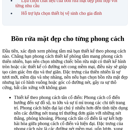
Lựa chọn chất liệu của bồn rửa mặt đẹp phù hợp với
từng nhu cầu
Hỗ trợ lựa chọn thiết bị vệ sinh cho gia đình
Bồn rửa mặt đẹp cho từng phong cách
Đầu tiên, xác định xem phòng tắm mà bạn thiết kế theo phong cách
nào. Chẳng hạn phong cách thiết kế phòng tắm mang phong cách
thiên nhiên, bạn nên chọn những chiếc bồn rửa mặt có thiết kế hình
tròn hoặc các thiết kế có đường nét cong mềm mại, điều này sẽ giúp
tạo cảm giác êm dịu và thư giãn. Đặc trưng của thiên nhiên là sự
tươi mới, mềm dịu và nhẹ nhàng, nên nếu bạn chọn bồn rửa mặt đẹp
nhưng lại có hình vuông hoặc góc có đường nét, gây ra sự thô
cứng, bất cân xứng với không gian
Thiết kế theo phong cách tân cổ điển: Phong cách cổ điển
hướng đến sự đồ sộ, to lớn và sự tỉ mỉ trong các chi tiết trang
trí. Phong cách hiện đại lại chú ý nhiều hơn đến tính tiện dụng
nên các đường nét trang trí thường đơn giản với những nét
thẳng, phóng khoáng. Phong cách tân cổ điển là sự kết hợp
hài hòa giữa phong cách cổ điển và hiện đại. Đặc trưng của
phong cách này là các đường nét mềm mại, uốn lượn, xong