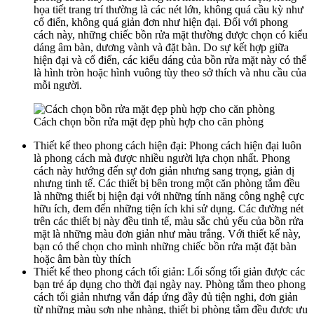
họa tiết trang trí thường là các nét lớn, không quá cầu kỳ như
cổ điển, không quá giản đơn như hiện đại. Đối với phong
cách này, những chiếc bồn rửa mặt thường được chọn có kiểu
dáng âm bàn, dương vành và đặt bàn. Do sự kết hợp giữa
hiện đại và cổ điển, các kiểu dáng của bồn rửa mặt này có thể
là hình tròn hoặc hình vuông tùy theo sở thích và nhu cầu của
mỗi người.
Cách chọn bồn rửa mặt đẹp phù hợp cho căn phòng
Thiết kế theo phong cách hiện đại: Phong cách hiện đại luôn
là phong cách mà được nhiều người lựa chọn nhất. Phong
cách này hướng đến sự đơn giản nhưng sang trọng, giản dị
nhưng tinh tế. Các thiết bị bên trong một căn phòng tắm đều
là những thiết bị hiện đại với những tính năng công nghệ cực
hữu ích, đem đến những tiện ích khi sử dụng. Các đường nét
trên các thiết bị này đều tinh tế, màu sắc chủ yếu của bồn rửa
mặt là những màu đơn giản như màu trắng. Với thiết kế này,
bạn có thể chọn cho mình những chiếc bồn rửa mặt đặt bàn
hoặc âm bàn tùy thích
Thiết kế theo phong cách tối giản: Lối sống tối giản được các
bạn trẻ áp dụng cho thời đại ngày nay. Phòng tắm theo phong
cách tối giản nhưng vẫn đáp ứng đầy đủ tiện nghi, đơn giản
từ những màu sơn nhẹ nhàng, thiết bị phòng tắm đều được ưu