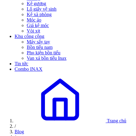
Kệ gương
Lô giấy vệ sinh
Kệ xà phòng
Móc áo
Giá kệ móc
Vòi xịt
Khu công cộng
Máy sấy tay
Bồn tiểu nam
Phụ kiện bồn tiểu
Van xả bồn tiểu Inax
Tin tức
Combo INAX
Trang chủ
/
Blog