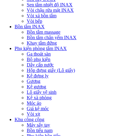
Sen tắm nhiệt độ INAX
Vòi chậu rửa mặt INAX
Vòi xả bồn tắm
Vòi bếp
Bồn tắm INAX
Bồn tắm massage
Bồn tắm chân yếm INAX
Khay tắm đứng
Phụ kiện phòng tắm INAX
Ga thoát sàn
Bộ phụ kiện
Dây cấp nước
Hộp đựng giấy (Lô giấy)
Kệ đựng ly
Gương
Kệ gương
Lô giấy vệ sinh
Kệ xà phòng
Móc áo
Giá kệ móc
Vòi xịt
Khu công cộng
Máy sấy tay
Bồn tiểu nam
Phụ kiện bồn tiểu