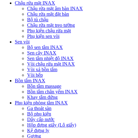
Chậu rửa mặt INAX
Chậu rửa mặt âm bàn INAX
Chậu rửa mặt đặt bàn
Bộ tủ chậu
Chậu rửa mặt treo tường
Phụ kiện chậu rửa mặt
Phụ kiện sen vòi
Sen vòi
Bộ sen tắm INAX
Sen cây INAX
Sen tắm nhiệt độ INAX
Vòi chậu rửa mặt INAX
Vòi xả bồn tắm
Vòi bếp
Bồn tắm INAX
Bồn tắm massage
Bồn tắm chân yếm INAX
Khay tắm đứng
Phụ kiện phòng tắm INAX
Ga thoát sàn
Bộ phụ kiện
Dây cấp nước
Hộp đựng giấy (Lô giấy)
Kệ đựng ly
Gương