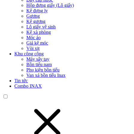
Hộp đựng giấy (Lô giấy)
Kệ đựng ly
Gương
Kệ gương
Lô giấy vệ sinh
Kệ xà phòng
Móc áo
Giá kệ móc
Vòi xịt
Khu công cộng
Máy sấy tay
Bồn tiểu nam
Phụ kiện bồn tiểu
Van xả bồn tiểu Inax
Tin tức
Combo INAX