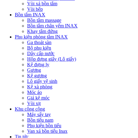
Vòi xả bồn tắm
Vòi bếp
Bồn tắm INAX
Bồn tắm massage
Bồn tắm chân yếm INAX
Khay tắm đứng
Phụ kiện phòng tắm INAX
Ga thoát sàn
Bộ phụ kiện
Dây cấp nước
Hộp đựng giấy (Lô giấy)
Kệ đựng ly
Gương
Kệ gương
Lô giấy vệ sinh
Kệ xà phòng
Móc áo
Giá kệ móc
Vòi xịt
Khu công cộng
Máy sấy tay
Bồn tiểu nam
Phụ kiện bồn tiểu
Van xả bồn tiểu Inax
Tin tức