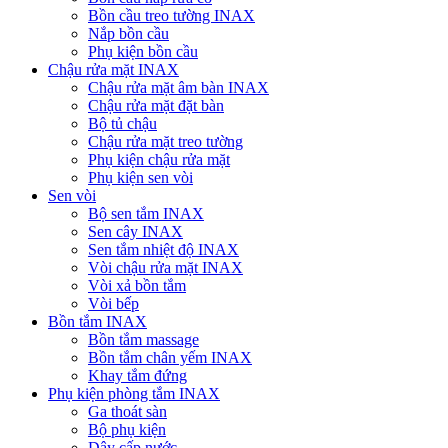
Bồn cầu treo tường INAX
Nắp bồn cầu
Phụ kiện bồn cầu
Chậu rửa mặt INAX
Chậu rửa mặt âm bàn INAX
Chậu rửa mặt đặt bàn
Bộ tủ chậu
Chậu rửa mặt treo tường
Phụ kiện chậu rửa mặt
Phụ kiện sen vòi
Sen vòi
Bộ sen tắm INAX
Sen cây INAX
Sen tắm nhiệt độ INAX
Vòi chậu rửa mặt INAX
Vòi xả bồn tắm
Vòi bếp
Bồn tắm INAX
Bồn tắm massage
Bồn tắm chân yếm INAX
Khay tắm đứng
Phụ kiện phòng tắm INAX
Ga thoát sàn
Bộ phụ kiện
Dây cấp nước