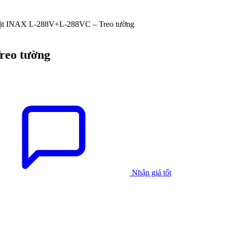
ặt INAX L-288V+L-288VC – Treo tường
reo tường
Nhận giá tốt