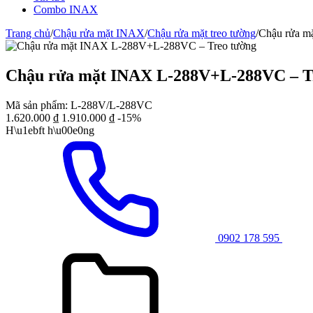
Combo INAX
Trang chủ
/
Chậu rửa mặt INAX
/
Chậu rửa mặt treo tường
/
Chậu rửa m
Chậu rửa mặt INAX L-288V+L-288VC – T
Mã sản phẩm:
L-288V/L-288VC
1.620.000
₫
1.910.000
₫
-15%
H\u1ebft h\u00e0ng
0902 178 595