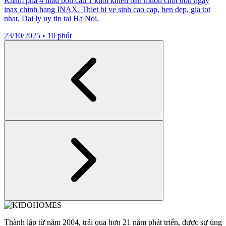
Kham pha 4 mau bon cau 1 khoi khien ban muon chot don ngay
inax chinh hang INAX. Thiet bi ve sinh cao cap, ben dep, gia tot
nhat. Dai ly uy tin tai Ha Noi.
23/10/2025
•
10 phút
Thành lập từ năm 2004, trải qua hơn 21 năm phát triển, được sự ủng