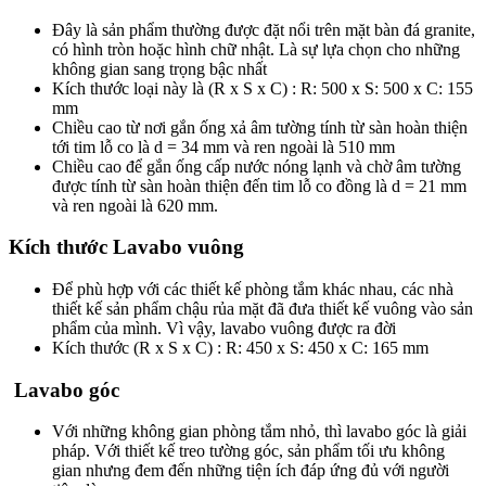
Đây là sản phẩm thường được đặt nổi trên mặt bàn đá granite,
có hình tròn hoặc hình chữ nhật. Là sự lựa chọn cho những
không gian sang trọng bậc nhất
Kích thước loại này là (R x S x C) : R: 500 x S: 500 x C: 155
mm
Chiều cao từ nơi gắn ống xả âm tường tính từ sàn hoàn thiện
tới tim lỗ co là d = 34 mm và ren ngoài là 510 mm
Chiều cao để gắn ống cấp nước nóng lạnh và chờ âm tường
được tính từ sàn hoàn thiện đến tim lỗ co đồng là d = 21 mm
và ren ngoài là 620 mm.
Kích thước
Lavabo vuông
Để phù hợp với các thiết kế phòng tắm khác nhau, các nhà
thiết kế sản phẩm chậu rủa mặt đã đưa thiết kế vuông vào sản
phẩm của mình. Vì vậy, lavabo vuông được ra đời
Kích thước (R x S x C) : R: 450 x S: 450 x C: 165 mm
Lavabo góc
Với những không gian phòng tắm nhỏ, thì lavabo góc là giải
pháp. Với thiết kế treo tường góc, sản phẩm tối ưu không
gian nhưng đem đến những tiện ích đáp ứng đủ với người