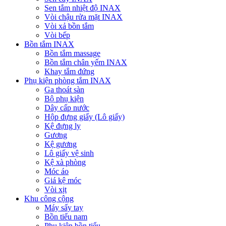
Sen tắm nhiệt độ INAX
Vòi chậu rửa mặt INAX
Vòi xả bồn tắm
Vòi bếp
Bồn tắm INAX
Bồn tắm massage
Bồn tắm chân yếm INAX
Khay tắm đứng
Phụ kiện phòng tắm INAX
Ga thoát sàn
Bộ phụ kiện
Dây cấp nước
Hộp đựng giấy (Lô giấy)
Kệ đựng ly
Gương
Kệ gương
Lô giấy vệ sinh
Kệ xà phòng
Móc áo
Giá kệ móc
Vòi xịt
Khu công cộng
Máy sấy tay
Bồn tiểu nam
Phụ kiện bồn tiểu