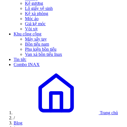
Kệ gương
Lô giấy vệ sinh
Kệ xà phòng
Móc áo
Giá kệ móc
Vòi xịt
Khu công cộng
Máy sấy tay
Bồn tiểu nam
Phụ kiện bồn tiểu
Van xả bồn tiểu Inax
Tin tức
Combo INAX
Trang chủ
/
Blog