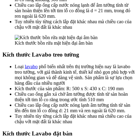
Chiều cao lắp ống cấp nước nóng lạnh để âm tường tính từ
sàn hoàn thiện lên tới tim lỗ co đồng là d = 21 mm, trong đó
ren ngoài là 620 mm.
Tuy nhiên tùy từng cách lắp đặt khác nhau mà chiều cao của
chậu với mặt đất là khác nhau
Kích thước bồn rửa mặt hiện đại âm bàn
Kích thước Lavabo treo tường
Loại
lavabo
phổ biến nhất trên thị trường hiện nay là lavabo
treo tường, với giá thành kinh tế, thiết kế nhỏ gọn phù hợp với
mọi không gian và dễ dàng vệ sinh. Sản phẩm là sự lựa chọn
hàng đầu của nhiều người
Kích thước của sản phẩm: R: 500 x S: 430 x C: 190 mm
Chiều cao ống gắn xả chờ âm tường được tính từ sàn hoàn
thiện tới tim lỗ co răng trong ước tính 510 mm
Chiều cao lắp ống cấp nước nóng lạnh âm tường tính từ sàn
lên đến tim lỗ co đồng d: 21 mm và ren ngoài là 620 mm.
Tuy nhiên tùy từng cách lắp đặt khác nhau mà chiều cao của
chậu với mặt đất là khác nhau
Kích thước
Lavabo đặt bàn