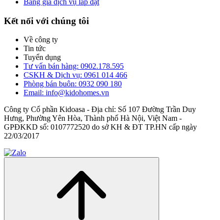
Bảng giá dịch vụ lắp đặt
Kết nối với chúng tôi
Về công ty
Tin tức
Tuyển dụng
Tư vấn bán hàng: 0902.178.595
CSKH & Dịch vụ: 0961 014 466
Phòng bán buôn: 0932 090 180
Email: info@kidohomes.vn
Công ty Cổ phần Kidoasa - Địa chỉ: Số 107 Đường Trần Duy
Hưng, Phường Yên Hòa, Thành phố Hà Nội, Việt Nam -
GPĐKKD số: 0107772520 do sở KH & ĐT TP.HN cấp ngày
22/03/2017