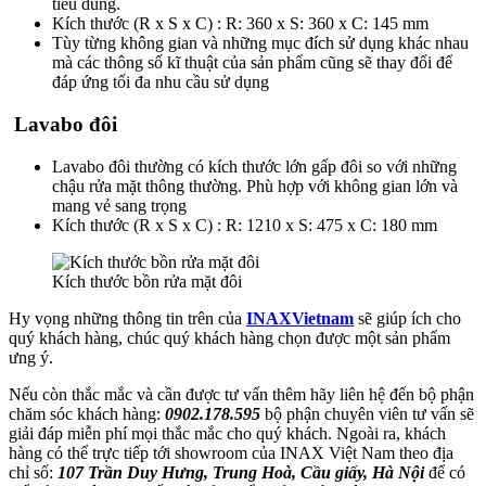
tiêu dùng.
Kích thước (R x S x C) : R: 360 x S: 360 x C: 145 mm
Tùy từng không gian và những mục đích sử dụng khác nhau
mà các thông số kĩ thuật của sản phẩm cũng sẽ thay đổi để
đáp ứng tối đa nhu cầu sử dụng
Lavabo đôi
Lavabo đôi thường có kích thước lớn gấp đôi so với những
chậu rửa mặt thông thường. Phù hợp với không gian lớn và
mang vẻ sang trọng
Kích thước (R x S x C) : R: 1210 x S: 475 x C: 180 mm
Kích thước bồn rửa mặt đôi
Hy vọng những thông tin trên của
INAXVietnam
sẽ giúp ích cho
quý khách hàng, chúc quý khách hàng chọn được một sản phẩm
ưng ý.
Nếu còn thắc mắc và cần được tư vấn thêm hãy liên hệ đến bộ phận
chăm sóc khách hàng:
0902.178.595
bộ phận chuyên viên tư vấn sẽ
giải đáp miễn phí mọi thắc mắc cho quý khách. Ngoài ra, khách
hàng có thể trực tiếp tới showroom của INAX Việt Nam theo địa
chỉ số:
107 Trần Duy Hưng, Trung Hoà, Cầu giấy, Hà Nội
để có