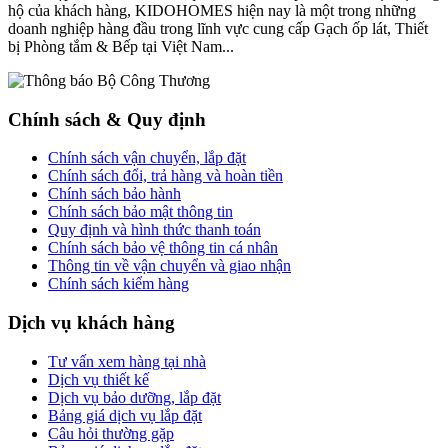
hộ của khách hàng, KIDOHOMES hiện nay là một trong những
doanh nghiệp hàng đầu trong lĩnh vực cung cấp Gạch ốp lát, Thiết
bị Phòng tắm & Bếp tại Việt Nam...
Chính sách & Quy định
Chính sách vận chuyển, lắp đặt
Chính sách đổi, trả hàng và hoàn tiền
Chính sách bảo hành
Chính sách bảo mật thông tin
Quy định và hình thức thanh toán
Chính sách bảo vệ thông tin cá nhân
Thông tin về vận chuyển và giao nhận
Chính sách kiểm hàng
Dịch vụ khách hàng
Tư vấn xem hàng tại nhà
Dịch vụ thiết kế
Dịch vụ bảo dưỡng, lắp đặt
Bảng giá dịch vụ lắp đặt
Câu hỏi thường gặp