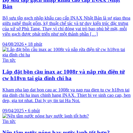
Bản
Bộ sưu tập gạch nhập khẩu cao cấp INAX Nhật Bản là sự giao thoa
giữa nghệ thuật gốm, kỹ thuật chế tác và tư duy kiến trúc đặc trưng
của xứ sở Phù Tang. Thay vì chỉ đóng vai trò bao phủ bề mặt, mỗi
viên gạch được phát triển như một thành phần […]
04/08/2026
•
18 phút
Tin tức
Lắp đặt bồn cầu inax ac 1008r và nắp rửa điện tử
cw h18vn tai gia đình chi ha
Kham pha lap dat bon cau ac 1008r va nap rua dien tu cw h18vn tai
gia dinh chi ha inax chinh hang INAX. Thiet bi ve sinh cao cap, ben
dep, gia tot nhat. Dai ly uy tin tai Ha Noi.
09/04/2025
•
6 phút
Tin tức
Nên tắm nước nóng hay nước lạnh tốt hơn?