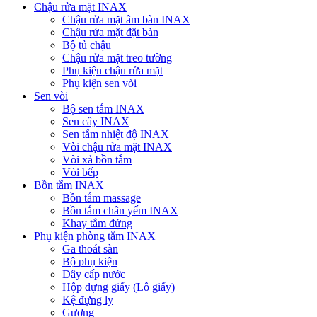
Chậu rửa mặt INAX
Chậu rửa mặt âm bàn INAX
Chậu rửa mặt đặt bàn
Bộ tủ chậu
Chậu rửa mặt treo tường
Phụ kiện chậu rửa mặt
Phụ kiện sen vòi
Sen vòi
Bộ sen tắm INAX
Sen cây INAX
Sen tắm nhiệt độ INAX
Vòi chậu rửa mặt INAX
Vòi xả bồn tắm
Vòi bếp
Bồn tắm INAX
Bồn tắm massage
Bồn tắm chân yếm INAX
Khay tắm đứng
Phụ kiện phòng tắm INAX
Ga thoát sàn
Bộ phụ kiện
Dây cấp nước
Hộp đựng giấy (Lô giấy)
Kệ đựng ly
Gương