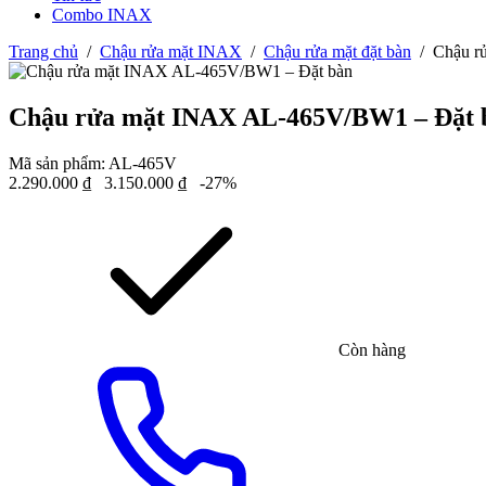
Combo INAX
Trang chủ
/
Chậu rửa mặt INAX
/
Chậu rửa mặt đặt bàn
/
Chậu r
Chậu rửa mặt INAX AL-465V/BW1 – Đặt 
Mã sản phẩm:
AL-465V
2.290.000
₫
3.150.000
₫
-27%
Còn hàng