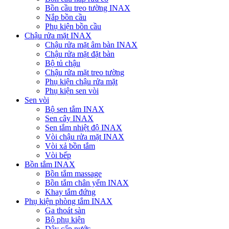
Bồn cầu treo tường INAX
Nắp bồn cầu
Phụ kiện bồn cầu
Chậu rửa mặt INAX
Chậu rửa mặt âm bàn INAX
Chậu rửa mặt đặt bàn
Bộ tủ chậu
Chậu rửa mặt treo tường
Phụ kiện chậu rửa mặt
Phụ kiện sen vòi
Sen vòi
Bộ sen tắm INAX
Sen cây INAX
Sen tắm nhiệt độ INAX
Vòi chậu rửa mặt INAX
Vòi xả bồn tắm
Vòi bếp
Bồn tắm INAX
Bồn tắm massage
Bồn tắm chân yếm INAX
Khay tắm đứng
Phụ kiện phòng tắm INAX
Ga thoát sàn
Bộ phụ kiện
Dây cấp nước