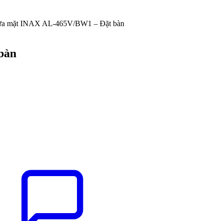
ửa mặt INAX AL-465V/BW1 – Đặt bàn
bàn