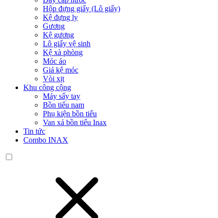
Hộp đựng giấy (Lô giấy)
Kệ đựng ly
Gương
Kệ gương
Lô giấy vệ sinh
Kệ xà phòng
Móc áo
Giá kệ móc
Vòi xịt
Khu công cộng
Máy sấy tay
Bồn tiểu nam
Phụ kiện bồn tiểu
Van xả bồn tiểu Inax
Tin tức
Combo INAX