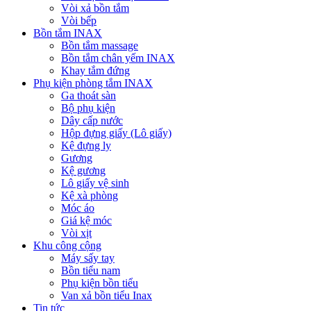
Vòi xả bồn tắm
Vòi bếp
Bồn tắm INAX
Bồn tắm massage
Bồn tắm chân yếm INAX
Khay tắm đứng
Phụ kiện phòng tắm INAX
Ga thoát sàn
Bộ phụ kiện
Dây cấp nước
Hộp đựng giấy (Lô giấy)
Kệ đựng ly
Gương
Kệ gương
Lô giấy vệ sinh
Kệ xà phòng
Móc áo
Giá kệ móc
Vòi xịt
Khu công cộng
Máy sấy tay
Bồn tiểu nam
Phụ kiện bồn tiểu
Van xả bồn tiểu Inax
Tin tức