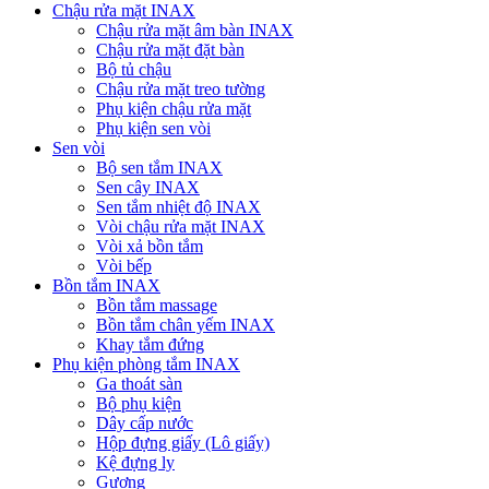
Chậu rửa mặt INAX
Chậu rửa mặt âm bàn INAX
Chậu rửa mặt đặt bàn
Bộ tủ chậu
Chậu rửa mặt treo tường
Phụ kiện chậu rửa mặt
Phụ kiện sen vòi
Sen vòi
Bộ sen tắm INAX
Sen cây INAX
Sen tắm nhiệt độ INAX
Vòi chậu rửa mặt INAX
Vòi xả bồn tắm
Vòi bếp
Bồn tắm INAX
Bồn tắm massage
Bồn tắm chân yếm INAX
Khay tắm đứng
Phụ kiện phòng tắm INAX
Ga thoát sàn
Bộ phụ kiện
Dây cấp nước
Hộp đựng giấy (Lô giấy)
Kệ đựng ly
Gương