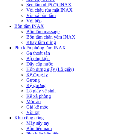
Sen tắm nhiệt độ INAX
Vòi chậu rửa mặt INAX
Vòi xả bồn tắm
Vòi bếp
Bồn tắm INAX
Bồn tắm massage
Bồn tắm chân yếm INAX
Khay tắm đứng
Phụ kiện phòng tắm INAX
Ga thoát sàn
Bộ phụ kiện
Dây cấp nước
Hộp đựng giấy (Lô giấy)
Kệ đựng ly
Gương
Kệ gương
Lô giấy vệ sinh
Kệ xà phòng
Móc áo
Giá kệ móc
Vòi xịt
Khu công cộng
Máy sấy tay
Bồn tiểu nam
Phụ kiện bồn tiểu