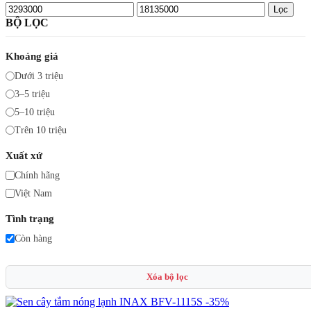
Giá
Giá
Lọc
tối
tối
BỘ LỌC
thiểu
đa
Khoảng giá
Dưới 3 triệu
3–5 triệu
5–10 triệu
Trên 10 triệu
Xuất xứ
Chính hãng
Việt Nam
Tình trạng
Còn hàng
Xóa bộ lọc
-35%