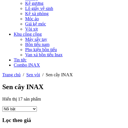
Kệ gương
Lô giấy vệ sinh
Kệ xà phòng
Móc áo
Giá kệ móc
Vòi xịt
Khu công cộng
Máy sấy tay
Bồn tiểu nam
Phụ kiện bồn tiểu
Van xả bồn tiểu Inax
Tin tức
Combo INAX
Trang chủ
/
Sen vòi
/
Sen cây INAX
Sen cây INAX
Hiển thị 17 sản phẩm
Lọc theo giá