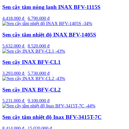
Sen cây tắm nóng lạnh INAX BFV-1115S
4.418.000
₫
6.790.000
₫
-34%
Sen cây tắm nhiệt độ INAX BFV-1405S
5.632.000
₫
8.520.000
₫
-43%
Sen cây INAX BFV-CL1
3.293.000
₫
5.730.000
₫
-43%
Sen cây INAX BFV-CL2
5.231.000
₫
9.100.000
₫
-44%
Sen cây tắm nhiệt độ Inax BFV-3415T-7C
8.414.000
₫
15.020.000
₫