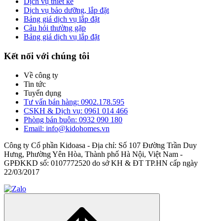
Dịch vụ thiết kế
Dịch vụ bảo dưỡng, lắp đặt
Bảng giá dịch vụ lắp đặt
Câu hỏi thường gặp
Bảng giá dịch vụ lắp đặt
Kết nối với chúng tôi
Về công ty
Tin tức
Tuyển dụng
Tư vấn bán hàng: 0902.178.595
CSKH & Dịch vụ: 0961 014 466
Phòng bán buôn: 0932 090 180
Email: info@kidohomes.vn
Công ty Cổ phần Kidoasa - Địa chỉ: Số 107 Đường Trần Duy
Hưng, Phường Yên Hòa, Thành phố Hà Nội, Việt Nam -
GPĐKKD số: 0107772520 do sở KH & ĐT TP.HN cấp ngày
22/03/2017