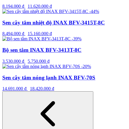
8.194.000
₫
11.620.000
₫
-44%
Sen cây tắm nhiệt độ INAX BFV-3415T-8C
8.494.000
₫
15.160.000
₫
-39%
Bộ sen tắm INAX BFV-3413T-8C
3.530.000
₫
5.750.000
₫
-20%
Sen cây tắm nóng lạnh INAX BFV-70S
14.691.000
₫
18.420.000
₫