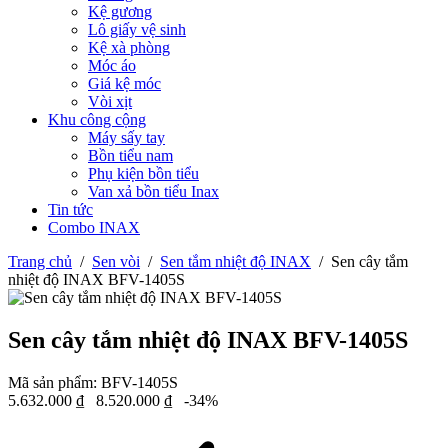
Kệ gương
Lô giấy vệ sinh
Kệ xà phòng
Móc áo
Giá kệ móc
Vòi xịt
Khu công cộng
Máy sấy tay
Bồn tiểu nam
Phụ kiện bồn tiểu
Van xả bồn tiểu Inax
Tin tức
Combo INAX
Trang chủ
/
Sen vòi
/
Sen tắm nhiệt độ INAX
/
Sen cây tắm
nhiệt độ INAX BFV-1405S
Sen cây tắm nhiệt độ INAX BFV-1405S
Mã sản phẩm:
BFV-1405S
5.632.000
₫
8.520.000
₫
-34%