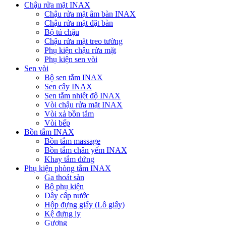
Chậu rửa mặt INAX
Chậu rửa mặt âm bàn INAX
Chậu rửa mặt đặt bàn
Bộ tủ chậu
Chậu rửa mặt treo tường
Phụ kiện chậu rửa mặt
Phụ kiện sen vòi
Sen vòi
Bộ sen tắm INAX
Sen cây INAX
Sen tắm nhiệt độ INAX
Vòi chậu rửa mặt INAX
Vòi xả bồn tắm
Vòi bếp
Bồn tắm INAX
Bồn tắm massage
Bồn tắm chân yếm INAX
Khay tắm đứng
Phụ kiện phòng tắm INAX
Ga thoát sàn
Bộ phụ kiện
Dây cấp nước
Hộp đựng giấy (Lô giấy)
Kệ đựng ly
Gương