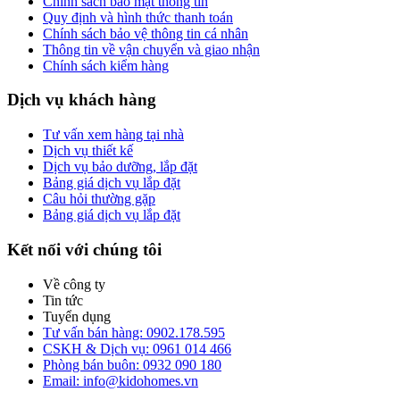
Chính sách bảo mật thông tin
Quy định và hình thức thanh toán
Chính sách bảo vệ thông tin cá nhân
Thông tin về vận chuyển và giao nhận
Chính sách kiểm hàng
Dịch vụ khách hàng
Tư vấn xem hàng tại nhà
Dịch vụ thiết kế
Dịch vụ bảo dưỡng, lắp đặt
Bảng giá dịch vụ lắp đặt
Câu hỏi thường gặp
Bảng giá dịch vụ lắp đặt
Kết nối với chúng tôi
Về công ty
Tin tức
Tuyển dụng
Tư vấn bán hàng: 0902.178.595
CSKH & Dịch vụ: 0961 014 466
Phòng bán buôn: 0932 090 180
Email: info@kidohomes.vn