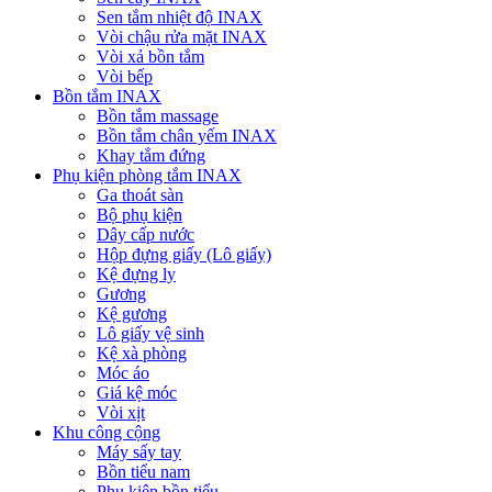
Sen tắm nhiệt độ INAX
Vòi chậu rửa mặt INAX
Vòi xả bồn tắm
Vòi bếp
Bồn tắm INAX
Bồn tắm massage
Bồn tắm chân yếm INAX
Khay tắm đứng
Phụ kiện phòng tắm INAX
Ga thoát sàn
Bộ phụ kiện
Dây cấp nước
Hộp đựng giấy (Lô giấy)
Kệ đựng ly
Gương
Kệ gương
Lô giấy vệ sinh
Kệ xà phòng
Móc áo
Giá kệ móc
Vòi xịt
Khu công cộng
Máy sấy tay
Bồn tiểu nam
Phụ kiện bồn tiểu