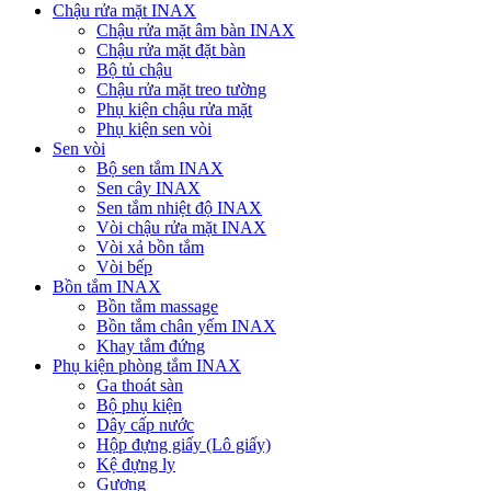
Chậu rửa mặt INAX
Chậu rửa mặt âm bàn INAX
Chậu rửa mặt đặt bàn
Bộ tủ chậu
Chậu rửa mặt treo tường
Phụ kiện chậu rửa mặt
Phụ kiện sen vòi
Sen vòi
Bộ sen tắm INAX
Sen cây INAX
Sen tắm nhiệt độ INAX
Vòi chậu rửa mặt INAX
Vòi xả bồn tắm
Vòi bếp
Bồn tắm INAX
Bồn tắm massage
Bồn tắm chân yếm INAX
Khay tắm đứng
Phụ kiện phòng tắm INAX
Ga thoát sàn
Bộ phụ kiện
Dây cấp nước
Hộp đựng giấy (Lô giấy)
Kệ đựng ly
Gương