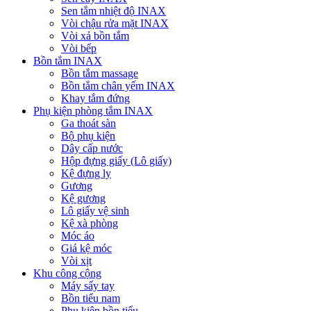
Sen tắm nhiệt độ INAX
Vòi chậu rửa mặt INAX
Vòi xả bồn tắm
Vòi bếp
Bồn tắm INAX
Bồn tắm massage
Bồn tắm chân yếm INAX
Khay tắm đứng
Phụ kiện phòng tắm INAX
Ga thoát sàn
Bộ phụ kiện
Dây cấp nước
Hộp đựng giấy (Lô giấy)
Kệ đựng ly
Gương
Kệ gương
Lô giấy vệ sinh
Kệ xà phòng
Móc áo
Giá kệ móc
Vòi xịt
Khu công cộng
Máy sấy tay
Bồn tiểu nam
Phụ kiện bồn tiểu