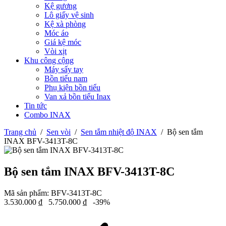
Kệ gương
Lô giấy vệ sinh
Kệ xà phòng
Móc áo
Giá kệ móc
Vòi xịt
Khu công cộng
Máy sấy tay
Bồn tiểu nam
Phụ kiện bồn tiểu
Van xả bồn tiểu Inax
Tin tức
Combo INAX
Trang chủ
/
Sen vòi
/
Sen tắm nhiệt độ INAX
/
Bộ sen tắm
INAX BFV-3413T-8C
Bộ sen tắm INAX BFV-3413T-8C
Mã sản phẩm:
BFV-3413T-8C
3.530.000
₫
5.750.000
₫
-39%