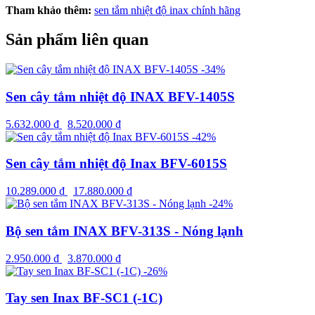
Tham khảo thêm:
sen tắm nhiệt độ inax chính hãng
Sản phẩm liên quan
-34%
Sen cây tắm nhiệt độ INAX BFV-1405S
5.632.000
₫
8.520.000
₫
-42%
Sen cây tắm nhiệt độ Inax BFV-6015S
10.289.000
₫
17.880.000
₫
-24%
Bộ sen tắm INAX BFV-313S - Nóng lạnh
2.950.000
₫
3.870.000
₫
-26%
Tay sen Inax BF-SC1 (-1C)