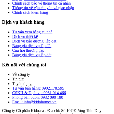
Chính sách bảo vệ thông tin cá nhân
Thông tin về vận chuyển và giao nhận
Chính sách kiểm hàng
Dịch vụ khách hàng
Tư vấn xem hàng tại nhà
Dịch vụ thiết kế
Dịch vụ bảo dưỡng, lắp đặt
Bảng giá dịch vụ lắp đặt
Câu hỏi thường gặp
Bảng giá dịch vụ lắp đặt
Kết nối với chúng tôi
Về công ty
Tin tức
Tuyển dụng
Tư vấn bán hàng: 0902.178.595
CSKH & Dịch vụ: 0961 014 466
Phòng bán buôn: 0932 090 180
Email: info@kidohomes.vn
Công ty Cổ phần Kidoasa - Địa chỉ: Số 107 Đường Trần Duy