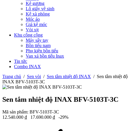
Kệ gương
Lô giấy vệ sinh
Kệ xà phòng
Móc áo
Giá kệ móc
Vòi xịt
Khu công cộng
Máy sấy tay
Bồn tiểu nam
Phụ kiện bồn tiểu
Van xả bồn tiểu Inax
Tin tức
Combo INAX
Trang chủ
/
Sen vòi
/
Sen tắm nhiệt độ INAX
/
Sen tắm nhiệt độ
INAX BFV-5103T-3C
Sen tắm nhiệt độ INAX BFV-5103T-3C
Mã sản phẩm:
BFV-5103T-3C
12.540.000
₫
17.690.000
₫
-29%