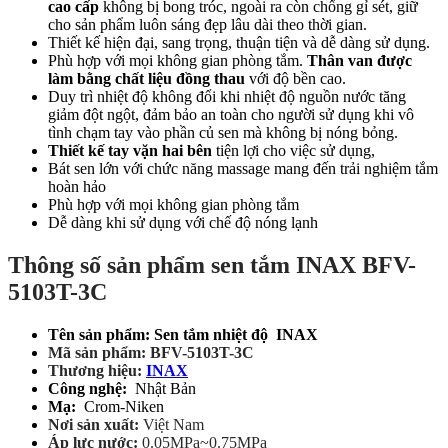
cao cấp
không bị bong tróc, ngoài ra còn chống gỉ sét, giữ
cho sản phẩm luôn sáng đẹp lâu dài theo thời gian.
Thiết kế hiện đại, sang trọng, thuận tiện và dễ dàng sử dụng.
Phù hợp với mọi không gian phòng tắm.
Thân van được
làm bằng chất liệu đồng thau
với độ bền cao.
Duy trì nhiệt độ không đổi khi nhiệt độ nguồn nước tăng
giảm đột ngột, đảm bảo an toàn cho người sử dụng khi vô
tình chạm tay vào phần củ sen mà không bị nóng bỏng.
Thiết kế tay vặn hai bên
tiện lợi cho việc sử dụng,
Bát sen lớn với chức năng massage mang đến trải nghiệm tắm
hoàn hảo
Phù hợp với mọi không gian phòng tắm
Dễ dàng khi sử dụng với chế độ nóng lạnh
Thông số sản phẩm sen tắm INAX BFV-
5103T-3C
Tên sản phẩm: Sen tắm nhiệt độ INAX
Mã sản phẩm: BFV-5103T-3C
Thương hiệu:
INAX
Công nghệ:
Nhật Bản
Mạ:
Crom-Niken
Nơi sản xuất:
Việt Nam
Áp lực nước:
0.05MPa~0.75MPa