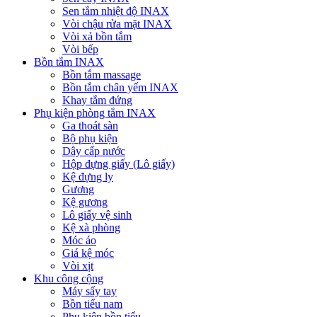
Sen tắm nhiệt độ INAX
Vòi chậu rửa mặt INAX
Vòi xả bồn tắm
Vòi bếp
Bồn tắm INAX
Bồn tắm massage
Bồn tắm chân yếm INAX
Khay tắm đứng
Phụ kiện phòng tắm INAX
Ga thoát sàn
Bộ phụ kiện
Dây cấp nước
Hộp đựng giấy (Lô giấy)
Kệ đựng ly
Gương
Kệ gương
Lô giấy vệ sinh
Kệ xà phòng
Móc áo
Giá kệ móc
Vòi xịt
Khu công cộng
Máy sấy tay
Bồn tiểu nam
Phụ kiện bồn tiểu