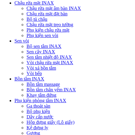
Chậu rửa mặt INAX
Chậu rửa mặt âm bàn INAX
Chậu rửa mặt đặt bàn
Bộ tủ chậu
Chậu rửa mặt treo tường
Phụ kiện chậu rửa mặt
Phụ kiện sen vòi
Sen vòi
Bộ sen tắm INAX
Sen cây INAX
Sen tắm nhiệt độ INAX
Vòi chậu rửa mặt INAX
Vòi xả bồn tắm
Vòi bếp
Bồn tắm INAX
Bồn tắm massage
Bồn tắm chân yếm INAX
Khay tắm đứng
Phụ kiện phòng tắm INAX
Ga thoát sàn
Bộ phụ kiện
Dây cấp nước
Hộp đựng giấy (Lô giấy)
Kệ đựng ly
Gương