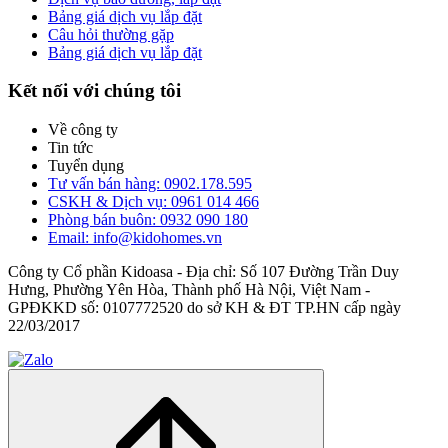
Bảng giá dịch vụ lắp đặt
Câu hỏi thường gặp
Bảng giá dịch vụ lắp đặt
Kết nối với chúng tôi
Về công ty
Tin tức
Tuyển dụng
Tư vấn bán hàng: 0902.178.595
CSKH & Dịch vụ: 0961 014 466
Phòng bán buôn: 0932 090 180
Email: info@kidohomes.vn
Công ty Cổ phần Kidoasa - Địa chỉ: Số 107 Đường Trần Duy
Hưng, Phường Yên Hòa, Thành phố Hà Nội, Việt Nam -
GPĐKKD số: 0107772520 do sở KH & ĐT TP.HN cấp ngày
22/03/2017