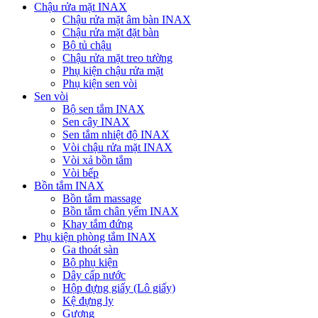
Chậu rửa mặt INAX
Chậu rửa mặt âm bàn INAX
Chậu rửa mặt đặt bàn
Bộ tủ chậu
Chậu rửa mặt treo tường
Phụ kiện chậu rửa mặt
Phụ kiện sen vòi
Sen vòi
Bộ sen tắm INAX
Sen cây INAX
Sen tắm nhiệt độ INAX
Vòi chậu rửa mặt INAX
Vòi xả bồn tắm
Vòi bếp
Bồn tắm INAX
Bồn tắm massage
Bồn tắm chân yếm INAX
Khay tắm đứng
Phụ kiện phòng tắm INAX
Ga thoát sàn
Bộ phụ kiện
Dây cấp nước
Hộp đựng giấy (Lô giấy)
Kệ đựng ly
Gương