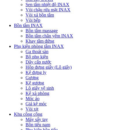
Sen tắm nhiệt độ INAX
Vòi chậu rửa mặt INAX
Vòi xả bồn tắm
Vòi bếp
Bồn tắm INAX
Bồn tắm massage
Bồn tắm chân yếm INAX
Khay tắm đứng
Phụ kiện phòng tắm INAX
Ga thoát sàn
Bộ phụ kiện
Dây cấp nước
Hộp đựng giấy (Lô giấy)
Kệ đựng ly
Gương
Kệ gương
Lô giấy vệ sinh
Kệ xà phòng
Móc áo
Giá kệ móc
Vòi xịt
Khu công cộng
Máy sấy tay
Bồn tiểu nam
Phụ kiện bồn tiểu