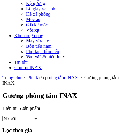
Kệ gương
Lô giấy vệ sinh
Kệ xà phòng
Móc áo
Giá kệ móc
Vòi xịt
Khu công cộng
Máy sấy tay
Bồn tiểu nam
Phụ kiện bồn tiểu
Van xả bồn tiểu Inax
Tin tức
Combo INAX
Trang chủ
/
Phụ kiện phòng tắm INAX
/
Gương phòng tắm
INAX
Gương phòng tắm INAX
Hiển thị 5 sản phẩm
Lọc theo giá