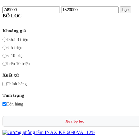
Giá
Giá
Lọc
tối
tối
BỘ LỌC
thiểu
đa
Khoảng giá
Dưới 3 triệu
3–5 triệu
5–10 triệu
Trên 10 triệu
Xuất xứ
Chính hãng
Tình trạng
Còn hàng
Xóa bộ lọc
-12%