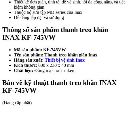
Thiết kế đơn giản, tinh tế, dễ vệ sinh, tối đa công năng và tiết
kiệm không gian
Thuộc bộ sưu tập MD series của Inax
Dễ dàng lắp đặt và sử dụng
Thông số sản phẩm thanh treo khăn
INAX KF-745VW
Mã sản phẩm: KF-745VW
Tên sản phẩm:
Thanh treo khăn giàn Inax
Hãng sản xuất:
Thiết bị vệ sinh Inax
Kích thước:
600 x 230 x 40 mm
Chất liệu:
Đồng mạ crom -niken
Bản vẽ kỹ thuật thanh treo khăn INAX
KF-745VW
(Đang cập nhật)