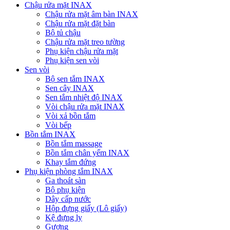
Chậu rửa mặt INAX
Chậu rửa mặt âm bàn INAX
Chậu rửa mặt đặt bàn
Bộ tủ chậu
Chậu rửa mặt treo tường
Phụ kiện chậu rửa mặt
Phụ kiện sen vòi
Sen vòi
Bộ sen tắm INAX
Sen cây INAX
Sen tắm nhiệt độ INAX
Vòi chậu rửa mặt INAX
Vòi xả bồn tắm
Vòi bếp
Bồn tắm INAX
Bồn tắm massage
Bồn tắm chân yếm INAX
Khay tắm đứng
Phụ kiện phòng tắm INAX
Ga thoát sàn
Bộ phụ kiện
Dây cấp nước
Hộp đựng giấy (Lô giấy)
Kệ đựng ly
Gương