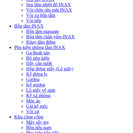
Sen tắm nhiệt độ INAX
Vòi chậu rửa mặt INAX
Vòi xả bồn tắm
Vòi bếp
Bồn tắm INAX
Bồn tắm massage
Bồn tắm chân yếm INAX
Khay tắm đứng
Phụ kiện phòng tắm INAX
Ga thoát sàn
Bộ phụ kiện
Dây cấp nước
Hộp đựng giấy (Lô giấy)
Kệ đựng ly
Gương
Kệ gương
Lô giấy vệ sinh
Kệ xà phòng
Móc áo
Giá kệ móc
Vòi xịt
Khu công cộng
Máy sấy tay
Bồn tiểu nam
Phụ kiện bồn tiểu