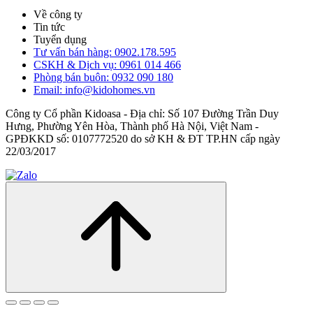
Về công ty
Tin tức
Tuyển dụng
Tư vấn bán hàng: 0902.178.595
CSKH & Dịch vụ: 0961 014 466
Phòng bán buôn: 0932 090 180
Email: info@kidohomes.vn
Công ty Cổ phần Kidoasa - Địa chỉ: Số 107 Đường Trần Duy
Hưng, Phường Yên Hòa, Thành phố Hà Nội, Việt Nam -
GPĐKKD số: 0107772520 do sở KH & ĐT TP.HN cấp ngày
22/03/2017