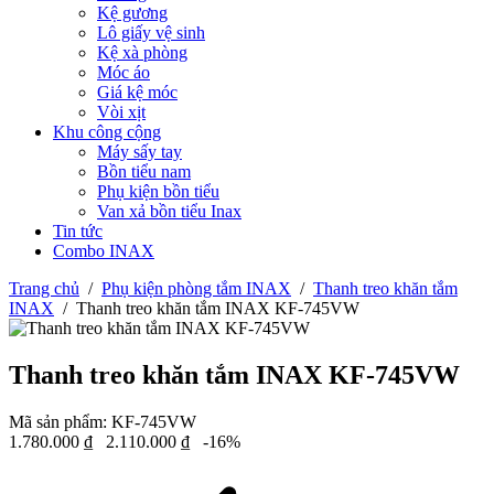
Kệ gương
Lô giấy vệ sinh
Kệ xà phòng
Móc áo
Giá kệ móc
Vòi xịt
Khu công cộng
Máy sấy tay
Bồn tiểu nam
Phụ kiện bồn tiểu
Van xả bồn tiểu Inax
Tin tức
Combo INAX
Trang chủ
/
Phụ kiện phòng tắm INAX
/
Thanh treo khăn tắm
INAX
/
Thanh treo khăn tắm INAX KF-745VW
Thanh treo khăn tắm INAX KF-745VW
Mã sản phẩm:
KF-745VW
1.780.000
₫
2.110.000
₫
-16%