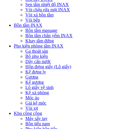
Sen tắm nhiệt độ INAX
Vòi chậu rửa mặt INAX
Vòi xả bồn tắm
Vòi bếp
Bồn tắm INAX
Bồn tắm massage
Bồn tắm chân yếm INAX
Khay tắm đứng
Phụ kiện phòng tắm INAX
Ga thoát sàn
Bộ phụ kiện
Dây cấp nước
Hộp đựng giấy (Lô giấy)
Kệ đựng ly
Gương
Kệ gương
Lô giấy vệ sinh
Kệ xà phòng
Móc áo
Giá kệ móc
Vòi xịt
Khu công cộng
Máy sấy tay
Bồn tiểu nam
Phụ kiện bồn tiểu