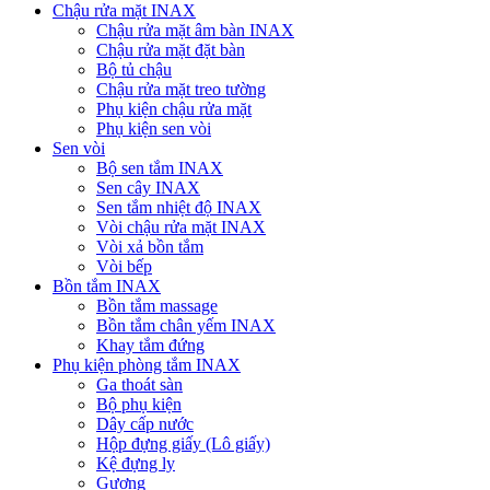
Chậu rửa mặt INAX
Chậu rửa mặt âm bàn INAX
Chậu rửa mặt đặt bàn
Bộ tủ chậu
Chậu rửa mặt treo tường
Phụ kiện chậu rửa mặt
Phụ kiện sen vòi
Sen vòi
Bộ sen tắm INAX
Sen cây INAX
Sen tắm nhiệt độ INAX
Vòi chậu rửa mặt INAX
Vòi xả bồn tắm
Vòi bếp
Bồn tắm INAX
Bồn tắm massage
Bồn tắm chân yếm INAX
Khay tắm đứng
Phụ kiện phòng tắm INAX
Ga thoát sàn
Bộ phụ kiện
Dây cấp nước
Hộp đựng giấy (Lô giấy)
Kệ đựng ly
Gương