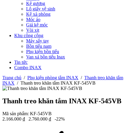
Kệ gương
Lô giấy vệ sinh
Kệ xà phòng
Móc áo
Giá kệ móc
Vòi xịt
Khu công cộng
Máy sấy tay
Bồn tiểu nam
Phụ kiện bồn tiểu
Van xả bồn tiểu Inax
Tin tức
Combo INAX
Trang chủ
/
Phụ kiện phòng tắm INAX
/
Thanh treo khăn tắm
INAX
/
Thanh treo khăn tắm INAX KF-545VB
Thanh treo khăn tắm INAX KF-545VB
Mã sản phẩm:
KF-545VB
2.166.000
₫
2.760.000
₫
-22%