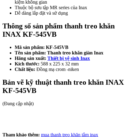
kiệm không gian
Thuộc bộ sưu tập MR series của Inax
Dễ dàng lắp đặt và sử dụng
Thông số sản phẩm thanh treo khăn
INAX KF-545VB
Mã sản phẩm: KF-545VB
Tên sản phẩm:
Thanh treo khăn giàn Inax
Hãng sản xuất:
Thiết bị vệ sinh Inax
Kích thước:
588 x 225 x 32 mm
Chất liệu:
Đồng mạ crom -niken
Bản vẽ kỹ thuật thanh treo khăn INAX
KF-545VB
(Đang cập nhật)
Tham khảo thêm:
mua thanh treo khăn tắm inax