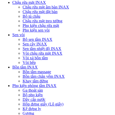
Chậu rửa mặt INAX
Chậu rửa mặt âm bàn INAX
Chậu rửa mặt đặt bàn
Bộ tủ chậu
Chậu rửa mặt treo tường
Phụ kiện chậu rửa mặt
Phụ kiện sen vòi
Sen vòi
Bộ sen tắm INAX
Sen cây INAX
Sen tắm nhiệt độ INAX
Vòi chậu rửa mặt INAX
Vòi xả bồn tắm
Vòi bếp
Bồn tắm INAX
Bồn tắm massage
Bồn tắm chân yếm INAX
Khay tắm đứng
Phụ kiện phòng tắm INAX
Ga thoát sàn
Bộ phụ kiện
Dây cấp nước
Hộp đựng giấy (Lô giấy)
Kệ đựng ly
Gương