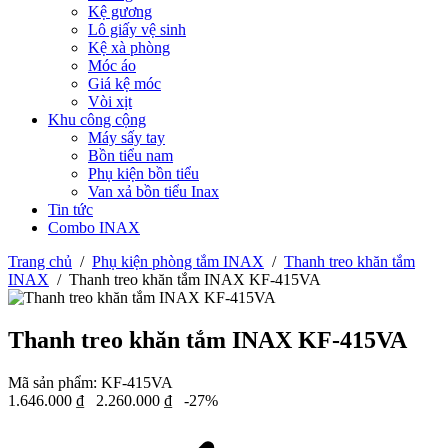
Kệ gương
Lô giấy vệ sinh
Kệ xà phòng
Móc áo
Giá kệ móc
Vòi xịt
Khu công cộng
Máy sấy tay
Bồn tiểu nam
Phụ kiện bồn tiểu
Van xả bồn tiểu Inax
Tin tức
Combo INAX
Trang chủ
/
Phụ kiện phòng tắm INAX
/
Thanh treo khăn tắm
INAX
/
Thanh treo khăn tắm INAX KF-415VA
Thanh treo khăn tắm INAX KF-415VA
Mã sản phẩm:
KF-415VA
1.646.000
₫
2.260.000
₫
-27%