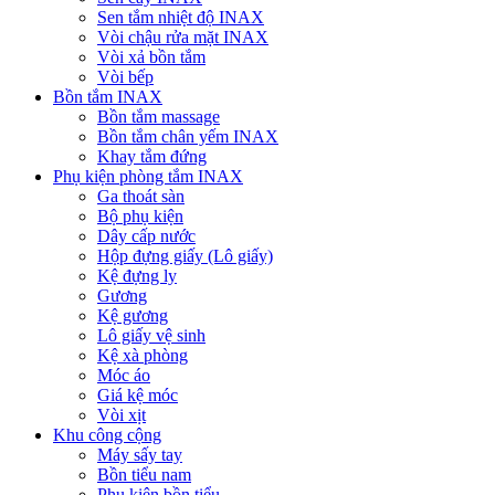
Sen tắm nhiệt độ INAX
Vòi chậu rửa mặt INAX
Vòi xả bồn tắm
Vòi bếp
Bồn tắm INAX
Bồn tắm massage
Bồn tắm chân yếm INAX
Khay tắm đứng
Phụ kiện phòng tắm INAX
Ga thoát sàn
Bộ phụ kiện
Dây cấp nước
Hộp đựng giấy (Lô giấy)
Kệ đựng ly
Gương
Kệ gương
Lô giấy vệ sinh
Kệ xà phòng
Móc áo
Giá kệ móc
Vòi xịt
Khu công cộng
Máy sấy tay
Bồn tiểu nam
Phụ kiện bồn tiểu