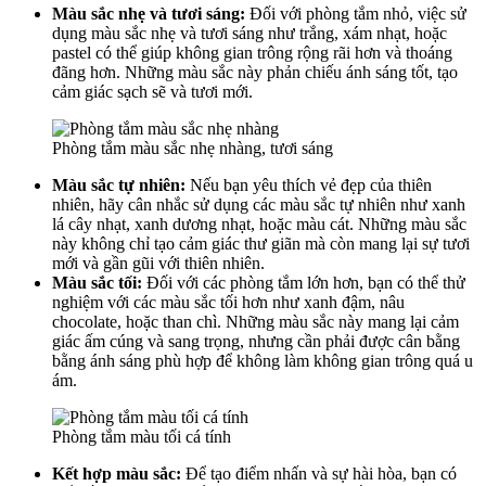
Màu sắc nhẹ và tươi sáng:
Đối với phòng tắm nhỏ, việc sử
dụng màu sắc nhẹ và tươi sáng như trắng, xám nhạt, hoặc
pastel có thể giúp không gian trông rộng rãi hơn và thoáng
đãng hơn. Những màu sắc này phản chiếu ánh sáng tốt, tạo
cảm giác sạch sẽ và tươi mới.
Phòng tắm màu sắc nhẹ nhàng, tươi sáng
Màu sắc tự nhiên:
Nếu bạn yêu thích vẻ đẹp của thiên
nhiên, hãy cân nhắc sử dụng các màu sắc tự nhiên như xanh
lá cây nhạt, xanh dương nhạt, hoặc màu cát. Những màu sắc
này không chỉ tạo cảm giác thư giãn mà còn mang lại sự tươi
mới và gần gũi với thiên nhiên.
Màu sắc tối:
Đối với các phòng tắm lớn hơn, bạn có thể thử
nghiệm với các màu sắc tối hơn như xanh đậm, nâu
chocolate, hoặc than chì. Những màu sắc này mang lại cảm
giác ấm cúng và sang trọng, nhưng cần phải được cân bằng
bằng ánh sáng phù hợp để không làm không gian trông quá u
ám.
Phòng tắm màu tối cá tính
Kết hợp màu sắc:
Để tạo điểm nhấn và sự hài hòa, bạn có