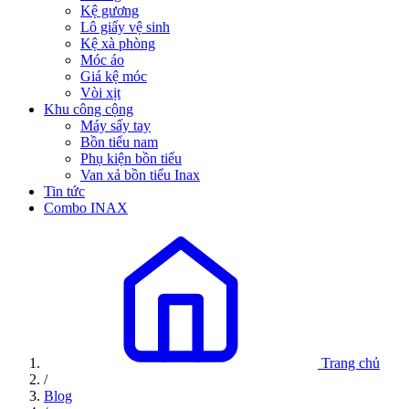
Kệ gương
Lô giấy vệ sinh
Kệ xà phòng
Móc áo
Giá kệ móc
Vòi xịt
Khu công cộng
Máy sấy tay
Bồn tiểu nam
Phụ kiện bồn tiểu
Van xả bồn tiểu Inax
Tin tức
Combo INAX
Trang chủ
/
Blog