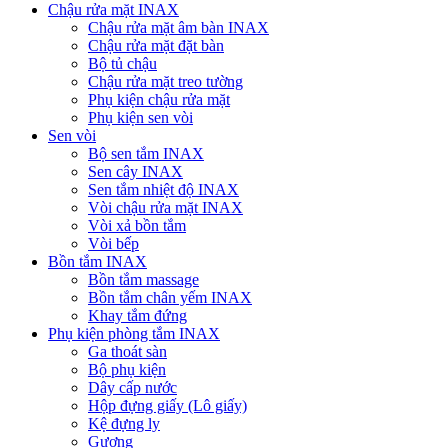
Chậu rửa mặt INAX
Chậu rửa mặt âm bàn INAX
Chậu rửa mặt đặt bàn
Bộ tủ chậu
Chậu rửa mặt treo tường
Phụ kiện chậu rửa mặt
Phụ kiện sen vòi
Sen vòi
Bộ sen tắm INAX
Sen cây INAX
Sen tắm nhiệt độ INAX
Vòi chậu rửa mặt INAX
Vòi xả bồn tắm
Vòi bếp
Bồn tắm INAX
Bồn tắm massage
Bồn tắm chân yếm INAX
Khay tắm đứng
Phụ kiện phòng tắm INAX
Ga thoát sàn
Bộ phụ kiện
Dây cấp nước
Hộp đựng giấy (Lô giấy)
Kệ đựng ly
Gương