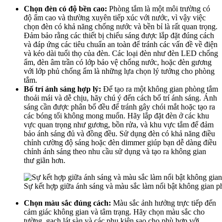
Chọn đèn có độ bền cao:
Phòng tắm là một môi trường có
độ ẩm cao và thường xuyên tiếp xúc với nước, vì vậy việc
chọn đèn có khả năng chống nước và bền bỉ là rất quan trọng.
Đảm bảo rằng các thiết bị chiếu sáng được lắp đặt đúng cách
và đáp ứng các tiêu chuẩn an toàn để tránh các vấn đề về điện
và kéo dài tuổi thọ của đèn. Các loại đèn như đèn LED chống
ẩm, đèn âm trần có lớp bảo vệ chống nước, hoặc đèn gương
với lớp phủ chống ẩm là những lựa chọn lý tưởng cho phòng
tắm.
Bố trí ánh sáng hợp lý:
Để tạo ra một không gian phòng tắm
thoải mái và dễ chịu, hãy chú ý đến cách bố trí ánh sáng. Ánh
sáng cần được phân bố đều để tránh gây chói mắt hoặc tạo ra
các bóng tối không mong muốn. Hãy lắp đặt đèn ở các khu
vực quan trọng như gương, bồn rửa, và khu vực tắm để đảm
bảo ánh sáng đủ và đồng đều. Sử dụng đèn có khả năng điều
chỉnh cường độ sáng hoặc đèn dimmer giúp bạn dễ dàng điều
chỉnh ánh sáng theo nhu cầu sử dụng và tạo ra không gian
thư giãn hơn.
Sự kết hợp giữa ánh sáng và màu sắc làm nổi bật không gian 
Chọn màu sắc đúng cách:
Màu sắc ảnh hưởng trực tiếp đến
cảm giác không gian và tâm trạng. Hãy chọn màu sắc cho
tường, gạch lát sàn và các phụ kiện sao cho phù hợp với