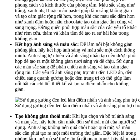
phong cách và kích thước của phòng tắm. Màu sắc sáng như
trắng, xanh nhạt hoặc màu pastel giúp làm sáng không gian
và tạo cảm giác rộng rãi hơn, trong khi các màu sắc đậm hơn
như xanh đậm hoặc nâu chocolate tạo cảm giác ấm cúng và
sang trọng. Đừng quên phối hợp màu sắc của các yếu tố khác
như rèm cửa, thảm và khăn tắm để tạo ra sự hài hòa trong
không gian.
Kết hợp ánh sáng và màu sắc:
Để làm nổi bật không gian
phòng tắm, hãy kết hợp ánh sáng và màu sắc một cách thông
minh. Ánh sáng tự nhiên và ánh sáng nhân tạo nên được phối
hợp để tạo ra một không gian tươi sáng và dễ chịu. Sử dụng
các màu sắc sáng để phản chiếu ánh sáng và tạo cảm giác
rộng rãi. Các yếu tố ánh sáng phụ trợ như đèn LED ẩn, đèn
chiếu sáng quanh gương hoặc đèn trang trí có thể giúp làm
nổi bật các chi tiết thiết kế và tạo ra điểm nhấn cho không
gian.
Sử dụng gương đèn led làm điểm nhấn và ánh sáng phụ trợ ch
Tạo không gian thoải mái:
Khi lựa chọn và bố trí ánh sáng
và màu sắc, hãy luôn cân nhắc đến sự thoải mái của người sử
dụng. Ánh sáng không nên quá chói hoặc quá mờ, và màu
sắc cần phải tạo ra một môi trường thư giãn. Đặc biệt là trong
phòng tắm, nơi mà sự thư giãn là rất quan trọng, hãy đảm bảo