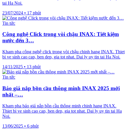
tai Ha Noi.
23/07/2024
•
17 phút
Tin tức
Công nghệ Click trong vòi chậu INAX: Tiết kiệm
nước đến 3…
Kham pha công nghệ click trong vòi chậu chinh hang INAX. Thiet
bi ve sinh cao cap, ben dep, gia tot nhat. Dai ly uy tin tai Ha Noi.
14/11/2025
•
13 phút
Tin tức
Báo giá nắp bồn cầu thông minh INAX 2025 mới
nhất –…
Kham pha báo giá nắp bồn cầu thông minh chinh hang INAX.
Thiet bi ve sinh cao cap, ben dep, gia tot nhat. Dai ly uy tin tai Ha
Noi.
13/06/2025
•
6 phút