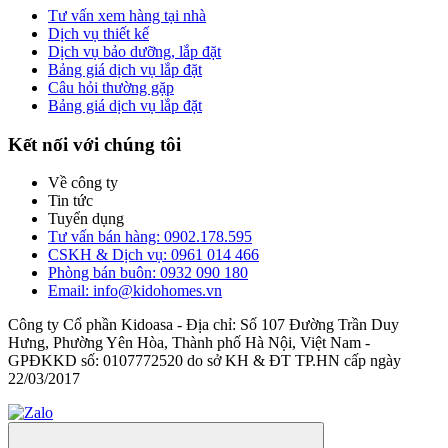
Tư vấn xem hàng tại nhà
Dịch vụ thiết kế
Dịch vụ bảo dưỡng, lắp đặt
Bảng giá dịch vụ lắp đặt
Câu hỏi thường gặp
Bảng giá dịch vụ lắp đặt
Kết nối với chúng tôi
Về công ty
Tin tức
Tuyển dụng
Tư vấn bán hàng: 0902.178.595
CSKH & Dịch vụ: 0961 014 466
Phòng bán buôn: 0932 090 180
Email: info@kidohomes.vn
Công ty Cổ phần Kidoasa - Địa chỉ: Số 107 Đường Trần Duy
Hưng, Phường Yên Hòa, Thành phố Hà Nội, Việt Nam -
GPĐKKD số: 0107772520 do sở KH & ĐT TP.HN cấp ngày
22/03/2017