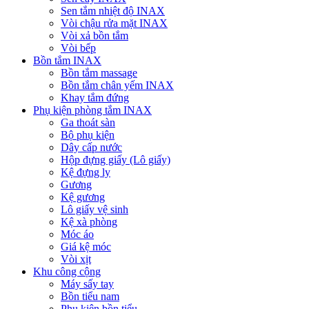
Sen tắm nhiệt độ INAX
Vòi chậu rửa mặt INAX
Vòi xả bồn tắm
Vòi bếp
Bồn tắm INAX
Bồn tắm massage
Bồn tắm chân yếm INAX
Khay tắm đứng
Phụ kiện phòng tắm INAX
Ga thoát sàn
Bộ phụ kiện
Dây cấp nước
Hộp đựng giấy (Lô giấy)
Kệ đựng ly
Gương
Kệ gương
Lô giấy vệ sinh
Kệ xà phòng
Móc áo
Giá kệ móc
Vòi xịt
Khu công cộng
Máy sấy tay
Bồn tiểu nam
Phụ kiện bồn tiểu