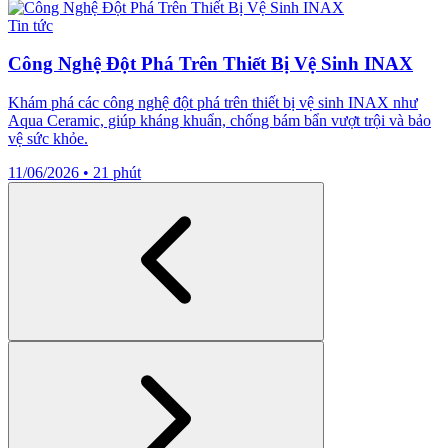
Tin tức
Công Nghệ Đột Phá Trên Thiết Bị Vệ Sinh INAX
Khám phá các công nghệ đột phá trên thiết bị vệ sinh INAX như
Aqua Ceramic, giúp kháng khuẩn, chống bám bẩn vượt trội và bảo
vệ sức khỏe.
11/06/2026
•
21 phút