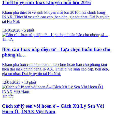
Thiết bị vệ sinh Inax khuyến mãi lớn 2016
Kham pha thiet bi ve sinh khuyen mai lon 2016 inax chinh hang
INAX. Thiet bi ve sinh cao cap, ben dep, gia tot nhat. Dai ly uy tin
tai Ha Noi.
13/10/2020
•
5 phút
Tin tức
Bồn cầu Inax nắp điện tử – Lựa chọn hoàn hảo cho
phòng tắ…
Kham pha bon cau nap dien tu lua chon hoan hao cho phong tam
hien dai inax chinh hang INAX. Thiet bi ve sinh cao cap, ben dep,
gia tot nhat. Dai ly uy tin tai Ha Noi.
12/01/2025
•
13 phút
Tin tức
Cách xử lý sen vòi hoen ố – Cách Xử Lý Sen Vòi
Hoen Ố | INAX Việt Nam