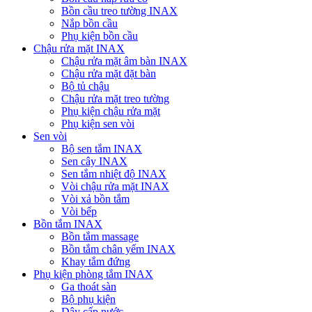
Bồn cầu treo tường INAX
Nắp bồn cầu
Phụ kiện bồn cầu
Chậu rửa mặt INAX
Chậu rửa mặt âm bàn INAX
Chậu rửa mặt đặt bàn
Bộ tủ chậu
Chậu rửa mặt treo tường
Phụ kiện chậu rửa mặt
Phụ kiện sen vòi
Sen vòi
Bộ sen tắm INAX
Sen cây INAX
Sen tắm nhiệt độ INAX
Vòi chậu rửa mặt INAX
Vòi xả bồn tắm
Vòi bếp
Bồn tắm INAX
Bồn tắm massage
Bồn tắm chân yếm INAX
Khay tắm đứng
Phụ kiện phòng tắm INAX
Ga thoát sàn
Bộ phụ kiện
Dây cấp nước