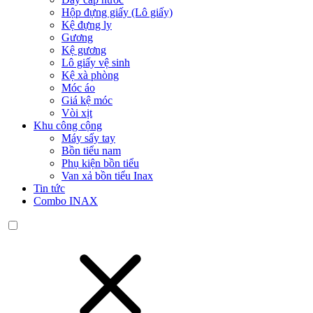
Hộp đựng giấy (Lô giấy)
Kệ đựng ly
Gương
Kệ gương
Lô giấy vệ sinh
Kệ xà phòng
Móc áo
Giá kệ móc
Vòi xịt
Khu công cộng
Máy sấy tay
Bồn tiểu nam
Phụ kiện bồn tiểu
Van xả bồn tiểu Inax
Tin tức
Combo INAX