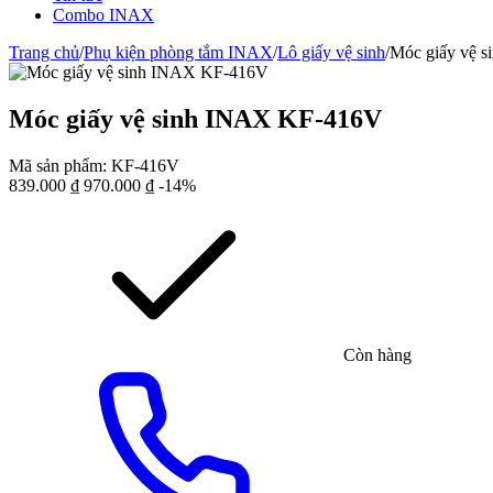
Combo INAX
Trang chủ
/
Phụ kiện phòng tắm INAX
/
Lô giấy vệ sinh
/
Móc giấy vệ 
Móc giấy vệ sinh INAX KF-416V
Mã sản phẩm:
KF-416V
839.000
₫
970.000
₫
-14%
Còn hàng