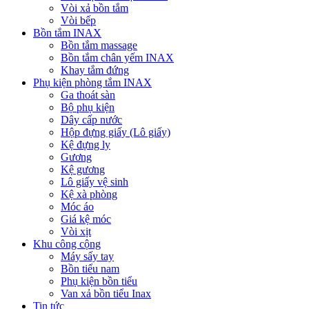
Vòi xả bồn tắm
Vòi bếp
Bồn tắm INAX
Bồn tắm massage
Bồn tắm chân yếm INAX
Khay tắm đứng
Phụ kiện phòng tắm INAX
Ga thoát sàn
Bộ phụ kiện
Dây cấp nước
Hộp đựng giấy (Lô giấy)
Kệ đựng ly
Gương
Kệ gương
Lô giấy vệ sinh
Kệ xà phòng
Móc áo
Giá kệ móc
Vòi xịt
Khu công cộng
Máy sấy tay
Bồn tiểu nam
Phụ kiện bồn tiểu
Van xả bồn tiểu Inax
Tin tức