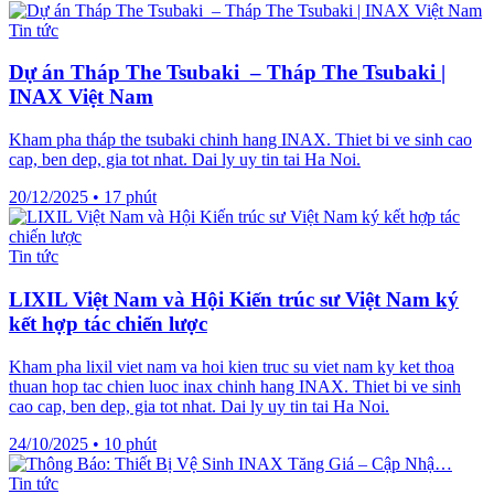
Tin tức
Dự án Tháp The Tsubaki – Tháp The Tsubaki |
INAX Việt Nam
Kham pha tháp the tsubaki chinh hang INAX. Thiet bi ve sinh cao
cap, ben dep, gia tot nhat. Dai ly uy tin tai Ha Noi.
20/12/2025
•
17 phút
Tin tức
LIXIL Việt Nam và Hội Kiến trúc sư Việt Nam ký
kết hợp tác chiến lược
Kham pha lixil viet nam va hoi kien truc su viet nam ky ket thoa
thuan hop tac chien luoc inax chinh hang INAX. Thiet bi ve sinh
cao cap, ben dep, gia tot nhat. Dai ly uy tin tai Ha Noi.
24/10/2025
•
10 phút
Tin tức