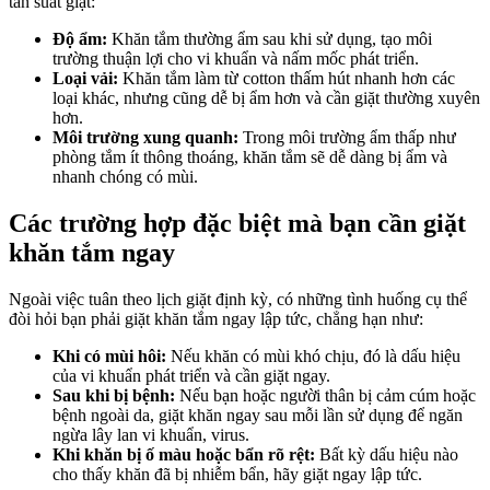
tần suất giặt:
Độ ẩm:
Khăn tắm thường ẩm sau khi sử dụng, tạo môi
trường thuận lợi cho vi khuẩn và nấm mốc phát triển.
Loại vải:
Khăn tắm làm từ cotton thấm hút nhanh hơn các
loại khác, nhưng cũng dễ bị ẩm hơn và cần giặt thường xuyên
hơn.
Môi trường xung quanh:
Trong môi trường ẩm thấp như
phòng tắm ít thông thoáng, khăn tắm sẽ dễ dàng bị ẩm và
nhanh chóng có mùi.
Các trường hợp đặc biệt mà bạn cần giặt
khăn tắm ngay
Ngoài việc tuân theo lịch giặt định kỳ, có những tình huống cụ thể
đòi hỏi bạn phải giặt khăn tắm ngay lập tức, chẳng hạn như:
Khi có mùi hôi:
Nếu khăn có mùi khó chịu, đó là dấu hiệu
của vi khuẩn phát triển và cần giặt ngay.
Sau khi bị bệnh:
Nếu bạn hoặc người thân bị cảm cúm hoặc
bệnh ngoài da, giặt khăn ngay sau mỗi lần sử dụng để ngăn
ngừa lây lan vi khuẩn, virus.
Khi khăn bị ố màu hoặc bẩn rõ rệt:
Bất kỳ dấu hiệu nào
cho thấy khăn đã bị nhiễm bẩn, hãy giặt ngay lập tức.