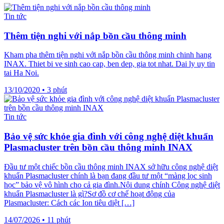
Tin tức
Thêm tiện nghi với nắp bồn cầu thông minh
Kham pha thêm tiện nghi với nắp bồn cầu thông minh chinh hang
INAX. Thiet bi ve sinh cao cap, ben dep, gia tot nhat. Dai ly uy tin
tai Ha Noi.
13/10/2020
•
3 phút
Tin tức
Bảo vệ sức khỏe gia đình với công nghệ diệt khuẩn
Plasmacluster trên bồn cầu thông minh INAX
Đầu tư một chiếc bồn cầu thông minh INAX sở hữu công nghệ diệt
khuẩn Plasmacluster chính là bạn đang đầu tư một “màng lọc sinh
học” bảo vệ vô hình cho cả gia đình.Nội dung chính Công nghệ diệt
khuẩn Plasmacluster là gì?Sơ đồ cơ chế hoạt động của
Plasmacluster: Cách các Ion tiêu diệt […]
14/07/2026
•
11 phút