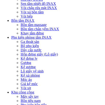
Sen tắm nhiệt độ INAX
Vòi chậu rửa mặt INAX
Vòi xả bồn tắm
Vòi bếp
Bồn tắm INAX
Bồn tắm massage
Bồn tắm chân yếm INAX
Khay tắm đứng
Phụ kiện phòng tắm INAX
Ga thoát sàn
Bộ phụ kiện
Dây cấp nước
Hộp đựng giấy (Lô giấy)
Kệ đựng ly
Gương
Kệ gương
Lô giấy vệ sinh
Kệ xà phòng
Móc áo
Giá kệ móc
Vòi xịt
Khu công cộng
Máy sấy tay
Bồn tiểu nam
Phụ kiện bồn tiểu