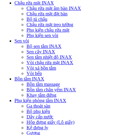
Chậu rửa mặt INAX
Chậu rửa mặt âm bàn INAX
Chậu rửa mặt đặt bàn
Bộ tủ chậu
Chậu rửa mặt treo tường
Phụ kiện chậu rửa mặt
Phụ kiện sen vòi
Sen vòi
Bộ sen tắm INAX
Sen cây INAX
Sen tắm nhiệt độ INAX
Vòi chậu rửa mặt INAX
Vòi xả bồn tắm
Vòi bếp
Bồn tắm INAX
Bồn tắm massage
Bồn tắm chân yếm INAX
Khay tắm đứng
Phụ kiện phòng tắm INAX
Ga thoát sàn
Bộ phụ kiện
Dây cấp nước
Hộp đựng giấy (Lô giấy)
Kệ đựng ly
Gương