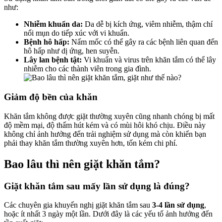
như:
Nhiễm khuẩn da:
Da dễ bị kích ứng, viêm nhiễm, thậm chí
nổi mụn do tiếp xúc với vi khuẩn.
Bệnh hô hấp:
Nấm mốc có thể gây ra các bệnh liên quan đến
hô hấp như dị ứng, hen suyễn.
Lây lan bệnh tật:
Vi khuẩn và virus trên khăn tắm có thể lây
nhiễm cho các thành viên trong gia đình.
Giảm độ bền của khăn
Khăn tắm không được giặt thường xuyên cũng nhanh chóng bị mất
độ mềm mại, độ thấm hút kém và có mùi hôi khó chịu. Điều này
không chỉ ảnh hưởng đến trải nghiệm sử dụng mà còn khiến bạn
phải thay khăn tắm thường xuyên hơn, tốn kém chi phí.
Bao lâu thì nên giặt khăn tắm?
Giặt khăn tắm sau mấy lần sử dụng là đúng?
Các chuyên gia khuyến nghị giặt khăn tắm sau
3-4 lần sử dụng
,
hoặc ít nhất 3 ngày một lần. Dưới đây là các yếu tố ảnh hưởng đến