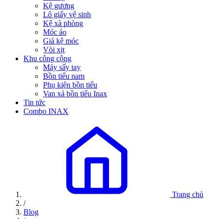
Kệ gương
Lô giấy vệ sinh
Kệ xà phòng
Móc áo
Giá kệ móc
Vòi xịt
Khu công cộng
Máy sấy tay
Bồn tiểu nam
Phụ kiện bồn tiểu
Van xả bồn tiểu Inax
Tin tức
Combo INAX
Trang chủ
/
Blog