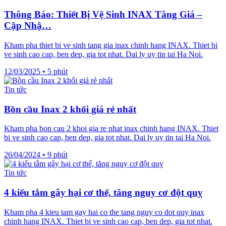
Thông Báo: Thiết Bị Vệ Sinh INAX Tăng Giá –
Cập Nhậ…
Kham pha thiet bi ve sinh tang gia inax chinh hang INAX. Thiet bi
ve sinh cao cap, ben dep, gia tot nhat. Dai ly uy tin tai Ha Noi.
12/03/2025
•
5 phút
Tin tức
Bồn cầu Inax 2 khối giá rẻ nhất
Kham pha bon cau 2 khoi gia re nhat inax chinh hang INAX. Thiet
bi ve sinh cao cap, ben dep, gia tot nhat. Dai ly uy tin tai Ha Noi.
26/04/2024
•
9 phút
Tin tức
4 kiểu tắm gây hại cơ thể, tăng nguy cơ đột quỵ
Kham pha 4 kieu tam gay hai co the tang nguy co dot quy inax
chinh hang INAX. Thiet bi ve sinh cao cap, ben dep, gia tot nhat.