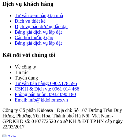
Dịch vụ khách hàng
Tư vấn xem hàng tại nhà
Dịch vụ thiết kế
Dịch vụ bảo dưỡng, lắp đặt
Bảng giá dịch vụ lắp đặt
Câu hỏi thường gặp
Bảng giá dịch vụ lắp đặt
Kết nối với chúng tôi
Về công ty
Tin tức
Tuyển dụng
Tư vấn bán hàng: 0902.178.595
CSKH & Dịch vụ: 0961 014 466
Phòng bán buôn: 0932 090 180
Email: info@kidohomes.vn
Công ty Cổ phần Kidoasa - Địa chỉ: Số 107 Đường Trần Duy
Hưng, Phường Yên Hòa, Thành phố Hà Nội, Việt Nam -
GPĐKKD số: 0107772520 do sở KH & ĐT TP.HN cấp ngày
22/03/2017