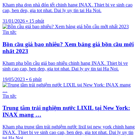
Kham pha dọn nhà đón tết chinh hang INAX. Thiet bi ve sinh cao
cap, ben dep, gia tot nhat. Dai ly uy tin tai Ha Noi.
31/01/2026
•
15 phút
Tin tức
Bồn cầu giá bao nhiêu? Xem bảng giá bồn cầu mới
nhất 2023
Kham pha bồn cầu giá bao nhiêu chinh hang INAX. Thiet bi ve
sinh cao cap, ben dep, gia tot nhat. Dai ly uy tin tai Ha Noi.
19/05/2023
•
6 phút
Tin tức
Trung tâm trải nghiệm nước LIXIL tại New York:
INAX mang …
Kham pha trung tâm trải nghiệm nước lixil tại new york chinh hang
INAX. Thiet bi ve sinh cao cap, ben dep, gia tot nhat. Dai ly uy tin
tai Ha Noi.