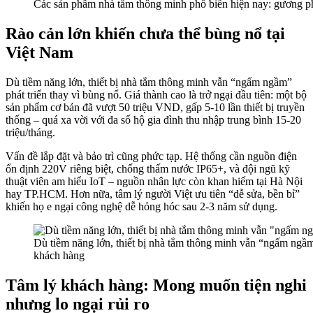
Các sản phẩm nhà tắm thông minh phổ biến hiện nay: gương p
Rào cản lớn khiến chưa thể bùng nổ tại
Việt Nam
Dù tiềm năng lớn, thiết bị nhà tắm thông minh vẫn “ngấm ngầm”
phát triển thay vì bùng nổ. Giá thành cao là trở ngại đầu tiên: một bộ
sản phẩm cơ bản đã vượt 50 triệu VND, gấp 5-10 lần thiết bị truyền
thống – quá xa vời với đa số hộ gia đình thu nhập trung bình 15-20
triệu/tháng.
Vấn đề lắp đặt và bảo trì cũng phức tạp. Hệ thống cần nguồn điện
ổn định 220V riêng biệt, chống thấm nước IP65+, và đội ngũ kỹ
thuật viên am hiểu IoT – nguồn nhân lực còn khan hiếm tại Hà Nội
hay TP.HCM. Hơn nữa, tâm lý người Việt ưu tiên “dễ sửa, bền bỉ”
khiến họ e ngại công nghệ dễ hỏng hóc sau 2-3 năm sử dụng.
Dù tiềm năng lớn, thiết bị nhà tắm thông minh vẫn “ngấm ngầm”
khách hàng
Tâm lý khách hàng: Mong muốn tiện nghi
nhưng lo ngại rủi ro