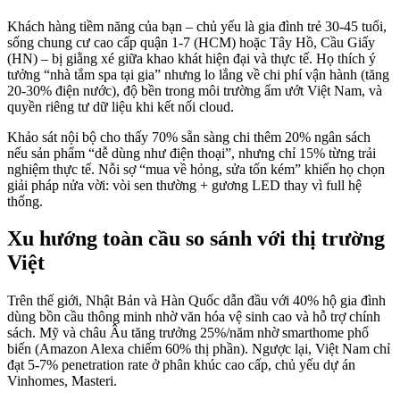
Khách hàng tiềm năng của bạn – chủ yếu là gia đình trẻ 30-45 tuổi,
sống chung cư cao cấp quận 1-7 (HCM) hoặc Tây Hồ, Cầu Giấy
(HN) – bị giằng xé giữa khao khát hiện đại và thực tế. Họ thích ý
tưởng “nhà tắm spa tại gia” nhưng lo lắng về chi phí vận hành (tăng
20-30% điện nước), độ bền trong môi trường ẩm ướt Việt Nam, và
quyền riêng tư dữ liệu khi kết nối cloud.
Khảo sát nội bộ cho thấy 70% sẵn sàng chi thêm 20% ngân sách
nếu sản phẩm “dễ dùng như điện thoại”, nhưng chỉ 15% từng trải
nghiệm thực tế. Nỗi sợ “mua về hỏng, sửa tốn kém” khiến họ chọn
giải pháp nửa vời: vòi sen thường + gương LED thay vì full hệ
thống.
Xu hướng toàn cầu so sánh với thị trường
Việt
Trên thế giới, Nhật Bản và Hàn Quốc dẫn đầu với 40% hộ gia đình
dùng bồn cầu thông minh nhờ văn hóa vệ sinh cao và hỗ trợ chính
sách. Mỹ và châu Âu tăng trưởng 25%/năm nhờ smarthome phổ
biến (Amazon Alexa chiếm 60% thị phần). Ngược lại, Việt Nam chỉ
đạt 5-7% penetration rate ở phân khúc cao cấp, chủ yếu dự án
Vinhomes, Masteri.