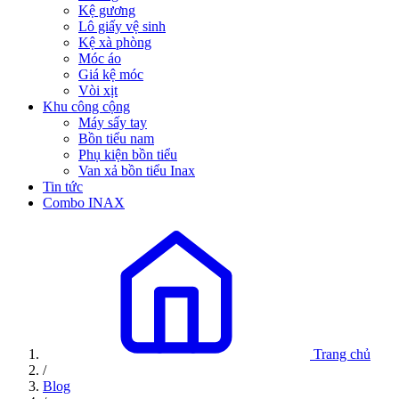
Kệ gương
Lô giấy vệ sinh
Kệ xà phòng
Móc áo
Giá kệ móc
Vòi xịt
Khu công cộng
Máy sấy tay
Bồn tiểu nam
Phụ kiện bồn tiểu
Van xả bồn tiểu Inax
Tin tức
Combo INAX
Trang chủ
/
Blog