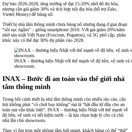
Dự báo 2026-2028, tăng trưởng sẽ đạt 15-20% nhờ đô thị hóa,
nhưng cần giá giảm 30% và tích hợp nội địa hóa (hỗ trợ Zalo,
Viettel Money) để bùng nổ.
Thiết bị nhà tắm thông minh chưa bùng nổ nhưng đang ở giai đoạn
“sôi sục ngầm” – giống smartphone 2010. Với giá giảm 20%/năm
nhờ sản xuất Việt Nam (Foxconn, Pegatron), và 5G phổ cập, phân
khúc này có thể đạt 30% thị phần vào 2028.
INAX – thương hiệu Nhật với thế mạnh về độ bền, vệ sinh và ti
showroom.​
INAX – Bước đi an toàn vào thế giới nhà
tắm thông minh
Trong bối cảnh thiết bị nhà tắm thông minh còn nhiều rào cản, câu
hỏi không phải “có chơi hay không” mà là “bắt đầu từ đâu cho an
toàn mà vẫn khác biệt”. INAX – thương hiệu Nhật với thế mạnh về
độ bền, vệ sinh và tiết kiệm nước – là lựa chọn hợp lý cho cả chủ
nhà lẫn chủ showroom.​
Thay vì ôm trọn một phòng tắm full smart, khách hàng có thể “thử”