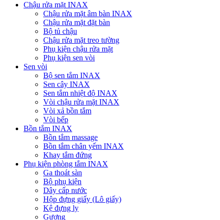
Chậu rửa mặt INAX
Chậu rửa mặt âm bàn INAX
Chậu rửa mặt đặt bàn
Bộ tủ chậu
Chậu rửa mặt treo tường
Phụ kiện chậu rửa mặt
Phụ kiện sen vòi
Sen vòi
Bộ sen tắm INAX
Sen cây INAX
Sen tắm nhiệt độ INAX
Vòi chậu rửa mặt INAX
Vòi xả bồn tắm
Vòi bếp
Bồn tắm INAX
Bồn tắm massage
Bồn tắm chân yếm INAX
Khay tắm đứng
Phụ kiện phòng tắm INAX
Ga thoát sàn
Bộ phụ kiện
Dây cấp nước
Hộp đựng giấy (Lô giấy)
Kệ đựng ly
Gương