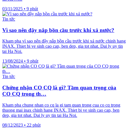
03/11/2025
•
9 phút
Tin tức
Vì sao nên đậy nắp bồn cầu trước khi xả nước?
Kham pha vì sao nên đậy nắp bồn cầu trước khi xả nước chinh hang
INAX. Thiet bi ve sinh cao cap, ben dep, gia tot nhat. Dai ly uy tin
tai Ha Noi.
13/08/2024
•
9 phút
Tin tức
Chứng nhận CO CQ là gì? Tầm quan trọng của
CO CQ trong th…
Kham pha chung nhan co cq la gi tam quan trong cua co cq trong
thuong mai inax chinh hang INAX. Thiet bi ve sinh cao cap, ben
dep, gia tot nhat. Dai ly uy tin tai Ha Noi.
08/12/2023
•
22 phút