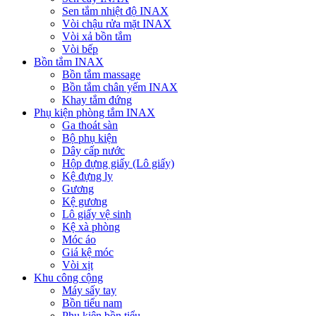
Sen tắm nhiệt độ INAX
Vòi chậu rửa mặt INAX
Vòi xả bồn tắm
Vòi bếp
Bồn tắm INAX
Bồn tắm massage
Bồn tắm chân yếm INAX
Khay tắm đứng
Phụ kiện phòng tắm INAX
Ga thoát sàn
Bộ phụ kiện
Dây cấp nước
Hộp đựng giấy (Lô giấy)
Kệ đựng ly
Gương
Kệ gương
Lô giấy vệ sinh
Kệ xà phòng
Móc áo
Giá kệ móc
Vòi xịt
Khu công cộng
Máy sấy tay
Bồn tiểu nam
Phụ kiện bồn tiểu