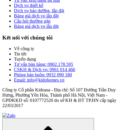
Tư vấn xem hàng tại nhà
Dịch vụ thiết kế
Dịch vụ bảo dưỡng, lắp đặt
Bảng giá dịch vụ lắp đặt
Câu hỏi thường gặp
Bảng giá dịch vụ lắp đặt
Kết nối với chúng tôi
Về công ty
Tin tức
Tuyển dụng
Tư vấn bán hàng: 0902.178.595
CSKH & Dịch vụ: 0961 014 466
Phòng bán buôn: 0932 090 180
Email: info@kidohomes.vn
Công ty Cổ phần Kidoasa - Địa chỉ: Số 107 Đường Trần Duy
Hưng, Phường Yên Hòa, Thành phố Hà Nội, Việt Nam -
GPĐKKD số: 0107772520 do sở KH & ĐT TP.HN cấp ngày
22/03/2017