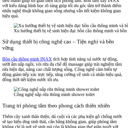
siêu mảnh giúp tối giản diện tích phòng tắm. Bồn tắm xây INAX
với kiểu dáng hình học rõ ràng giúp tối ưu góc tắm trở thành điểm
nhấn nghệ thuật không gian sống nhưng vẫn tiết kiệm không gian
hiệu quả.​
Xu hướng thiết bị vệ sinh hiện đại: bồn cầu thông minh và bồn
Sử dụng thiết bị công nghệ cao – Tiện nghi và bền
vững
Bồn cầu thông minh INAX
tích hợp tính năng xả nước tự động,
sưởi ấm nắp ngồi, vòi rửa đa chế độ massage giúp trải nghiệm tắm
rửa hiện đại, nâng cao chất lượng sống. Công nghệ cảm biến tự
động giảm tiếp xúc trực tiếp, tăng cường vệ sinh cá nhân hiệu quả,
đồng thời tiết kiệm nước tối ưu.​
Công nghệ nắp rửa thông minh shower toilet
Trang trí phòng tắm theo phong cách thiên nhiên
Thêm cây xanh thân thiện, đá cuội và các phụ kiện gỗ chống nước
sẽ tạo hiệu ứng sinh thái, cân bằng không gian, giúp phòng tắm
không chỉ là nơi vệ sinh mà còn là không gian thư giãn tuyệt vời