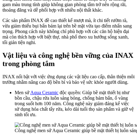
gam màu trung tính giúp không gian phòng tắm trở nên rộng rãi,
thoáng đãng và dễ phối hợp với nhiều nội thất khác.​
Các sản phẩm INAX đề cao thiết kế mượt mà, ít chi tiết rườm rà,
vừa giảm thiểu bụi bẩn bám lại trên bề mặt vừa tạo điểm nhấn sang
trọng. Phong cách này không chỉ phù hợp với các căn hộ hiện đại
mà còn thích hợp với biệt thự, nhà phố theo xu hướng sống xanh,
tối giản tiện nghi.​
Vật liệu và công nghệ bền vững của INAX
trong phòng tắm
INAX nổi bật với việc ứng dụng các vật liệu cao cấp, thân thiện môi
trường nhằm nâng cao độ bền bỉ và bảo vệ sức khỏe người dùng.
Men sứ
Aqua Ceramic
độc quyền: Giúp bề mặt thiết bị như
bồn cầu, chậu rửa luôn sáng bóng, chống bám bẩn, ố vàng
trong suốt hơn 100 năm. Công nghệ này giảm đáng kể việc
sử dụng hóa chất tẩy rửa, kéo dài tuổi thọ sản phẩm và giữ vệ
sinh tối ưu.​
Công nghệ men sứ Aqua Ceramic giúp bề mặt thiết bị luôn sá