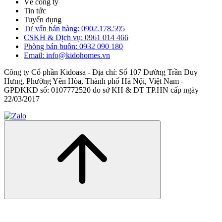
Về công ty
Tin tức
Tuyển dụng
Tư vấn bán hàng: 0902.178.595
CSKH & Dịch vụ: 0961 014 466
Phòng bán buôn: 0932 090 180
Email: info@kidohomes.vn
Công ty Cổ phần Kidoasa - Địa chỉ: Số 107 Đường Trần Duy
Hưng, Phường Yên Hòa, Thành phố Hà Nội, Việt Nam -
GPĐKKD số: 0107772520 do sở KH & ĐT TP.HN cấp ngày
22/03/2017