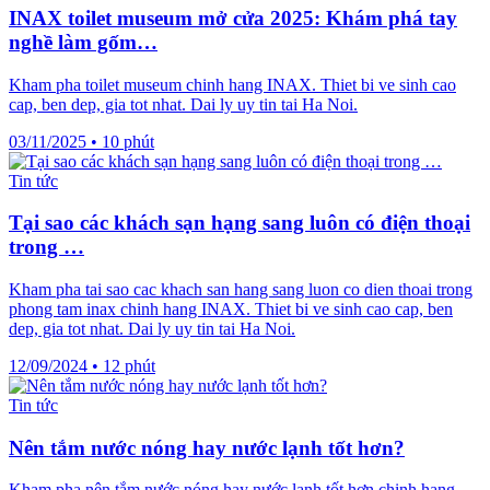
INAX toilet museum mở cửa 2025: Khám phá tay
nghề làm gốm…
Kham pha toilet museum chinh hang INAX. Thiet bi ve sinh cao
cap, ben dep, gia tot nhat. Dai ly uy tin tai Ha Noi.
03/11/2025
•
10 phút
Tin tức
Tại sao các khách sạn hạng sang luôn có điện thoại
trong …
Kham pha tai sao cac khach san hang sang luon co dien thoai trong
phong tam inax chinh hang INAX. Thiet bi ve sinh cao cap, ben
dep, gia tot nhat. Dai ly uy tin tai Ha Noi.
12/09/2024
•
12 phút
Tin tức
Nên tắm nước nóng hay nước lạnh tốt hơn?
Kham pha nên tắm nước nóng hay nước lạnh tốt hơn chinh hang