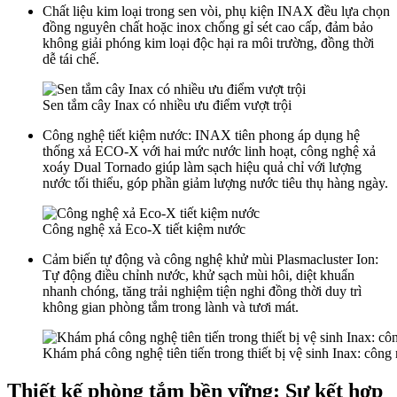
Chất liệu kim loại trong sen vòi, phụ kiện INAX đều lựa chọn
đồng nguyên chất hoặc inox chống gỉ sét cao cấp, đảm bảo
không giải phóng kim loại độc hại ra môi trường, đồng thời
dễ tái chế.​
Sen tắm cây Inax có nhiều ưu điểm vượt trội
Công nghệ tiết kiệm nước: INAX tiên phong áp dụng hệ
thống xả ECO-X với hai mức nước linh hoạt, công nghệ xả
xoáy Dual Tornado giúp làm sạch hiệu quả chỉ với lượng
nước tối thiểu, góp phần giảm lượng nước tiêu thụ hàng ngày.​
Công nghệ xả Eco-X tiết kiệm nước
Cảm biến tự động và công nghệ khử mùi Plasmacluster Ion:
Tự động điều chỉnh nước, khử sạch mùi hôi, diệt khuẩn
nhanh chóng, tăng trải nghiệm tiện nghi đồng thời duy trì
không gian phòng tắm trong lành và tươi mát.​
Khám phá công nghệ tiên tiến trong thiết bị vệ sinh Inax: công
Thiết kế phòng tắm bền vững: Sự kết hợp