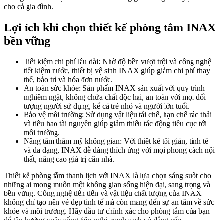
cho cả gia đình.​
Lợi ích khi chọn thiết kế phòng tắm INAX
bền vững
Tiết kiệm chi phí lâu dài: Nhờ độ bền vượt trội và công nghệ
tiết kiệm nước, thiết bị vệ sinh INAX giúp giảm chi phí thay
thế, bảo trì và hóa đơn nước.​
An toàn sức khỏe: Sản phẩm INAX sản xuất với quy trình
nghiêm ngặt, không chứa chất độc hại, an toàn với mọi đối
tượng người sử dụng, kể cả trẻ nhỏ và người lớn tuổi.​
Bảo vệ môi trường: Sử dụng vật liệu tái chế, hạn chế rác thải
và tiêu hao tài nguyên giúp giảm thiểu tác động tiêu cực tới
môi trường.​
Nâng tầm thẩm mỹ không gian: Với thiết kế tối giản, tinh tế
và đa dạng, INAX dễ dàng thích ứng với mọi phong cách nội
thất, nâng cao giá trị căn nhà.​
Thiết kế phòng tắm thanh lịch với INAX là lựa chọn sáng suốt cho
những ai mong muốn một không gian sống hiện đại, sang trọng và
bền vững. Công nghệ tiên tiến và vật liệu chất lượng của INAX
không chỉ tạo nên vẻ đẹp tinh tế mà còn mang đến sự an tâm về sức
khỏe và môi trường. Hãy đầu tư chính xác cho phòng tắm của bạn
để tận hưởng cuộc sống tiện nghi, xanh sạch và đẳng cấp.