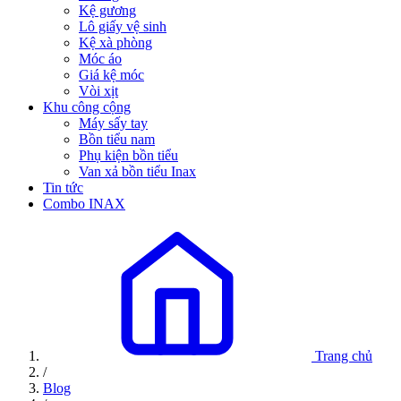
Kệ gương
Lô giấy vệ sinh
Kệ xà phòng
Móc áo
Giá kệ móc
Vòi xịt
Khu công cộng
Máy sấy tay
Bồn tiểu nam
Phụ kiện bồn tiểu
Van xả bồn tiểu Inax
Tin tức
Combo INAX
Trang chủ
/
Blog