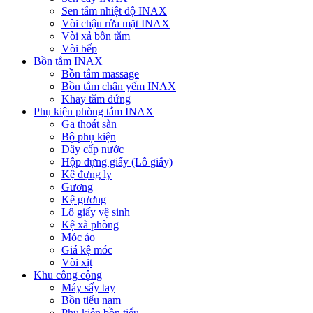
Sen tắm nhiệt độ INAX
Vòi chậu rửa mặt INAX
Vòi xả bồn tắm
Vòi bếp
Bồn tắm INAX
Bồn tắm massage
Bồn tắm chân yếm INAX
Khay tắm đứng
Phụ kiện phòng tắm INAX
Ga thoát sàn
Bộ phụ kiện
Dây cấp nước
Hộp đựng giấy (Lô giấy)
Kệ đựng ly
Gương
Kệ gương
Lô giấy vệ sinh
Kệ xà phòng
Móc áo
Giá kệ móc
Vòi xịt
Khu công cộng
Máy sấy tay
Bồn tiểu nam
Phụ kiện bồn tiểu