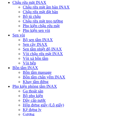
Chậu rửa mặt INAX
Chậu rửa mặt âm bàn INAX
Chậu rửa mặt đặt bàn
Bộ tủ chậu
Chậu rửa mặt treo tường
Phụ kiện chậu rửa mặt
Phụ kiện sen vòi
Sen vòi
Bộ sen tắm INAX
Sen cây INAX
Sen tắm nhiệt độ INAX
Vòi chậu rửa mặt INAX
Vòi xả bồn tắm
Vòi bếp
Bồn tắm INAX
Bồn tắm massage
Bồn tắm chân yếm INAX
Khay tắm đứng
Phụ kiện phòng tắm INAX
Ga thoát sàn
Bộ phụ kiện
Dây cấp nước
Hộp đựng giấy (Lô giấy)
Kệ đựng ly
Gương