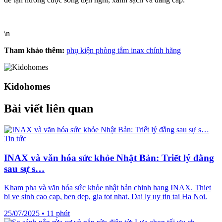
\n
Tham khảo thêm:
phụ kiện phòng tắm inax chính hãng
Kidohomes
Bài viết liên quan
Tin tức
INAX và văn hóa sức khỏe Nhật Bản: Triết lý đằng
sau sự s…
Kham pha và văn hóa sức khỏe nhật bản chinh hang INAX. Thiet
bi ve sinh cao cap, ben dep, gia tot nhat. Dai ly uy tin tai Ha Noi.
25/07/2025
•
11 phút