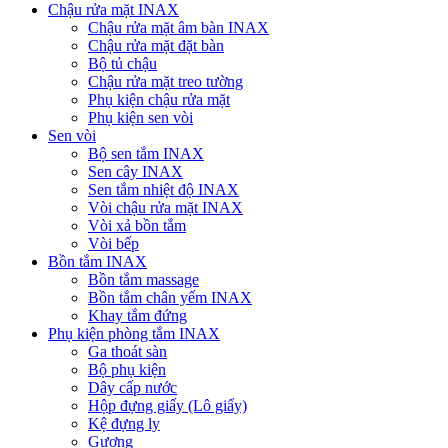
Chậu rửa mặt INAX
Chậu rửa mặt âm bàn INAX
Chậu rửa mặt đặt bàn
Bộ tủ chậu
Chậu rửa mặt treo tường
Phụ kiện chậu rửa mặt
Phụ kiện sen vòi
Sen vòi
Bộ sen tắm INAX
Sen cây INAX
Sen tắm nhiệt độ INAX
Vòi chậu rửa mặt INAX
Vòi xả bồn tắm
Vòi bếp
Bồn tắm INAX
Bồn tắm massage
Bồn tắm chân yếm INAX
Khay tắm đứng
Phụ kiện phòng tắm INAX
Ga thoát sàn
Bộ phụ kiện
Dây cấp nước
Hộp đựng giấy (Lô giấy)
Kệ đựng ly
Gương