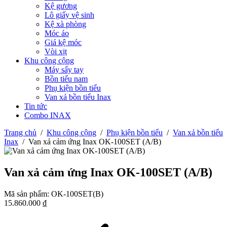
Kệ gương
Lô giấy vệ sinh
Kệ xà phòng
Móc áo
Giá kệ móc
Vòi xịt
Khu công cộng
Máy sấy tay
Bồn tiểu nam
Phụ kiện bồn tiểu
Van xả bồn tiểu Inax
Tin tức
Combo INAX
Trang chủ
/
Khu công cộng
/
Phụ kiện bồn tiểu
/
Van xả bồn tiểu
Inax
/
Van xả cảm ứng Inax OK-100SET (A/B)
Van xả cảm ứng Inax OK-100SET (A/B)
Mã sản phẩm:
OK-100SET(B)
15.860.000
₫