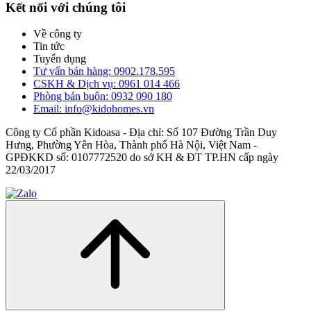
Kết nối với chúng tôi
Về công ty
Tin tức
Tuyển dụng
Tư vấn bán hàng: 0902.178.595
CSKH & Dịch vụ: 0961 014 466
Phòng bán buôn: 0932 090 180
Email: info@kidohomes.vn
Công ty Cổ phần Kidoasa - Địa chỉ: Số 107 Đường Trần Duy
Hưng, Phường Yên Hòa, Thành phố Hà Nội, Việt Nam -
GPĐKKD số: 0107772520 do sở KH & ĐT TP.HN cấp ngày
22/03/2017