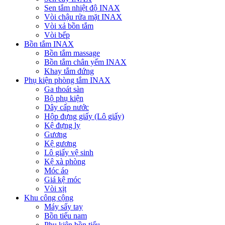
Sen tắm nhiệt độ INAX
Vòi chậu rửa mặt INAX
Vòi xả bồn tắm
Vòi bếp
Bồn tắm INAX
Bồn tắm massage
Bồn tắm chân yếm INAX
Khay tắm đứng
Phụ kiện phòng tắm INAX
Ga thoát sàn
Bộ phụ kiện
Dây cấp nước
Hộp đựng giấy (Lô giấy)
Kệ đựng ly
Gương
Kệ gương
Lô giấy vệ sinh
Kệ xà phòng
Móc áo
Giá kệ móc
Vòi xịt
Khu công cộng
Máy sấy tay
Bồn tiểu nam
Phụ kiện bồn tiểu