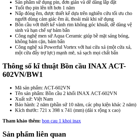
Sản phẩm sử dụng pin, đơn giản và dễ dàng lắp đặt
Tuổi thọ pin lên tới hơn 1 năm
Nắp đóng êm, được thiết kế dựa trên nghiên cứu tối ưu cho
người dùng cảm giác êm ái, thoải mái khi sử dụng
Bồn cầu với thiết kế vành rim không góc khuất, dễ dàng vệ
sinh và hạn chế sự bám bẩn
Công nghệ men sứ Aqua Ceramic giúp bề mặt sáng bóng,
không bám cặn, bám bẩn
Công nghệ xả Powerful Vortex với hai cửa xả (một cửa xả,
một cửa đẩy trợ lực) mạnh mẽ, xả sạch mọi chất bẩn
Thông số kĩ thuật Bồn cầu INAX ACT-
602VN/BW1
Mã sản phẩm: ACT-602VN
Tên sản phẩm: Bồn cầu 2 khối INAX ACT-602VN
Xuất xứ: Việt Nam
Bảo hành: 2 năm (phần sứ 10 năm, các phụ kiện khác 2 năm)
Kích thước: 721 x 398 x 741 (mm) (dài x rộng x cao)
Tham khảo thêm:
bon cau 1 khoi inax
Sản phẩm liên quan