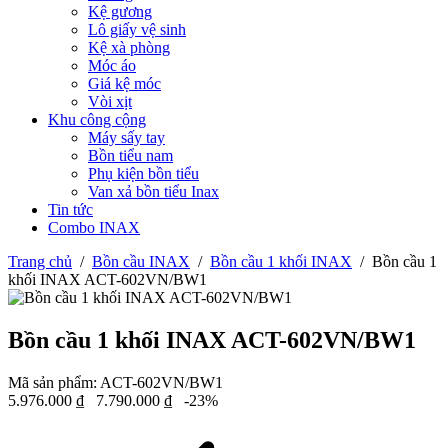
Kệ gương
Lô giấy vệ sinh
Kệ xà phòng
Móc áo
Giá kệ móc
Vòi xịt
Khu công cộng
Máy sấy tay
Bồn tiểu nam
Phụ kiện bồn tiểu
Van xả bồn tiểu Inax
Tin tức
Combo INAX
Trang chủ
/
Bồn cầu INAX
/
Bồn cầu 1 khối INAX
/
Bồn cầu 1
khối INAX ACT-602VN/BW1
Bồn cầu 1 khối INAX ACT-602VN/BW1
Mã sản phẩm:
ACT-602VN/BW1
5.976.000
₫
7.790.000
₫
-23%