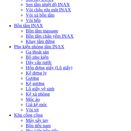
Sen tắm nhiệt độ INAX
Vòi chậu rửa mặt INAX
Vòi xả bồn tắm
Vòi bếp
Bồn tắm INAX
Bồn tắm massage
Bồn tắm chân yếm INAX
Khay tắm đứng
Phụ kiện phòng tắm INAX
Ga thoát sàn
Bộ phụ kiện
Dây cấp nước
Hộp đựng giấy (Lô giấy)
Kệ đựng ly
Gương
Kệ gương
Lô giấy vệ sinh
Kệ xà phòng
Móc áo
Giá kệ móc
Vòi xịt
Khu công cộng
Máy sấy tay
Bồn tiểu nam
Phụ kiện bồn tiểu