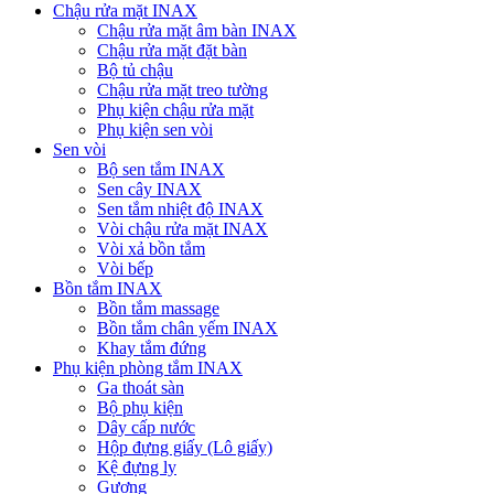
Chậu rửa mặt INAX
Chậu rửa mặt âm bàn INAX
Chậu rửa mặt đặt bàn
Bộ tủ chậu
Chậu rửa mặt treo tường
Phụ kiện chậu rửa mặt
Phụ kiện sen vòi
Sen vòi
Bộ sen tắm INAX
Sen cây INAX
Sen tắm nhiệt độ INAX
Vòi chậu rửa mặt INAX
Vòi xả bồn tắm
Vòi bếp
Bồn tắm INAX
Bồn tắm massage
Bồn tắm chân yếm INAX
Khay tắm đứng
Phụ kiện phòng tắm INAX
Ga thoát sàn
Bộ phụ kiện
Dây cấp nước
Hộp đựng giấy (Lô giấy)
Kệ đựng ly
Gương