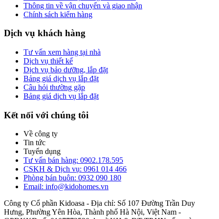
Thông tin về vận chuyển và giao nhận
Chính sách kiểm hàng
Dịch vụ khách hàng
Tư vấn xem hàng tại nhà
Dịch vụ thiết kế
Dịch vụ bảo dưỡng, lắp đặt
Bảng giá dịch vụ lắp đặt
Câu hỏi thường gặp
Bảng giá dịch vụ lắp đặt
Kết nối với chúng tôi
Về công ty
Tin tức
Tuyển dụng
Tư vấn bán hàng: 0902.178.595
CSKH & Dịch vụ: 0961 014 466
Phòng bán buôn: 0932 090 180
Email: info@kidohomes.vn
Công ty Cổ phần Kidoasa - Địa chỉ: Số 107 Đường Trần Duy
Hưng, Phường Yên Hòa, Thành phố Hà Nội, Việt Nam -