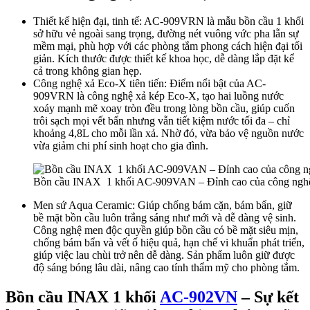
Thiết kế hiện đại, tinh tế: AC-909VRN là mẫu bồn cầu 1 khối
sở hữu vẻ ngoài sang trọng, đường nét vuông vức pha lẫn sự
mềm mại, phù hợp với các phòng tắm phong cách hiện đại tối
giản. Kích thước được thiết kế khoa học, dễ dàng lắp đặt kể
cả trong không gian hẹp.
Công nghệ xả Eco-X tiên tiến: Điểm nổi bật của AC-
909VRN là công nghệ xả kép Eco-X, tạo hai luồng nước
xoáy mạnh mẽ xoay tròn đều trong lòng bồn cầu, giúp cuốn
trôi sạch mọi vết bẩn nhưng vẫn tiết kiệm nước tối đa – chỉ
khoảng 4,8L cho mỗi lần xả. Nhờ đó, vừa bảo vệ nguồn nước
vừa giảm chi phí sinh hoạt cho gia đình.
Bồn cầu INAX 1 khối AC-909VAN – Đỉnh cao của công nghệ 
Men sứ Aqua Ceramic: Giúp chống bám cặn, bám bẩn, giữ
bề mặt bồn cầu luôn trắng sáng như mới và dễ dàng vệ sinh.
Công nghệ men độc quyền giúp bồn cầu có bề mặt siêu mịn,
chống bám bẩn và vết ố hiệu quả, hạn chế vi khuẩn phát triển,
giúp việc lau chùi trở nên dễ dàng. Sản phẩm luôn giữ được
độ sáng bóng lâu dài, nâng cao tính thẩm mỹ cho phòng tắm.
Bồn cầu INAX 1 khối
AC-902VN
– Sự kết