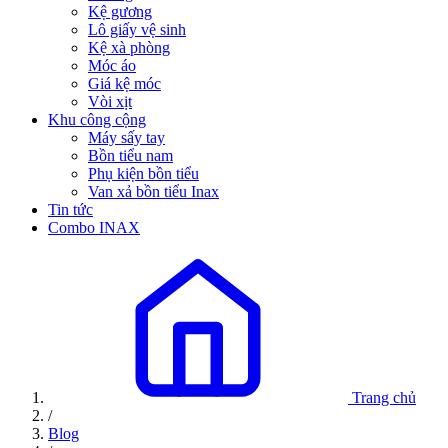
Kệ gương
Lô giấy vệ sinh
Kệ xà phòng
Móc áo
Giá kệ móc
Vòi xịt
Khu công cộng
Máy sấy tay
Bồn tiểu nam
Phụ kiện bồn tiểu
Van xả bồn tiểu Inax
Tin tức
Combo INAX
Trang chủ
/
Blog