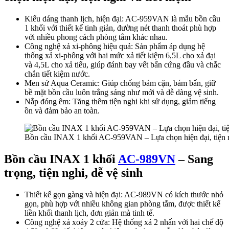
Kiểu dáng thanh lịch, hiện đại: AC-959VAN là mẫu bồn cầu
1 khối với thiết kế tinh giản, đường nét thanh thoát phù hợp
với nhiều phong cách phòng tắm khác nhau.
Công nghệ xả xi-phông hiệu quả: Sản phẩm áp dụng hệ
thống xả xi-phông với hai mức xả tiết kiệm 6,5L cho xả đại
và 4,5L cho xả tiểu, giúp đánh bay vết bẩn cứng đầu và chắc
chắn tiết kiệm nước.
Men sứ Aqua Ceramic: Giúp chống bám cặn, bám bẩn, giữ
bề mặt bồn cầu luôn trắng sáng như mới và dễ dàng vệ sinh.
Nắp đóng êm: Tăng thêm tiện nghi khi sử dụng, giảm tiếng
ồn và đảm bảo an toàn.
Bồn cầu INAX 1 khối AC-959VAN – Lựa chọn hiện đại, tiện ng
Bồn cầu INAX 1 khối
AC-989VN
– Sang
trọng, tiện nghi, dễ vệ sinh
Thiết kế gọn gàng và hiện đại: AC-989VN có kích thước nhỏ
gọn, phù hợp với nhiều không gian phòng tắm, được thiết kế
liền khối thanh lịch, đơn giản mà tinh tế.
Công nghệ xả xoáy 2 cửa: Hệ thống xả 2 nhấn với hai chế độ