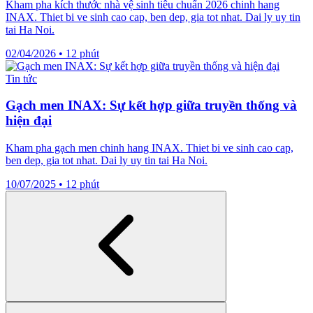
Kham pha kích thước nhà vệ sinh tiêu chuẩn 2026 chinh hang
INAX. Thiet bi ve sinh cao cap, ben dep, gia tot nhat. Dai ly uy tin
tai Ha Noi.
02/04/2026
•
12 phút
Tin tức
Gạch men INAX: Sự kết hợp giữa truyền thống và
hiện đại
Kham pha gạch men chinh hang INAX. Thiet bi ve sinh cao cap,
ben dep, gia tot nhat. Dai ly uy tin tai Ha Noi.
10/07/2025
•
12 phút