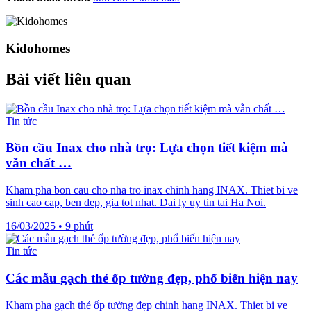
Kidohomes
Bài viết liên quan
Tin tức
Bồn cầu Inax cho nhà trọ: Lựa chọn tiết kiệm mà
vẫn chất …
Kham pha bon cau cho nha tro inax chinh hang INAX. Thiet bi ve
sinh cao cap, ben dep, gia tot nhat. Dai ly uy tin tai Ha Noi.
16/03/2025
•
9 phút
Tin tức
Các mẫu gạch thẻ ốp tường đẹp, phổ biến hiện nay
Kham pha gạch thẻ ốp tường đẹp chinh hang INAX. Thiet bi ve