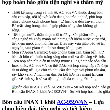
hợp hoàn hảo giữa tiện nghi và thẩm mỹ
Thiết kế sang trọng và tinh tế: AC-902VN thuộc dòng bồn
cầu cao cấp, nổi bật với kiểu dáng bo tròn tinh tế, phù hợp
nhiều phong cách phòng tắm – từ hiện đại đến truyền thống.
Bề mặt sáng bóng, tinh tế góp phần nâng tầm không gian
sống.
Tiết kiệm nước, thân thiện môi trường: Sản phẩm sử dụng
công nghệ xả xoáy mạnh mẽ nhưng tiết kiệm nước vượt trội,
tiết kiệm nước cho mỗi lần xả. Điều này vừa giúp bảo vệ tài
nguyên, vừa giảm chi phí sử dụng hàng ngày.
Men sứ Aqua Ceramic: Giúp chống bám cặn, bám bẩn, giữ
bề mặt bồn cầu luôn trắng sáng như mới và dễ dàng vệ sinh.
Tích hợp nắp rửa điện tử thông minh: Cũng như các bồn cầu
Inax khác, AC-902VN có thể được kết hợp cùng nắp rửa điện
tử tự động nếu gia chủ có nhu cầu tích hợp vòi phun rửa ấm,
sấy khô và khử mùi hiện đại. Sự kết hợp này mang lại cảm
giác vệ sinh sạch sẽ và tiện nghi tối đa cho người dùng.
Bồn cầu INAX 1 khối AC-902VN – Sự kết hợp hoàn hảo giữa 
Bồn cầu INAX 1 khối
AC-959VAN
– Lựa
chọn hiện đại, tiện nghi và tiết kiệm