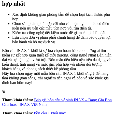
hợp nhất
Xác định không gian phòng tắm để chọn loại kích thước phù
hợp.
Chọn sản phẩm phù hợp với nhu cầu tiện nghi – nếu có điều
kiện nên ưu tiên các mẫu tích hợp vòi rửa điện tử.
Kiểm tra công nghệ tiết kiệm nước để giảm chi phí lâu dài.
Lựa chọn đơn vị phân phối chính hãng để đảm bảo quyền lợi
bảo hành và hỗ trợ dịch vụ.
Bồn cầu INAX 1 khối là sự lựa chọn hoàn hảo cho những ai tìm
kiếm sự kết hợp giữa thiết kế thời thượng, công nghệ Nhật Bản hiện
đại và sự tiện nghi vượt trội. Bốn mẫu tiêu biểu nêu trên đa dạng về
kiểu dáng, tính năng và mức giá, phù hợp với nhiều đối tượng
khách hàng và phong cách thiết kế phòng tắm.
Hãy lựa chọn ngay một mẫu bồn cầu INAX 1 khối ưng ý để nâng
tầm không gian sống, trải nghiệm tiện nghi và bảo vệ sức khỏe gia
đình bạn hôm nay!
\n
Tham khảo thêm:
Báo giá bồn cầu vệ sinh INAX – Bang Gia Bon
Cau Inax | INAX Việt Nam
Tham khảo thêm:
bồn cầu 1 khối inax