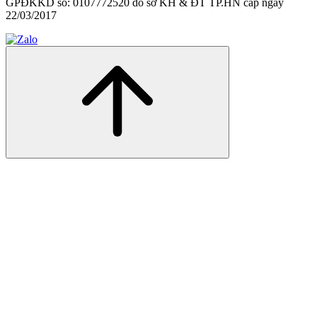
GPĐKKD số: 0107772520 do sở KH & ĐT TP.HN cấp ngày
22/03/2017