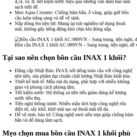
4,5L và 3L tiết kiệm nước hiệu quả nhưng vẫn đảm bảo làm
sạch triệt để.
Men Aqua Ceramic: Chống bám bẩn, ố vàng, giúp giữ bồn
cầu luôn trắng sáng và dễ vệ sinh.
Nắp đóng êm tiện lợi: Mang lại trải nghiệm sử dụng thoải
mái, không gây tiếng động khó chịu khi đóng nắp.
Bồn cầu INAX 1 khối AC-989VN – Sang trọng, tiện nghi, dễ v
Tại sao nên chọn bồn cầu INAX 1 khối?
Đẳng cấp Nhật Bản: INAX nổi tiếng toàn cầu với công nghệ
tiên tiến, sản phẩm đạt chuẩn chất lượng Nhật Bản khắt khe.
Thiết kế tinh tế: Mẫu mã đa dạng, phù hợp với nhiều không
gian và phong cách phòng tắm.
Tiết kiệm nước: Hệ thống xả tiên tiến giảm đáng kể lượng
nước tiêu thụ.
Tiện nghi thông minh: Nhiều mẫu tích hợp công nghệ rửa
điện tử, sấy khô, khử mùi tạo sự thoải mái tối đa.
Dễ vệ sinh, bảo trì: Công nghệ men siêu mịn giúp chống bám
bẩn và dễ dàng làm sạch.
Mẹo chọn mua bồn cầu INAX 1 khối phù