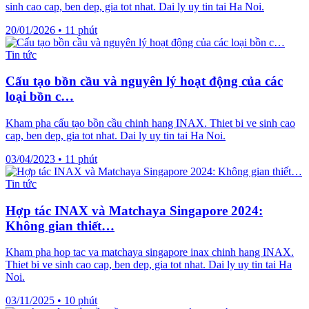
sinh cao cap, ben dep, gia tot nhat. Dai ly uy tin tai Ha Noi.
20/01/2026
•
11 phút
Tin tức
Cấu tạo bồn cầu và nguyên lý hoạt động của các
loại bồn c…
Kham pha cấu tạo bồn cầu chinh hang INAX. Thiet bi ve sinh cao
cap, ben dep, gia tot nhat. Dai ly uy tin tai Ha Noi.
03/04/2023
•
11 phút
Tin tức
Hợp tác INAX và Matchaya Singapore 2024:
Không gian thiết…
Kham pha hop tac va matchaya singapore inax chinh hang INAX.
Thiet bi ve sinh cao cap, ben dep, gia tot nhat. Dai ly uy tin tai Ha
Noi.
03/11/2025
•
10 phút