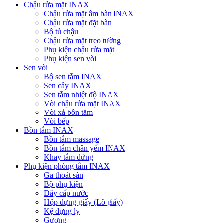
Chậu rửa mặt INAX
Chậu rửa mặt âm bàn INAX
Chậu rửa mặt đặt bàn
Bộ tủ chậu
Chậu rửa mặt treo tường
Phụ kiện chậu rửa mặt
Phụ kiện sen vòi
Sen vòi
Bộ sen tắm INAX
Sen cây INAX
Sen tắm nhiệt độ INAX
Vòi chậu rửa mặt INAX
Vòi xả bồn tắm
Vòi bếp
Bồn tắm INAX
Bồn tắm massage
Bồn tắm chân yếm INAX
Khay tắm đứng
Phụ kiện phòng tắm INAX
Ga thoát sàn
Bộ phụ kiện
Dây cấp nước
Hộp đựng giấy (Lô giấy)
Kệ đựng ly
Gương