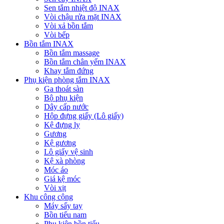
Sen tắm nhiệt độ INAX
Vòi chậu rửa mặt INAX
Vòi xả bồn tắm
Vòi bếp
Bồn tắm INAX
Bồn tắm massage
Bồn tắm chân yếm INAX
Khay tắm đứng
Phụ kiện phòng tắm INAX
Ga thoát sàn
Bộ phụ kiện
Dây cấp nước
Hộp đựng giấy (Lô giấy)
Kệ đựng ly
Gương
Kệ gương
Lô giấy vệ sinh
Kệ xà phòng
Móc áo
Giá kệ móc
Vòi xịt
Khu công cộng
Máy sấy tay
Bồn tiểu nam
Phụ kiện bồn tiểu