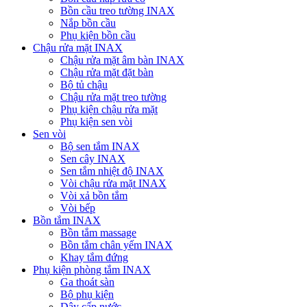
Bồn cầu treo tường INAX
Nắp bồn cầu
Phụ kiện bồn cầu
Chậu rửa mặt INAX
Chậu rửa mặt âm bàn INAX
Chậu rửa mặt đặt bàn
Bộ tủ chậu
Chậu rửa mặt treo tường
Phụ kiện chậu rửa mặt
Phụ kiện sen vòi
Sen vòi
Bộ sen tắm INAX
Sen cây INAX
Sen tắm nhiệt độ INAX
Vòi chậu rửa mặt INAX
Vòi xả bồn tắm
Vòi bếp
Bồn tắm INAX
Bồn tắm massage
Bồn tắm chân yếm INAX
Khay tắm đứng
Phụ kiện phòng tắm INAX
Ga thoát sàn
Bộ phụ kiện
Dây cấp nước