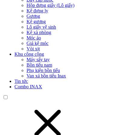
Hộp đựng giấy (Lô giấy)
Kệ đựng ly
Gương
Kệ gương
Lô giấy vệ sinh
Kệ xà phòng
Móc áo
Giá kệ móc
Vòi xịt
Khu công cộng
Máy sấy tay
Bồn tiểu nam
Phụ kiện bồn tiểu
Van xả bồn tiểu Inax
Tin tức
Combo INAX