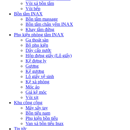
Vòi xả bồn tắm
Vòi bếp
Bồn tắm INAX
Bồn tắm massage
Bồn tắm chân yếm INAX
Khay tắm đứng
Phụ kiện phòng tắm INAX
Ga thoát sàn
Bộ phụ kiện
Dây cấp nước
Hộp đựng giấy (Lô giấy)
Kệ đựng ly
Gương
Kệ gương
Lô giấy vệ sinh
Kệ xà phòng
Móc áo
Giá kệ móc
Vòi xịt
Khu công cộng
Máy sấy tay
Bồn tiểu nam
Phụ kiện bồn tiểu
Van xả bồn tiểu Inax
Tin tức