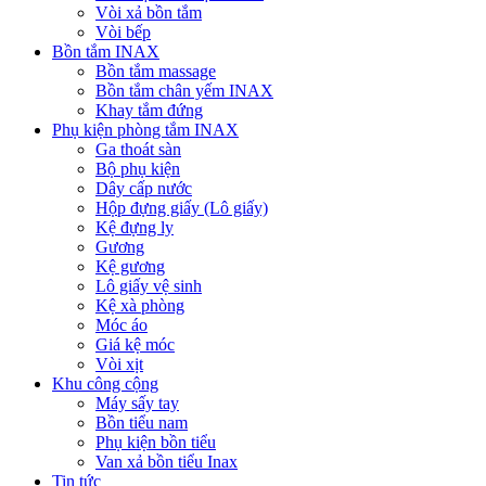
Vòi xả bồn tắm
Vòi bếp
Bồn tắm INAX
Bồn tắm massage
Bồn tắm chân yếm INAX
Khay tắm đứng
Phụ kiện phòng tắm INAX
Ga thoát sàn
Bộ phụ kiện
Dây cấp nước
Hộp đựng giấy (Lô giấy)
Kệ đựng ly
Gương
Kệ gương
Lô giấy vệ sinh
Kệ xà phòng
Móc áo
Giá kệ móc
Vòi xịt
Khu công cộng
Máy sấy tay
Bồn tiểu nam
Phụ kiện bồn tiểu
Van xả bồn tiểu Inax
Tin tức