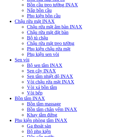
Bồn cầu treo tường INAX
Nắp bồn cầu
Phụ kiện bồn cầu
Chậu rửa mặt INAX
Chậu rửa mặt âm bàn INAX
Chậu rửa mặt đặt bàn
Bộ tủ chậu
Chậu rửa mặt treo tường
Phụ kiện chậu rửa mặt
Phụ kiện sen vòi
Sen vòi
Bộ sen tắm INAX
Sen cây INAX
Sen tắm nhiệt độ INAX
Vòi chậu rửa mặt INAX
Vòi xả bồn tắm
Vòi bếp
Bồn tắm INAX
Bồn tắm massage
Bồn tắm chân yếm INAX
Khay tắm đứng
Phụ kiện phòng tắm INAX
Ga thoát sàn
Bộ phụ kiện
Dây cấp nước