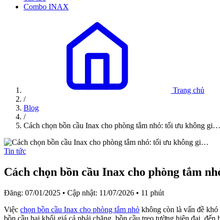
Combo INAX
Trang chủ
/
Blog
/
Cách chọn bồn cầu Inax cho phòng tắm nhỏ: tối ưu không gi
Tin tức
Cách chọn bồn cầu Inax cho phòng tắm nh
Đăng: 07/01/2025
•
Cập nhật: 11/07/2026
•
11 phút
Việc
chọn bồn cầu Inax cho phòng tắm nhỏ
không còn là vấn đề khó 
bồn cầu hai khối giá cả phải chăng, bồn cầu treo tường hiện đại, đến