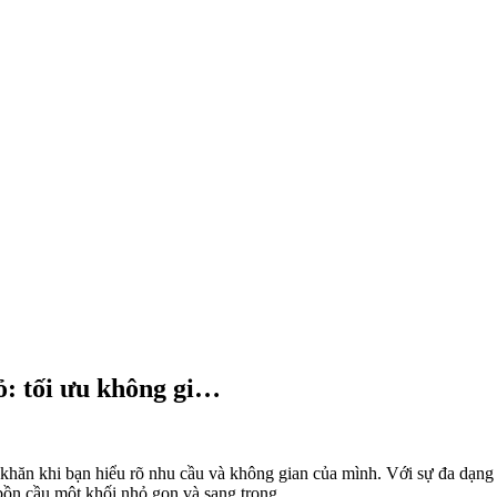
…
ỏ: tối ưu không gi…
khăn khi bạn hiểu rõ nhu cầu và không gian của mình. Với sự đa dạng v
 bồn cầu một khối nhỏ gọn và sang trọng.