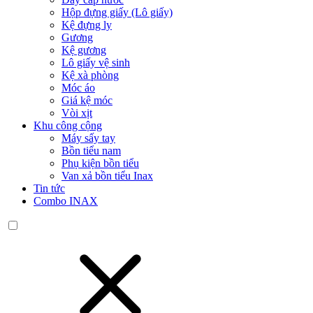
Hộp đựng giấy (Lô giấy)
Kệ đựng ly
Gương
Kệ gương
Lô giấy vệ sinh
Kệ xà phòng
Móc áo
Giá kệ móc
Vòi xịt
Khu công cộng
Máy sấy tay
Bồn tiểu nam
Phụ kiện bồn tiểu
Van xả bồn tiểu Inax
Tin tức
Combo INAX