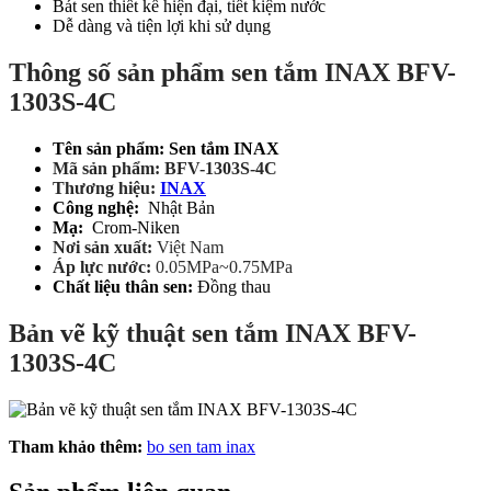
Bát sen thiết kế hiện đại, tiết kiệm nước
Dễ dàng và tiện lợi khi sử dụng
Thông số sản phẩm sen tắm INAX BFV-
1303S-4C
Tên sản phẩm: Sen tắm INAX
Mã sản phẩm: BFV-1303S-4C
Thương hiệu:
INAX
Công nghệ:
Nhật Bản
Mạ:
Crom-Niken
Nơi sản xuất:
Việt Nam
Áp lực nước:
0.05MPa~0.75MPa
Chất liệu thân sen:
Đồng thau
Bản vẽ kỹ thuật sen tắm INAX BFV-
1303S-4C
Tham khảo thêm:
bo sen tam inax