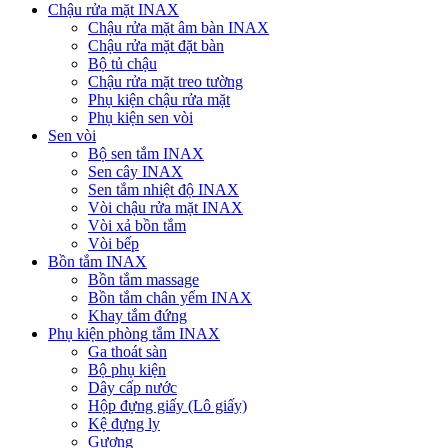
Chậu rửa mặt INAX
Chậu rửa mặt âm bàn INAX
Chậu rửa mặt đặt bàn
Bộ tủ chậu
Chậu rửa mặt treo tường
Phụ kiện chậu rửa mặt
Phụ kiện sen vòi
Sen vòi
Bộ sen tắm INAX
Sen cây INAX
Sen tắm nhiệt độ INAX
Vòi chậu rửa mặt INAX
Vòi xả bồn tắm
Vòi bếp
Bồn tắm INAX
Bồn tắm massage
Bồn tắm chân yếm INAX
Khay tắm đứng
Phụ kiện phòng tắm INAX
Ga thoát sàn
Bộ phụ kiện
Dây cấp nước
Hộp đựng giấy (Lô giấy)
Kệ đựng ly
Gương