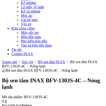
Kệ gương
Lô giấy vệ sinh
Kệ xà phòng
Móc áo
Giá kệ móc
Vòi xịt
Khu công cộng
Máy sấy tay
Bồn tiểu nam
Phụ kiện bồn tiểu
Van xả bồn tiểu Inax
Tin tức
Combo INAX
Trang chủ
/
Sen vòi
/
Bộ sen tắm INAX
/
Bộ sen tắm INAX
BFV-1303S-4C – Nóng lạnh
Bộ sen tắm INAX BFV-1303S-4C – Nóng
lạnh
Mã sản phẩm:
BFV-1303S-4C
0
₫
H\u1ebft h\u00e0ng