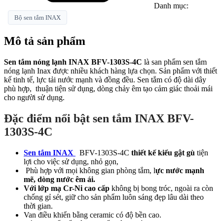
Danh mục:
Bộ sen tắm INAX
Mô tả sản phẩm
Sen tắm nóng lạnh INAX BFV-1303S-4C
là san phẩm sen tắm
nóng lạnh Inax được nhiều khách hàng lựa chọn. Sản phẩm với thiết
kế tinh tế, lực tải nước mạnh và đồng đều. Sen tắm có độ dài dây
phù hợp, thuận tiện sử dụng, dòng chảy êm tạo cảm giác thoải mái
cho người sử dụng.
Đặc điểm nổi bật sen tắm INAX BFV-
1303S-4C
Sen tắm INAX
BFV-1303S-4C
thiết kế kiểu gật gù
tiện
lợi cho việc sử dụng, nhỏ gọn,
Phù hợp với mọi không gian phòng tắm, l
ực nước mạnh
mẽ, dòng nước êm ái.
Với lớp mạ Cr-Ni cao cấp
không bị bong tróc, ngoài ra còn
chống gỉ sét, giữ cho sản phẩm luôn sáng đẹp lâu dài theo
thời gian.
Van điều khiển bằng ceramic có độ bền cao.