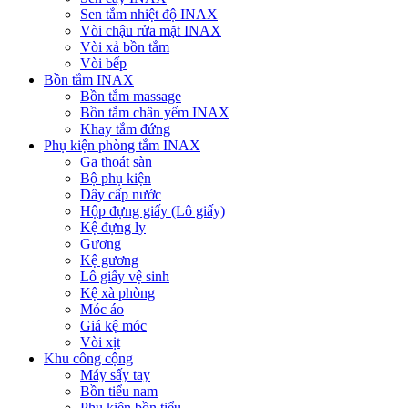
Sen tắm nhiệt độ INAX
Vòi chậu rửa mặt INAX
Vòi xả bồn tắm
Vòi bếp
Bồn tắm INAX
Bồn tắm massage
Bồn tắm chân yếm INAX
Khay tắm đứng
Phụ kiện phòng tắm INAX
Ga thoát sàn
Bộ phụ kiện
Dây cấp nước
Hộp đựng giấy (Lô giấy)
Kệ đựng ly
Gương
Kệ gương
Lô giấy vệ sinh
Kệ xà phòng
Móc áo
Giá kệ móc
Vòi xịt
Khu công cộng
Máy sấy tay
Bồn tiểu nam
Phụ kiện bồn tiểu