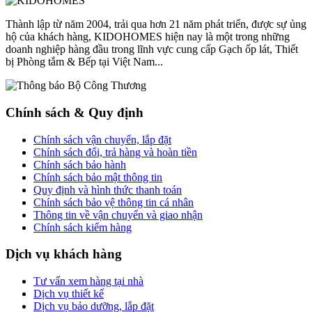
Thành lập từ năm 2004, trải qua hơn 21 năm phát triển, được sự ủng
hộ của khách hàng, KIDOHOMES hiện nay là một trong những
doanh nghiệp hàng đầu trong lĩnh vực cung cấp Gạch ốp lát, Thiết
bị Phòng tắm & Bếp tại Việt Nam...
Chính sách & Quy định
Chính sách vận chuyển, lắp đặt
Chính sách đổi, trả hàng và hoàn tiền
Chính sách bảo hành
Chính sách bảo mật thông tin
Quy định và hình thức thanh toán
Chính sách bảo vệ thông tin cá nhân
Thông tin về vận chuyển và giao nhận
Chính sách kiểm hàng
Dịch vụ khách hàng
Tư vấn xem hàng tại nhà
Dịch vụ thiết kế
Dịch vụ bảo dưỡng, lắp đặt