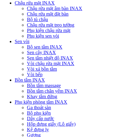
Chậu rửa mặt INAX
Chậu rửa mặt âm bàn INAX
Chậu rửa mặt đặt bàn
Bộ tủ chậu
Chậu rửa mặt treo tường
Phụ kiện chậu rửa mặt
Phụ kiện sen vòi
Sen vòi
Bộ sen tắm INAX
Sen cây INAX
Sen tắm nhiệt độ INAX
Vòi chậu rửa mặt INAX
Vòi xả bồn tắm
Vòi bếp
Bồn tắm INAX
Bồn tắm massage
Bồn tắm chân yếm INAX
Khay tắm đứng
Phụ kiện phòng tắm INAX
Ga thoát sàn
Bộ phụ kiện
Dây cấp nước
Hộp đựng giấy (Lô giấy)
Kệ đựng ly
Gương