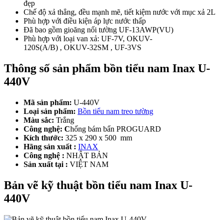
đẹp
Chế độ xả thẳng, đều mạnh mẽ, tiết kiệm nước với mục xả 2L
Phù hợp với điều kiện áp lực nước thấp
Đã bao gồm gioăng nối tường UF-13AWP(VU)
Phù hợp với loại van xả: UF-7V, OKUV-
120S(A/B) , OKUV-32SM , UF-3VS
Thông số sản phẩm bồn tiểu nam Inax U-
440V
Mã sản phẩm:
U-440V
Loại sản phẩm:
Bồn tiểu nam treo tường
Màu sắc:
Trắng
Công nghệ: C
hống bám bẩn PROGUARD
Kích thước:
325 x 290 x 500
mm
Hãng sản xuất :
INAX
Công nghệ :
NHẬT BẢN
Sản xuất tại :
VIỆT NAM
Bản vẽ kỹ thuật bồn tiểu nam Inax U-
440V