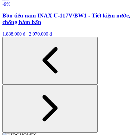
-9%
Bồn tiểu nam INAX U-117V/BW1 - Tiết kiệm nước,
chống bám bẩn
1.888.000
₫
2.070.000
₫