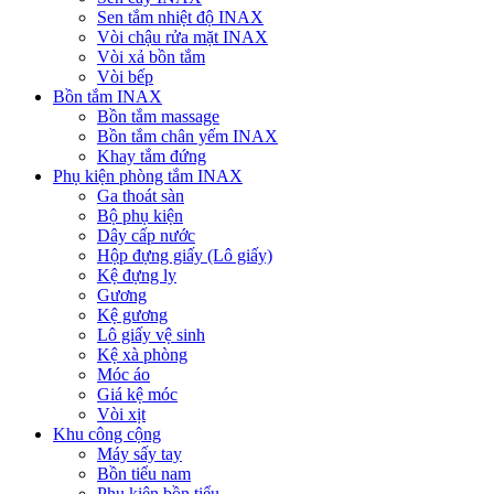
Sen tắm nhiệt độ INAX
Vòi chậu rửa mặt INAX
Vòi xả bồn tắm
Vòi bếp
Bồn tắm INAX
Bồn tắm massage
Bồn tắm chân yếm INAX
Khay tắm đứng
Phụ kiện phòng tắm INAX
Ga thoát sàn
Bộ phụ kiện
Dây cấp nước
Hộp đựng giấy (Lô giấy)
Kệ đựng ly
Gương
Kệ gương
Lô giấy vệ sinh
Kệ xà phòng
Móc áo
Giá kệ móc
Vòi xịt
Khu công cộng
Máy sấy tay
Bồn tiểu nam
Phụ kiện bồn tiểu