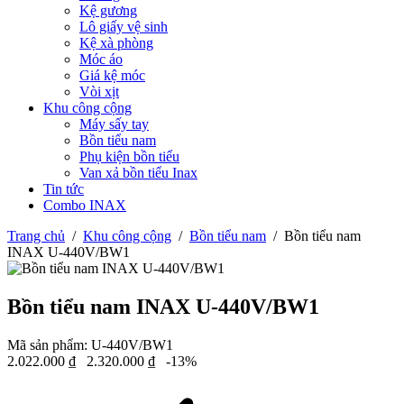
Kệ gương
Lô giấy vệ sinh
Kệ xà phòng
Móc áo
Giá kệ móc
Vòi xịt
Khu công cộng
Máy sấy tay
Bồn tiểu nam
Phụ kiện bồn tiểu
Van xả bồn tiểu Inax
Tin tức
Combo INAX
Trang chủ
/
Khu công cộng
/
Bồn tiểu nam
/
Bồn tiểu nam
INAX U-440V/BW1
Bồn tiểu nam INAX U-440V/BW1
Mã sản phẩm:
U-440V/BW1
2.022.000
₫
2.320.000
₫
-13%