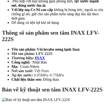
Phù hợp với mọi không gian phòng tắm, l
ực nước mạnh
mẽ, dòng nước êm ái.
Với lớp mạ Cr-Ni cao cấp
không bị bong tróc, ngoài ra còn
chống gỉ sét, giữ cho sản phẩm luôn sáng đẹp lâu dài theo
thời gian.
Dễ dàng và tiện lợi khi sử dụng
Thông số sản phẩm sen tắm INAX LFV-
222S
Tên sản phẩm: Vòi lavabo nóng lạnh Inax
Mã sản phẩm: LFV-222S
Thương hiệu:
INAX
Công nghệ:
Nhật Bản
Mạ:
Crom-Niken
Nơi sản xuất:
Việt Nam
Áp lực nước:
0.05MPa~0.75MPa
Chất liệu thân sen:
Đồng thau
Bản vẽ kỹ thuật sen tắm INAX LFV-222S