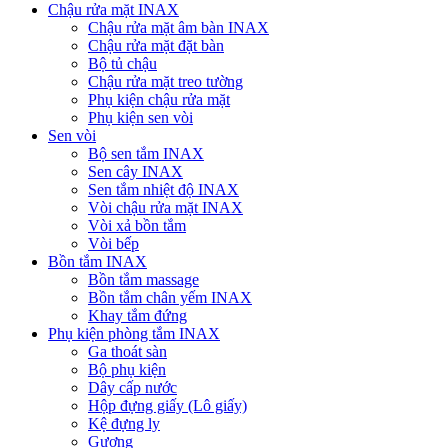
Chậu rửa mặt INAX
Chậu rửa mặt âm bàn INAX
Chậu rửa mặt đặt bàn
Bộ tủ chậu
Chậu rửa mặt treo tường
Phụ kiện chậu rửa mặt
Phụ kiện sen vòi
Sen vòi
Bộ sen tắm INAX
Sen cây INAX
Sen tắm nhiệt độ INAX
Vòi chậu rửa mặt INAX
Vòi xả bồn tắm
Vòi bếp
Bồn tắm INAX
Bồn tắm massage
Bồn tắm chân yếm INAX
Khay tắm đứng
Phụ kiện phòng tắm INAX
Ga thoát sàn
Bộ phụ kiện
Dây cấp nước
Hộp đựng giấy (Lô giấy)
Kệ đựng ly
Gương