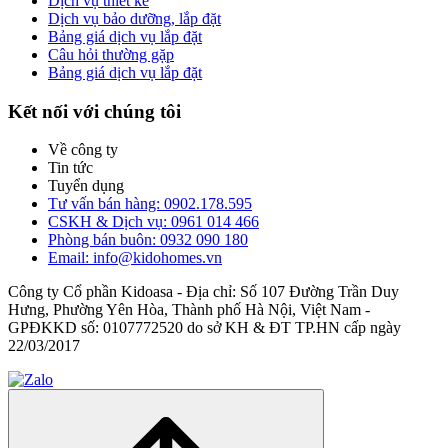
Dịch vụ thiết kế
Dịch vụ bảo dưỡng, lắp đặt
Bảng giá dịch vụ lắp đặt
Câu hỏi thường gặp
Bảng giá dịch vụ lắp đặt
Kết nối với chúng tôi
Về công ty
Tin tức
Tuyển dụng
Tư vấn bán hàng: 0902.178.595
CSKH & Dịch vụ: 0961 014 466
Phòng bán buôn: 0932 090 180
Email: info@kidohomes.vn
Công ty Cổ phần Kidoasa - Địa chỉ: Số 107 Đường Trần Duy
Hưng, Phường Yên Hòa, Thành phố Hà Nội, Việt Nam -
GPĐKKD số: 0107772520 do sở KH & ĐT TP.HN cấp ngày
22/03/2017