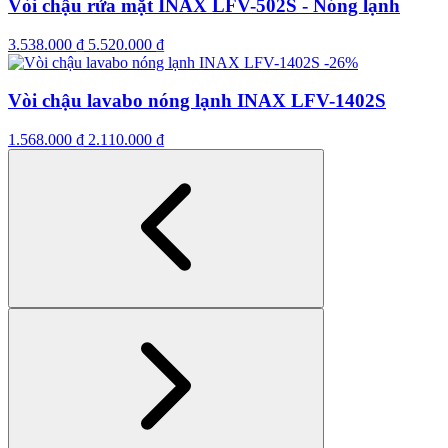
Vòi chậu rửa mặt INAX LFV-502S - Nóng lạnh
3.538.000
₫
5.520.000
₫
-26%
Vòi chậu lavabo nóng lạnh INAX LFV-1402S
1.568.000
₫
2.110.000
₫