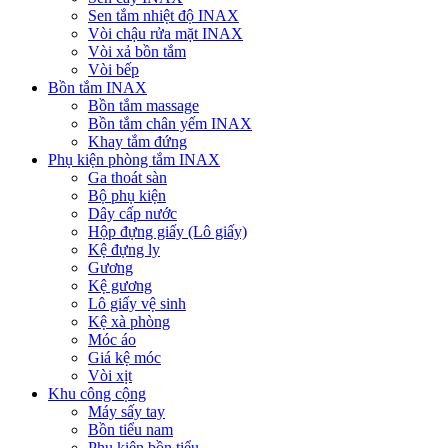
Sen tắm nhiệt độ INAX
Vòi chậu rửa mặt INAX
Vòi xả bồn tắm
Vòi bếp
Bồn tắm INAX
Bồn tắm massage
Bồn tắm chân yếm INAX
Khay tắm đứng
Phụ kiện phòng tắm INAX
Ga thoát sàn
Bộ phụ kiện
Dây cấp nước
Hộp đựng giấy (Lô giấy)
Kệ đựng ly
Gương
Kệ gương
Lô giấy vệ sinh
Kệ xà phòng
Móc áo
Giá kệ móc
Vòi xịt
Khu công cộng
Máy sấy tay
Bồn tiểu nam
Phụ kiện bồn tiểu