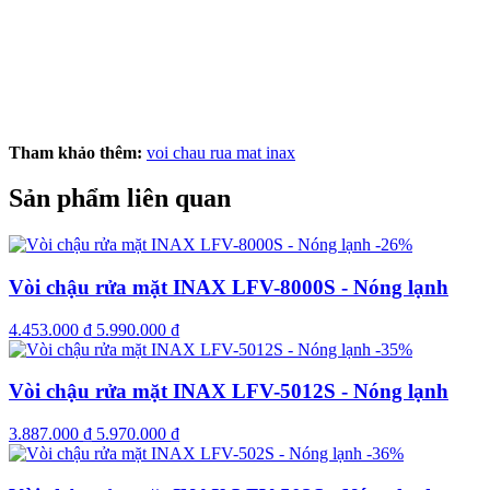
Tham khảo thêm:
voi chau rua mat inax
Sản phẩm liên quan
-26%
Vòi chậu rửa mặt INAX LFV-8000S - Nóng lạnh
4.453.000
₫
5.990.000
₫
-35%
Vòi chậu rửa mặt INAX LFV-5012S - Nóng lạnh
3.887.000
₫
5.970.000
₫
-36%