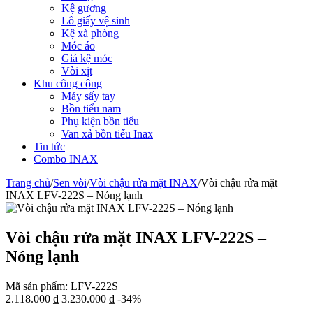
Kệ gương
Lô giấy vệ sinh
Kệ xà phòng
Móc áo
Giá kệ móc
Vòi xịt
Khu công cộng
Máy sấy tay
Bồn tiểu nam
Phụ kiện bồn tiểu
Van xả bồn tiểu Inax
Tin tức
Combo INAX
Trang chủ
/
Sen vòi
/
Vòi chậu rửa mặt INAX
/
Vòi chậu rửa mặt
INAX LFV-222S – Nóng lạnh
Vòi chậu rửa mặt INAX LFV-222S –
Nóng lạnh
Mã sản phẩm:
LFV-222S
2.118.000
₫
3.230.000
₫
-34%