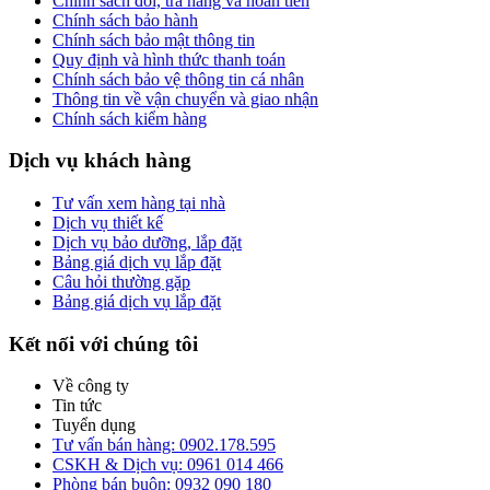
Chính sách đổi, trả hàng và hoàn tiền
Chính sách bảo hành
Chính sách bảo mật thông tin
Quy định và hình thức thanh toán
Chính sách bảo vệ thông tin cá nhân
Thông tin về vận chuyển và giao nhận
Chính sách kiểm hàng
Dịch vụ khách hàng
Tư vấn xem hàng tại nhà
Dịch vụ thiết kế
Dịch vụ bảo dưỡng, lắp đặt
Bảng giá dịch vụ lắp đặt
Câu hỏi thường gặp
Bảng giá dịch vụ lắp đặt
Kết nối với chúng tôi
Về công ty
Tin tức
Tuyển dụng
Tư vấn bán hàng: 0902.178.595
CSKH & Dịch vụ: 0961 014 466
Phòng bán buôn: 0932 090 180