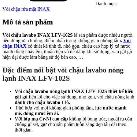
Danh mục:
Vòi chậu rửa mặt INAX
Mô tả sản phẩm
Vòi chậu lavabo INAX LFV-102S
là sản phẩm được nhiều người
tiêu dùng ưa chuộng, điểm nhấn trong không gian phòng tắm
.
Vòi
chậu INAX
có thiết kế tinh tế, nhỏ gọn, chiều cao hợp lý xả nước
mạnh dòng chảy êm, thuận tiện và dễ dàng khi sử dụng, van gật gù
hiện đại được làm bằng sứ độ bền cao, …
Đặc điểm nổi bật vòi chậu lavabo nóng
lạnh INAX LFV-102S
Vòi chậu lavabo nóng lạnh INAX LFV-102S
thiết kế kiểu
gật gù t
iện lợi cho việc sử dụng, nhỏ gọn, vòi chậu nóng lạnh
dành cho chậu lavabo 1 lỗ.
Phù hợp với mọi không gian phòng tắm, l
ực nước mạnh
mẽ, dòng nước êm ái.
Với lớp mạ Cr-Ni cao cấp
không bị bong tróc, ngoài ra còn
chống gỉ sét, giữ cho sản phẩm luôn sáng đẹp lâu dài theo
thời gian.