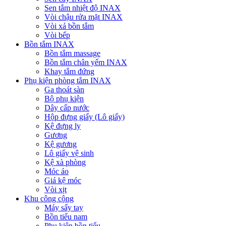
Sen tắm nhiệt độ INAX
Vòi chậu rửa mặt INAX
Vòi xả bồn tắm
Vòi bếp
Bồn tắm INAX
Bồn tắm massage
Bồn tắm chân yếm INAX
Khay tắm đứng
Phụ kiện phòng tắm INAX
Ga thoát sàn
Bộ phụ kiện
Dây cấp nước
Hộp đựng giấy (Lô giấy)
Kệ đựng ly
Gương
Kệ gương
Lô giấy vệ sinh
Kệ xà phòng
Móc áo
Giá kệ móc
Vòi xịt
Khu công cộng
Máy sấy tay
Bồn tiểu nam
Phụ kiện bồn tiểu