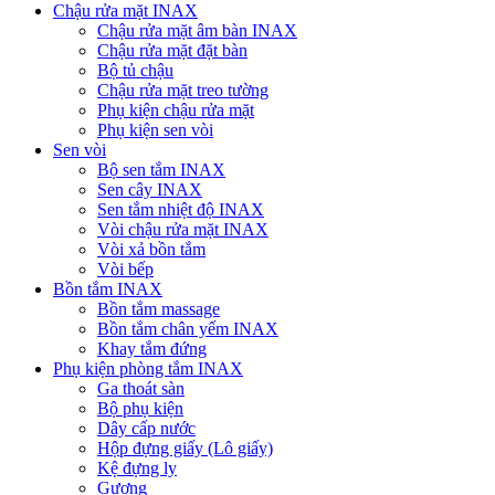
Chậu rửa mặt INAX
Chậu rửa mặt âm bàn INAX
Chậu rửa mặt đặt bàn
Bộ tủ chậu
Chậu rửa mặt treo tường
Phụ kiện chậu rửa mặt
Phụ kiện sen vòi
Sen vòi
Bộ sen tắm INAX
Sen cây INAX
Sen tắm nhiệt độ INAX
Vòi chậu rửa mặt INAX
Vòi xả bồn tắm
Vòi bếp
Bồn tắm INAX
Bồn tắm massage
Bồn tắm chân yếm INAX
Khay tắm đứng
Phụ kiện phòng tắm INAX
Ga thoát sàn
Bộ phụ kiện
Dây cấp nước
Hộp đựng giấy (Lô giấy)
Kệ đựng ly
Gương