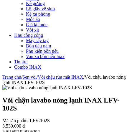
Kệ gương
Lô giấy vệ sinh
Kệ xà phòng
Móc áo
Giá kệ móc
Vòi xịt
Khu công cộng
Máy sấy tay
Bồn tiểu nam
Phụ kiện bồn tiểu
Van xả bồn tiểu Inax
Tin tức
Combo INAX
Trang chủ
/
Sen vòi
/
Vòi chậu rửa mặt INAX
/
Vòi chậu lavabo nóng
lạnh INAX LFV-102S
Vòi chậu lavabo nóng lạnh INAX LFV-
102S
Mã sản phẩm:
LFV-102S
3.530.000
₫
H\u1ebft h\u00e0ng