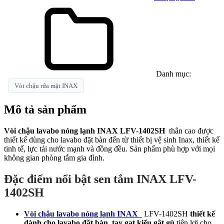
Danh mục:
Vòi chậu rửa mặt INAX
Mô tả sản phẩm
Vòi chậu lavabo nóng lạnh INAX LFV-1402SH
thân cao được
thiết kế dùng cho lavabo đặt bàn đến từ thiết bị vệ sinh Inax, thiết kế
tinh tế, lực tải nước mạnh và đồng đều. Sản phẩm phù hợp với mọi
không gian phòng tắm gia đình.
Đặc điểm nổi bật sen tắm INAX LFV-
1402SH
Vòi chậu lavabo nóng lạnh INAX
LFV-1402SH
thiết kế
dành cho lavabo đặt bàn, tay gạt kiểu gật gù
tiện lợi cho