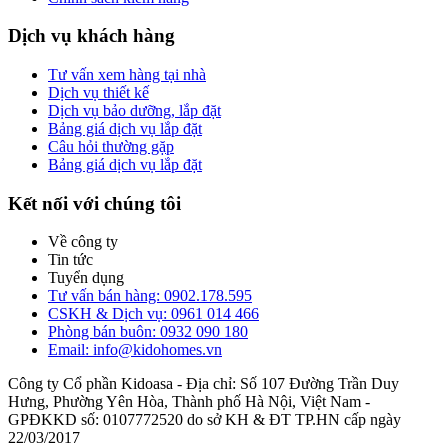
Dịch vụ khách hàng
Tư vấn xem hàng tại nhà
Dịch vụ thiết kế
Dịch vụ bảo dưỡng, lắp đặt
Bảng giá dịch vụ lắp đặt
Câu hỏi thường gặp
Bảng giá dịch vụ lắp đặt
Kết nối với chúng tôi
Về công ty
Tin tức
Tuyển dụng
Tư vấn bán hàng: 0902.178.595
CSKH & Dịch vụ: 0961 014 466
Phòng bán buôn: 0932 090 180
Email: info@kidohomes.vn
Công ty Cổ phần Kidoasa - Địa chỉ: Số 107 Đường Trần Duy
Hưng, Phường Yên Hòa, Thành phố Hà Nội, Việt Nam -
GPĐKKD số: 0107772520 do sở KH & ĐT TP.HN cấp ngày
22/03/2017