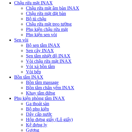
Chậu rửa mặt INAX
Chậu rửa mặt âm bàn INAX
Chậu rửa mặt đặt bàn
Bộ tủ chậu
Chậu rửa mặt treo tường
Phụ kiện chậu rửa mặt
Phụ kiện sen vòi
Sen vòi
Bộ sen tắm INAX
Sen cây INAX
Sen tắm nhiệt độ INAX
Vòi chậu rửa mặt INAX
Vòi xả bồn tắm
Vòi bếp
Bồn tắm INAX
Bồn tắm massage
Bồn tắm chân yếm INAX
Khay tắm đứng
Phụ kiện phòng tắm INAX
Ga thoát sàn
Bộ phụ kiện
Dây cấp nước
Hộp đựng giấy (Lô giấy)
Kệ đựng ly
Gương