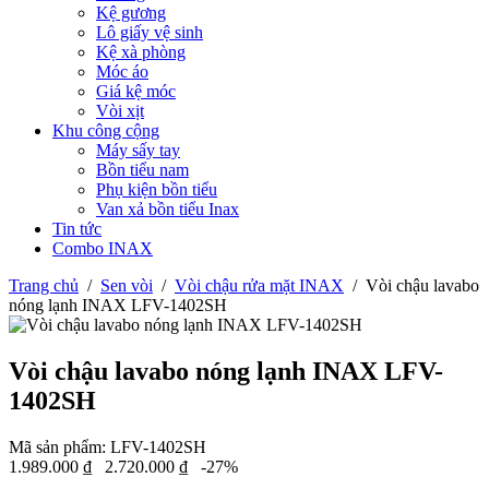
Kệ gương
Lô giấy vệ sinh
Kệ xà phòng
Móc áo
Giá kệ móc
Vòi xịt
Khu công cộng
Máy sấy tay
Bồn tiểu nam
Phụ kiện bồn tiểu
Van xả bồn tiểu Inax
Tin tức
Combo INAX
Trang chủ
/
Sen vòi
/
Vòi chậu rửa mặt INAX
/
Vòi chậu lavabo
nóng lạnh INAX LFV-1402SH
Vòi chậu lavabo nóng lạnh INAX LFV-
1402SH
Mã sản phẩm:
LFV-1402SH
1.989.000
₫
2.720.000
₫
-27%