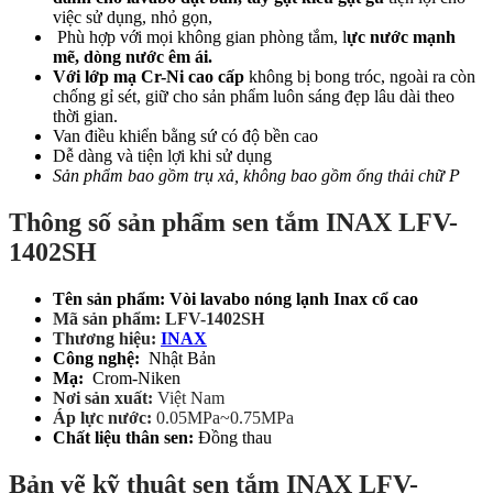
việc sử dụng, nhỏ gọn,
Phù hợp với mọi không gian phòng tắm, l
ực nước mạnh
mẽ, dòng nước êm ái.
Với lớp mạ Cr-Ni cao cấp
không bị bong tróc, ngoài ra còn
chống gỉ sét, giữ cho sản phẩm luôn sáng đẹp lâu dài theo
thời gian.
Van điều khiển bằng sứ có độ bền cao
Dễ dàng và tiện lợi khi sử dụng
Sản phẩm bao gồm trụ xả, không bao gồm ống thải chữ P
Thông số sản phẩm sen tắm INAX LFV-
1402SH
Tên sản phẩm: Vòi lavabo nóng lạnh Inax cổ cao
Mã sản phẩm: LFV-1402SH
Thương hiệu:
INAX
Công nghệ:
Nhật Bản
Mạ:
Crom-Niken
Nơi sản xuất:
Việt Nam
Áp lực nước:
0.05MPa~0.75MPa
Chất liệu thân sen:
Đồng thau
Bản vẽ kỹ thuật sen tắm INAX LFV-