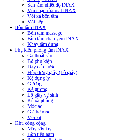
Sen tắm nhiệt độ INAX
Vòi chậu rửa mặt INAX
Vòi xả bồn tắm
Vòi bếp
Bồn tắm INAX
Bồn tắm massage
Bồn tắm chân yếm INAX
Khay tắm đứng
Phụ kiện phòng tắm INAX
Ga thoát sàn
Bộ phụ kiện
Dây cấp nước
Hộp đựng giấy (Lô giấy)
Kệ đựng ly
Gương
Kệ gương
Lô giấy vệ sinh
Kệ xà phòng
Móc áo
Giá kệ móc
Vòi xịt
Khu công cộng
Máy sấy tay
Bồn tiểu nam
Phụ kiện bồn tiểu