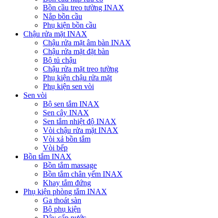
Bồn cầu treo tường INAX
Nắp bồn cầu
Phụ kiện bồn cầu
Chậu rửa mặt INAX
Chậu rửa mặt âm bàn INAX
Chậu rửa mặt đặt bàn
Bộ tủ chậu
Chậu rửa mặt treo tường
Phụ kiện chậu rửa mặt
Phụ kiện sen vòi
Sen vòi
Bộ sen tắm INAX
Sen cây INAX
Sen tắm nhiệt độ INAX
Vòi chậu rửa mặt INAX
Vòi xả bồn tắm
Vòi bếp
Bồn tắm INAX
Bồn tắm massage
Bồn tắm chân yếm INAX
Khay tắm đứng
Phụ kiện phòng tắm INAX
Ga thoát sàn
Bộ phụ kiện
Dây cấp nước