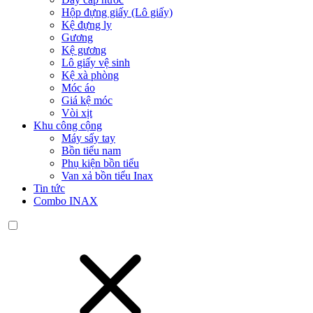
Hộp đựng giấy (Lô giấy)
Kệ đựng ly
Gương
Kệ gương
Lô giấy vệ sinh
Kệ xà phòng
Móc áo
Giá kệ móc
Vòi xịt
Khu công cộng
Máy sấy tay
Bồn tiểu nam
Phụ kiện bồn tiểu
Van xả bồn tiểu Inax
Tin tức
Combo INAX