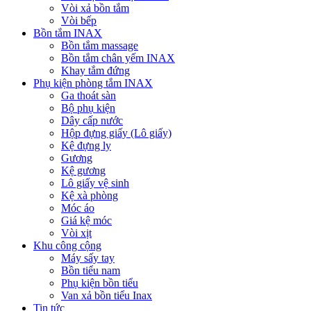
Vòi xả bồn tắm
Vòi bếp
Bồn tắm INAX
Bồn tắm massage
Bồn tắm chân yếm INAX
Khay tắm đứng
Phụ kiện phòng tắm INAX
Ga thoát sàn
Bộ phụ kiện
Dây cấp nước
Hộp đựng giấy (Lô giấy)
Kệ đựng ly
Gương
Kệ gương
Lô giấy vệ sinh
Kệ xà phòng
Móc áo
Giá kệ móc
Vòi xịt
Khu công cộng
Máy sấy tay
Bồn tiểu nam
Phụ kiện bồn tiểu
Van xả bồn tiểu Inax
Tin tức