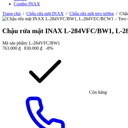
Combo INAX
Trang chủ
/
Chậu rửa mặt INAX
/
Chậu rửa mặt treo tường
/
Chậ
Chậu rửa mặt INAX L-284VFC/BW1, L-2
Mã sản phẩm:
L-284VFC/BW1
763.000
₫
830.000
₫
-8%
Còn hàng