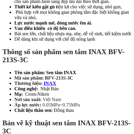
cho sản phẩm luôn sáng đẹp lâu dài theo thời gian.
Thiết kế kiểu gật gù t
iện lợi cho việc sử dụng, nhỏ gọn,
Phù hợp với mọi không gian phòng tắm đặc biệt không gian
vừa và nhỏ,
Lực nước mạnh mẽ, dòng nước êm ái.
Van điều khiển có độ bền cao.
Bát sen lớn, chất liệu nhựa mạ, nhẹ, dễ vệ sinh, tiết kiệm nước
Dễ dàng khi sử dụng với chế độ nóng lạnh
Thông số sản phẩm sen tắm INAX BFV-
213S-3C
Tên sản phẩm: Sen tắm INAX
Mã sản phẩm: BFV-213S-3C
Thương hiệu:
INAX
Công nghệ:
Nhật Bản
Mạ:
Crom-Niken
Nơi sản xuất:
Việt Nam
Áp lực nước:
0.05MPa~0.75MPa
Chất liệu thân sen:
Đồng thau
Bản vẽ kỹ thuật sen tắm INAX BFV-213S-
3C