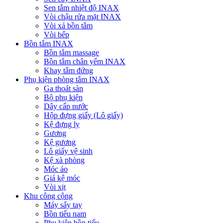
Sen tắm nhiệt độ INAX
Vòi chậu rửa mặt INAX
Vòi xả bồn tắm
Vòi bếp
Bồn tắm INAX
Bồn tắm massage
Bồn tắm chân yếm INAX
Khay tắm đứng
Phụ kiện phòng tắm INAX
Ga thoát sàn
Bộ phụ kiện
Dây cấp nước
Hộp đựng giấy (Lô giấy)
Kệ đựng ly
Gương
Kệ gương
Lô giấy vệ sinh
Kệ xà phòng
Móc áo
Giá kệ móc
Vòi xịt
Khu công cộng
Máy sấy tay
Bồn tiểu nam
Phụ kiện bồn tiểu