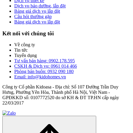
Dịch vụ thiết kế
Dịch vụ bảo dưỡng, lắp đặt
Bảng giá dịch vụ lắp đặt
Câu hỏi thường gặp
Bảng giá dịch vụ lắp đặt
Kết nối với chúng tôi
Về công ty
Tin tức
Tuyển dụng
Tư vấn bán hàng: 0902.178.595
CSKH & Dịch vụ: 0961 014 466
Phòng bán buôn: 0932 090 180
Email: info@kidohomes.vn
Công ty Cổ phần Kidoasa - Địa chỉ: Số 107 Đường Trần Duy
Hưng, Phường Yên Hòa, Thành phố Hà Nội, Việt Nam -
GPĐKKD số: 0107772520 do sở KH & ĐT TP.HN cấp ngày
22/03/2017