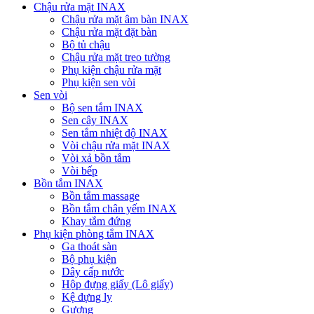
Chậu rửa mặt INAX
Chậu rửa mặt âm bàn INAX
Chậu rửa mặt đặt bàn
Bộ tủ chậu
Chậu rửa mặt treo tường
Phụ kiện chậu rửa mặt
Phụ kiện sen vòi
Sen vòi
Bộ sen tắm INAX
Sen cây INAX
Sen tắm nhiệt độ INAX
Vòi chậu rửa mặt INAX
Vòi xả bồn tắm
Vòi bếp
Bồn tắm INAX
Bồn tắm massage
Bồn tắm chân yếm INAX
Khay tắm đứng
Phụ kiện phòng tắm INAX
Ga thoát sàn
Bộ phụ kiện
Dây cấp nước
Hộp đựng giấy (Lô giấy)
Kệ đựng ly
Gương