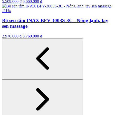
5.509.000
₫
6.660.000
₫
-21%
Bộ sen tắm INAX BFV-3003S-3C - Nóng lạnh, tay
sen massage
2.970.000
₫
3.760.000
₫