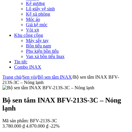
Kệ gương
Lô giấy vệ sinh
Kệ xà phòng
Móc áo
Giá kệ móc
Vòi xịt
Khu công cộng
Máy sấy tay
Bồn tiểu nam
Phụ kiện bồn tiểu
Van xả bồn tiểu Inax
Tin tức
Combo INAX
Trang chủ
/
Sen vòi
/
Bộ sen tắm INAX
/
Bộ sen tắm INAX BFV-
213S-3C – Nóng lạnh
Bộ sen tắm INAX BFV-213S-3C – Nóng
lạnh
Mã sản phẩm:
BFV-213S-3C
3.780.000
₫
4.870.000
₫
-22%