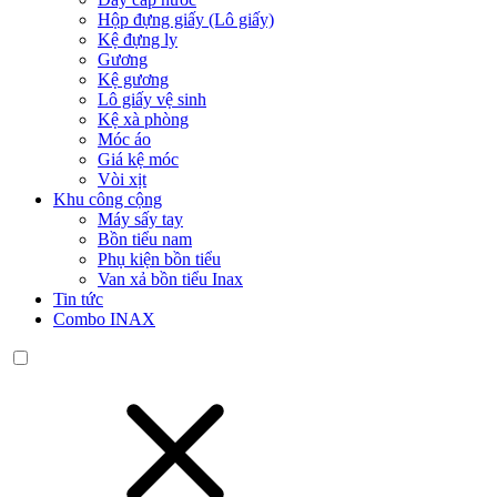
Hộp đựng giấy (Lô giấy)
Kệ đựng ly
Gương
Kệ gương
Lô giấy vệ sinh
Kệ xà phòng
Móc áo
Giá kệ móc
Vòi xịt
Khu công cộng
Máy sấy tay
Bồn tiểu nam
Phụ kiện bồn tiểu
Van xả bồn tiểu Inax
Tin tức
Combo INAX