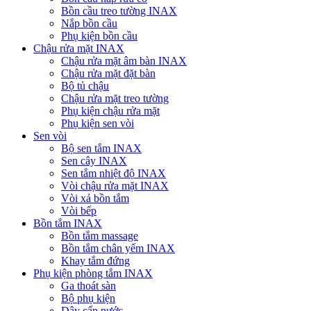
Bồn cầu treo tường INAX
Nắp bồn cầu
Phụ kiện bồn cầu
Chậu rửa mặt INAX
Chậu rửa mặt âm bàn INAX
Chậu rửa mặt đặt bàn
Bộ tủ chậu
Chậu rửa mặt treo tường
Phụ kiện chậu rửa mặt
Phụ kiện sen vòi
Sen vòi
Bộ sen tắm INAX
Sen cây INAX
Sen tắm nhiệt độ INAX
Vòi chậu rửa mặt INAX
Vòi xả bồn tắm
Vòi bếp
Bồn tắm INAX
Bồn tắm massage
Bồn tắm chân yếm INAX
Khay tắm đứng
Phụ kiện phòng tắm INAX
Ga thoát sàn
Bộ phụ kiện
Dây cấp nước