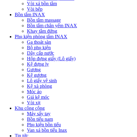
Vòi xả bồn tắm
Vòi bếp
Bồn tắm INAX
Bồn tắm massage
Bồn tắm chân yếm INAX
Khay tắm đứng
Phụ kiện phòng tắm INAX
Ga thoát sàn
Bộ phụ kiện
Dây cấp nước
Hộp đựng giấy (Lô giấy)
Kệ đựng ly
Gương
Kệ gương
Lô giấy vệ sinh
Kệ xà phòng
Móc áo
Giá kệ móc
Vòi xịt
Khu công cộng
Máy sấy tay
Bồn tiểu nam
Phụ kiện bồn tiểu
Van xả bồn tiểu Inax
Tin tức