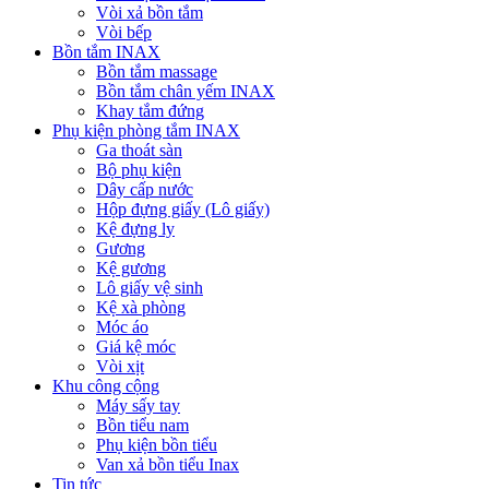
Vòi xả bồn tắm
Vòi bếp
Bồn tắm INAX
Bồn tắm massage
Bồn tắm chân yếm INAX
Khay tắm đứng
Phụ kiện phòng tắm INAX
Ga thoát sàn
Bộ phụ kiện
Dây cấp nước
Hộp đựng giấy (Lô giấy)
Kệ đựng ly
Gương
Kệ gương
Lô giấy vệ sinh
Kệ xà phòng
Móc áo
Giá kệ móc
Vòi xịt
Khu công cộng
Máy sấy tay
Bồn tiểu nam
Phụ kiện bồn tiểu
Van xả bồn tiểu Inax
Tin tức