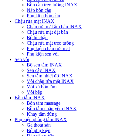
Bồn cầu treo tường INAX
Nắp bồn cầu
Phụ kiện bồn cầu
Chậu rửa mặt INAX
Chậu rửa mặt âm bàn INAX
Chậu rửa mặt đặt bàn
Bộ tủ chậu
Chậu rửa mặt treo tường
Phụ kiện chậu rửa mặt
Phụ kiện sen vòi
Sen vòi
Bộ sen tắm INAX
Sen cây INAX
Sen tắm nhiệt độ INAX
Vòi chậu rửa mặt INAX
Vòi xả bồn tắm
Vòi bếp
Bồn tắm INAX
Bồn tắm massage
Bồn tắm chân yếm INAX
Khay tắm đứng
Phụ kiện phòng tắm INAX
Ga thoát sàn
Bộ phụ kiện
Dây cấp nước