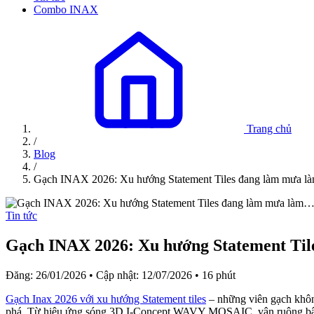
Combo INAX
Trang chủ
/
Blog
/
Gạch INAX 2026: Xu hướng Statement Tiles đang làm mưa 
Tin tức
Gạch INAX 2026: Xu hướng Statement Ti
Đăng: 26/01/2026
•
Cập nhật: 12/07/2026
•
16 phút
Gạch Inax 2026 với xu hướng Statement tiles
– những viên gạch không 
phá. Từ hiệu ứng sóng 3D I-Concept WAVY MOSAIC, vân ruộng bậc