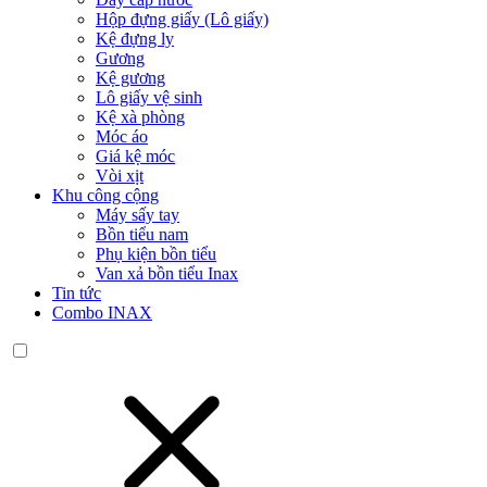
Hộp đựng giấy (Lô giấy)
Kệ đựng ly
Gương
Kệ gương
Lô giấy vệ sinh
Kệ xà phòng
Móc áo
Giá kệ móc
Vòi xịt
Khu công cộng
Máy sấy tay
Bồn tiểu nam
Phụ kiện bồn tiểu
Van xả bồn tiểu Inax
Tin tức
Combo INAX