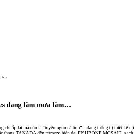
làm…
les đang làm mưa làm…
chỉ ốp lát mà còn là “tuyên ngôn cá tính” – đang thống trị thiết kế nộ
 thang TANADA đến terrazzo hiện đại FISHBONE MOSAIC, gạch INAX