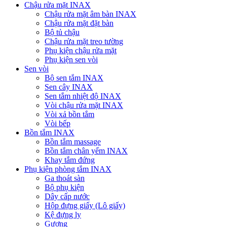
Chậu rửa mặt INAX
Chậu rửa mặt âm bàn INAX
Chậu rửa mặt đặt bàn
Bộ tủ chậu
Chậu rửa mặt treo tường
Phụ kiện chậu rửa mặt
Phụ kiện sen vòi
Sen vòi
Bộ sen tắm INAX
Sen cây INAX
Sen tắm nhiệt độ INAX
Vòi chậu rửa mặt INAX
Vòi xả bồn tắm
Vòi bếp
Bồn tắm INAX
Bồn tắm massage
Bồn tắm chân yếm INAX
Khay tắm đứng
Phụ kiện phòng tắm INAX
Ga thoát sàn
Bộ phụ kiện
Dây cấp nước
Hộp đựng giấy (Lô giấy)
Kệ đựng ly
Gương