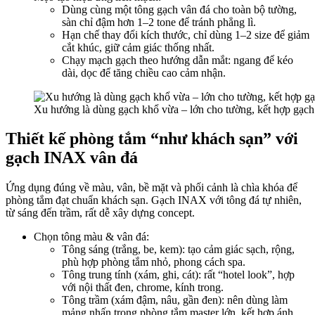
Dùng cùng một tông gạch vân đá cho toàn bộ tường,
sàn chỉ đậm hơn 1–2 tone để tránh phẳng lì.​
Hạn chế thay đổi kích thước, chỉ dùng 1–2 size để giảm
cắt khúc, giữ cảm giác thống nhất.​
Chạy mạch gạch theo hướng dẫn mắt: ngang để kéo
dài, dọc để tăng chiều cao cảm nhận.​
Xu hướng là dùng gạch khổ vừa – lớn cho tường, kết hợp gạch 
Thiết kế phòng tắm “như khách sạn” với
gạch INAX vân đá
Ứng dụng đúng về màu, vân, bề mặt và phối cảnh là chìa khóa để
phòng tắm đạt chuẩn khách sạn. Gạch INAX với tông đá tự nhiên,
từ sáng đến trầm, rất dễ xây dựng concept.​
Chọn tông màu & vân đá:
Tông sáng (trắng, be, kem): tạo cảm giác sạch, rộng,
phù hợp phòng tắm nhỏ, phong cách spa.​
Tông trung tính (xám, ghi, cát): rất “hotel look”, hợp
với nội thất đen, chrome, kính trong.​
Tông trầm (xám đậm, nâu, gần đen): nên dùng làm
mảng nhấn trong phòng tắm master lớn, kết hợp ánh