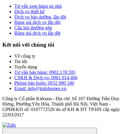
Tư vấn xem hàng tại nhà
Dịch vụ thiết kế
Dịch vụ bảo dưỡng, lắp đặt
Bảng giá dịch vụ lắp đặt
Câu hỏi thường gặp
Bảng giá dịch vụ lắp đặt
Kết nối với chúng tôi
Về công ty
Tin tức
Tuyển dụng
Tư vấn bán hàng: 0902.178.595
CSKH & Dịch vụ: 0961 014 466
Phòng bán buôn: 0932 090 180
Email: info@kidohomes.vn
Công ty Cổ phần Kidoasa - Địa chỉ: Số 107 Đường Trần Duy
Hưng, Phường Yên Hòa, Thành phố Hà Nội, Việt Nam -
GPĐKKD số: 0107772520 do sở KH & ĐT TP.HN cấp ngày
22/03/2017