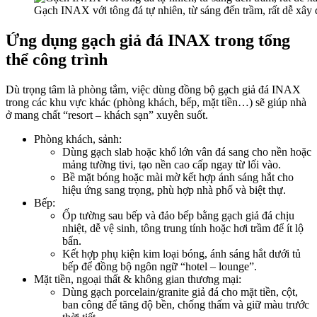
Gạch INAX với tông đá tự nhiên, từ sáng đến trầm, rất dễ xây 
Ứng dụng gạch giả đá INAX trong tổng
thể công trình
Dù trọng tâm là phòng tắm, việc dùng đồng bộ gạch giả đá INAX
trong các khu vực khác (phòng khách, bếp, mặt tiền…) sẽ giúp nhà
ở mang chất “resort – khách sạn” xuyên suốt.​
Phòng khách, sảnh:
Dùng gạch slab hoặc khổ lớn vân đá sang cho nền hoặc
mảng tường tivi, tạo nền cao cấp ngay từ lối vào.​
Bề mặt bóng hoặc mài mờ kết hợp ánh sáng hắt cho
hiệu ứng sang trọng, phù hợp nhà phố và biệt thự.​
Bếp:
Ốp tường sau bếp và đảo bếp bằng gạch giả đá chịu
nhiệt, dễ vệ sinh, tông trung tính hoặc hơi trầm để ít lộ
bẩn.​
Kết hợp phụ kiện kim loại bóng, ánh sáng hắt dưới tủ
bếp để đồng bộ ngôn ngữ “hotel – lounge”.​
Mặt tiền, ngoại thất & không gian thương mại:
Dùng gạch porcelain/granite giả đá cho mặt tiền, cột,
ban công để tăng độ bền, chống thấm và giữ màu trước