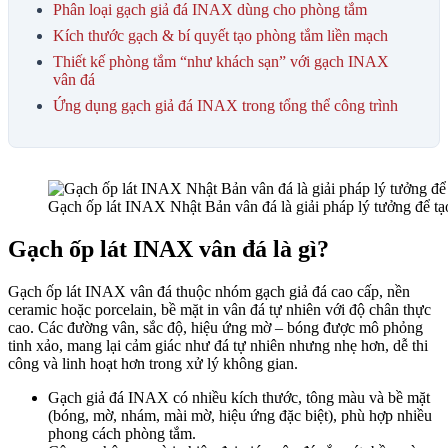
Phân loại gạch giả đá INAX dùng cho phòng tắm
Kích thước gạch & bí quyết tạo phòng tắm liền mạch
Thiết kế phòng tắm “như khách sạn” với gạch INAX
vân đá
Ứng dụng gạch giả đá INAX trong tổng thể công trình
Gạch ốp lát INAX Nhật Bản vân đá là giải pháp lý tưởng để tạ
Gạch ốp lát INAX vân đá là gì?
Gạch ốp lát INAX vân đá thuộc nhóm gạch giả đá cao cấp, nền
ceramic hoặc porcelain, bề mặt in vân đá tự nhiên với độ chân thực
cao. Các đường vân, sắc độ, hiệu ứng mờ – bóng được mô phỏng
tinh xảo, mang lại cảm giác như đá tự nhiên nhưng nhẹ hơn, dễ thi
công và linh hoạt hơn trong xử lý không gian.​
Gạch giả đá INAX có nhiều kích thước, tông màu và bề mặt
(bóng, mờ, nhám, mài mờ, hiệu ứng đặc biệt), phù hợp nhiều
phong cách phòng tắm.​