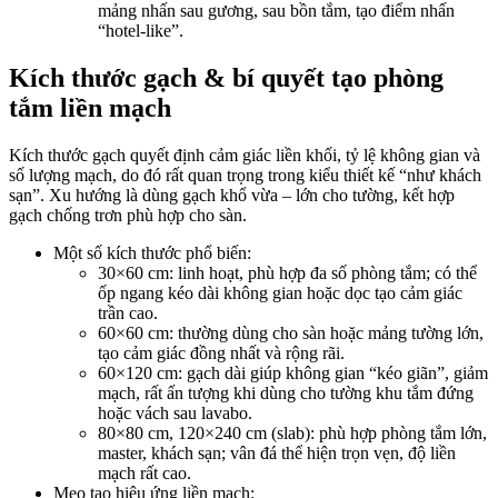
mảng nhấn sau gương, sau bồn tắm, tạo điểm nhấn
“hotel-like”.​
Kích thước gạch & bí quyết tạo phòng
tắm liền mạch
Kích thước gạch quyết định cảm giác liền khối, tỷ lệ không gian và
số lượng mạch, do đó rất quan trọng trong kiểu thiết kế “như khách
sạn”. Xu hướng là dùng gạch khổ vừa – lớn cho tường, kết hợp
gạch chống trơn phù hợp cho sàn.​
Một số kích thước phổ biến:
30×60 cm: linh hoạt, phù hợp đa số phòng tắm; có thể
ốp ngang kéo dài không gian hoặc dọc tạo cảm giác
trần cao.​
60×60 cm: thường dùng cho sàn hoặc mảng tường lớn,
tạo cảm giác đồng nhất và rộng rãi.​
60×120 cm: gạch dài giúp không gian “kéo giãn”, giảm
mạch, rất ấn tượng khi dùng cho tường khu tắm đứng
hoặc vách sau lavabo.​
80×80 cm, 120×240 cm (slab): phù hợp phòng tắm lớn,
master, khách sạn; vân đá thể hiện trọn vẹn, độ liền
mạch rất cao.​
Mẹo tạo hiệu ứng liền mạch: