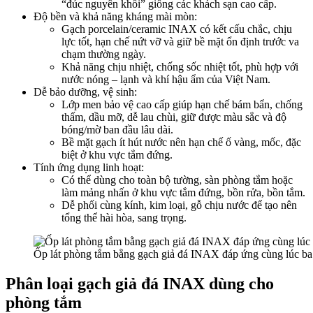
“đúc nguyên khối” giống các khách sạn cao cấp.​
Độ bền và khả năng kháng mài mòn:
Gạch porcelain/ceramic INAX có kết cấu chắc, chịu
lực tốt, hạn chế nứt vỡ và giữ bề mặt ổn định trước va
chạm thường ngày.​
Khả năng chịu nhiệt, chống sốc nhiệt tốt, phù hợp với
nước nóng – lạnh và khí hậu ẩm của Việt Nam.​
Dễ bảo dưỡng, vệ sinh:
Lớp men bảo vệ cao cấp giúp hạn chế bám bẩn, chống
thấm, dầu mỡ, dễ lau chùi, giữ được màu sắc và độ
bóng/mờ ban đầu lâu dài.​
Bề mặt gạch ít hút nước nên hạn chế ố vàng, mốc, đặc
biệt ở khu vực tắm đứng.​
Tính ứng dụng linh hoạt:
Có thể dùng cho toàn bộ tường, sàn phòng tắm hoặc
làm mảng nhấn ở khu vực tắm đứng, bồn rửa, bồn tắm.​
Dễ phối cùng kính, kim loại, gỗ chịu nước để tạo nên
tổng thể hài hòa, sang trọng.​
Ốp lát phòng tắm bằng gạch giả đá INAX đáp ứng cùng lúc ba 
Phân loại gạch giả đá INAX dùng cho
phòng tắm