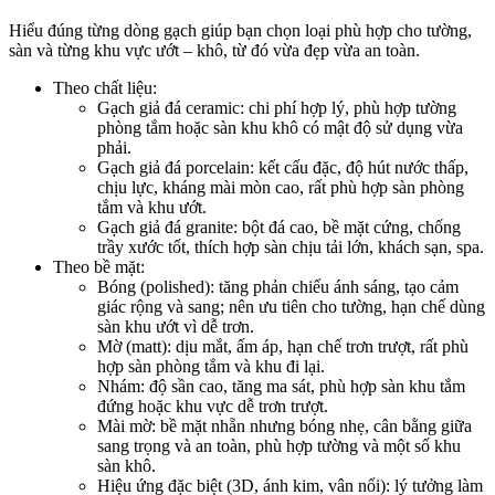
Hiểu đúng từng dòng gạch giúp bạn chọn loại phù hợp cho tường,
sàn và từng khu vực ướt – khô, từ đó vừa đẹp vừa an toàn.​
Theo chất liệu:
Gạch giả đá ceramic: chi phí hợp lý, phù hợp tường
phòng tắm hoặc sàn khu khô có mật độ sử dụng vừa
phải.​
Gạch giả đá porcelain: kết cấu đặc, độ hút nước thấp,
chịu lực, kháng mài mòn cao, rất phù hợp sàn phòng
tắm và khu ướt.​
Gạch giả đá granite: bột đá cao, bề mặt cứng, chống
trầy xước tốt, thích hợp sàn chịu tải lớn, khách sạn, spa.​
Theo bề mặt:
Bóng (polished): tăng phản chiếu ánh sáng, tạo cảm
giác rộng và sang; nên ưu tiên cho tường, hạn chế dùng
sàn khu ướt vì dễ trơn.​
Mờ (matt): dịu mắt, ấm áp, hạn chế trơn trượt, rất phù
hợp sàn phòng tắm và khu đi lại.​
Nhám: độ sần cao, tăng ma sát, phù hợp sàn khu tắm
đứng hoặc khu vực dễ trơn trượt.​
Mài mờ: bề mặt nhẵn nhưng bóng nhẹ, cân bằng giữa
sang trọng và an toàn, phù hợp tường và một số khu
sàn khô.​
Hiệu ứng đặc biệt (3D, ánh kim, vân nổi): lý tưởng làm