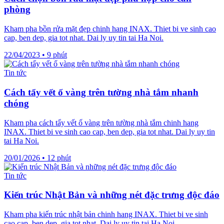
phòng
Kham pha bồn rửa mặt đẹp chinh hang INAX. Thiet bi ve sinh cao
cap, ben dep, gia tot nhat. Dai ly uy tin tai Ha Noi.
22/04/2023
•
9 phút
Tin tức
Cách tẩy vết ố vàng trên tường nhà tắm nhanh
chóng
Kham pha cách tẩy vết ố vàng trên tường nhà tắm chinh hang
INAX. Thiet bi ve sinh cao cap, ben dep, gia tot nhat. Dai ly uy tin
tai Ha Noi.
20/01/2026
•
12 phút
Tin tức
Kiến trúc Nhật Bản và những nét đặc trưng độc đáo
Kham pha kiến trúc nhật bản chinh hang INAX. Thiet bi ve sinh
cao cap, ben dep, gia tot nhat. Dai ly uy tin tai Ha Noi.