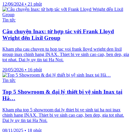
12/06/2024
•
21 phút
Tin tức
Câu chuyện Inax: từ hợp tác với Frank Lloyd
Wright đến Lixil Group
Kham pha cau chuyen tu hop tac voi frank lloyd wright den lixil
group inax chinh hang INAX. Thiet bi ve sinh cao cap, ben dep, gia
tot nhat. Dai ly uy tin tai Ha Noi.
20/05/2026
•
16 phút
Tin tức
Top 5 Showroom & đại lý thiết bị vệ sinh Inax tại
Hà…
Kham pha top 5 showroom dai ly thiet bi ve sinh tai ha noi inax
chinh hang INAX. Thiet bi ve sinh cao cap, ben dep, gia tot nhat.
Dai ly uy tin tai Ha Noi.
08/11/2025
•
18 phút