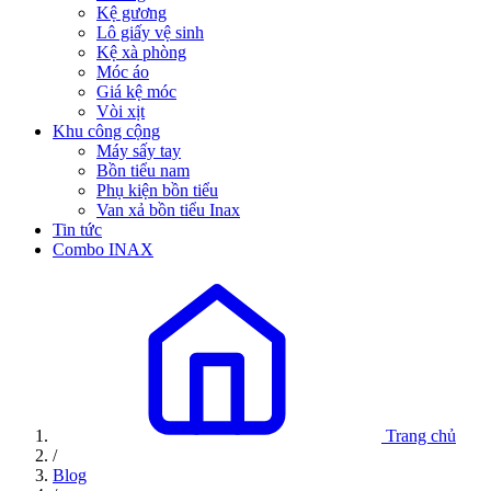
Kệ gương
Lô giấy vệ sinh
Kệ xà phòng
Móc áo
Giá kệ móc
Vòi xịt
Khu công cộng
Máy sấy tay
Bồn tiểu nam
Phụ kiện bồn tiểu
Van xả bồn tiểu Inax
Tin tức
Combo INAX
Trang chủ
/
Blog