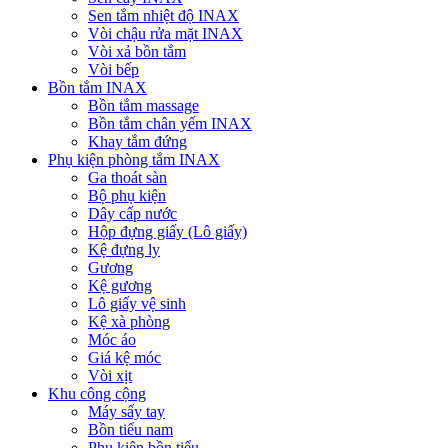
Sen tắm nhiệt độ INAX
Vòi chậu rửa mặt INAX
Vòi xả bồn tắm
Vòi bếp
Bồn tắm INAX
Bồn tắm massage
Bồn tắm chân yếm INAX
Khay tắm đứng
Phụ kiện phòng tắm INAX
Ga thoát sàn
Bộ phụ kiện
Dây cấp nước
Hộp đựng giấy (Lô giấy)
Kệ đựng ly
Gương
Kệ gương
Lô giấy vệ sinh
Kệ xà phòng
Móc áo
Giá kệ móc
Vòi xịt
Khu công cộng
Máy sấy tay
Bồn tiểu nam
Phụ kiện bồn tiểu