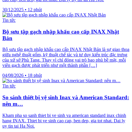
30/12/2025
•
12 phút
Tin tức
Bộ sưu tập gạch nhập khẩu cao cấp INAX Nhật
Bản
Bộ sưu tập gạch nhập khẩu cao cấp INAX Nhật Bản là sự giao thoa
giữa nghệ thuật gốm, kỹ thuật chế tác và tư duy kiến trúc đặc trưng
của xứ sở Phù Tang. Thay vì chỉ đóng vai trò bao phủ bề mặt, mỗi
viên gạch được phát triển như một thành phần […]
04/08/2026
•
18 phút
Tin tức
So sánh thiết bị vệ sinh Inax và American Standard:
nên m…
Kham pha so sanh thiet bi ve sinh va american standard inax chinh
hang INAX. Thiet bi ve sinh cao cap, ben dep, gia tot nhat. Dai ly
uy tin tai Ha Noi.