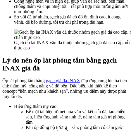
Công nghệ men và in hiện đại giúp vân đá sắc nét, bền màu,
chống thấm và chịu nhiệt tốt – rất phù hợp môi trường ẩm ướt
như phòng tắm.​
So với đá tự nhiên, gạch giả đá có độ ổn định cao, ít cong
vênh, dễ bảo dưỡng, tối ưu chi phí trong dài hạn.​
Gạch ốp lát INAX vân đá thuộc nhóm gạch giả đá cao cấp, nền 
thực cao
Lý do nên ốp lát phòng tắm bằng gạch
INAX giả đá
Ốp lát phòng tắm bằng
gạch giả đá INAX
đáp ứng cùng lúc ba tiêu
chí: thẩm mỹ, công năng và độ bền. Đặc biệt, khi thiết kế theo
concept “liền mạch như khách sạn”, những ưu điểm này được phát
huy tối đa.​
Hiệu ứng thẩm mỹ cao:
Bề mặt tái hiện rõ nét hoa văn và kết cấu đá, tạo chiều
sâu, hiệu ứng ánh sáng tinh tế, nâng tầm giá trị phòng
tắm.​
Khi ốp đồng bộ tường – sàn, phòng tắm có cảm giác