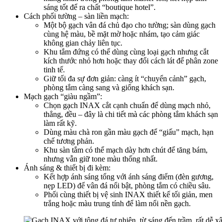
sáng tốt để ra chất “boutique hotel”.​
Cách phối tường – sàn liền mạch:
Một bộ gạch vân đá chủ đạo cho tường; sàn dùng gạch
cùng hệ màu, bề mặt mờ hoặc nhám, tạo cảm giác
không gian chảy liên tục.​
Khu tắm đứng có thể dùng cùng loại gạch nhưng cắt
kích thước nhỏ hơn hoặc thay đổi cách lát để phân zone
tinh tế.​
Giữ tối đa sự đơn giản: càng ít “chuyển cảnh” gạch,
phòng tắm càng sang và giống khách sạn.​
Mạch gạch “giàu ngầm”:
Chọn gạch INAX cắt cạnh chuẩn để dùng mạch nhỏ,
thẳng, đều – đây là chi tiết mà các phòng tắm khách sạn
làm rất kỹ.​
Dùng màu chà ron gần màu gạch để “giấu” mạch, hạn
chế tương phản.​
Khu sàn tắm có thể mạch dày hơn chút để tăng bám,
nhưng vẫn giữ tone màu thống nhất.​
Ánh sáng & thiết bị đi kèm:
Kết hợp ánh sáng tổng với ánh sáng điểm (đèn gương,
nẹp LED) để vân đá nổi bật, phòng tắm có chiều sâu.​
Phối cùng thiết bị vệ sinh INAX thiết kế tối giản, men
trắng hoặc màu trung tính để làm nổi nền gạch.