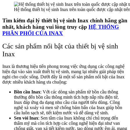
Hệ thống thiết bị vệ sinh Inax trên toàn quốc được cập nhật tr
Tìm kiếm đại lý thiết bị vệ sinh Inax chính hãng gần
nhất, khách hàng vui lòng truy cập
HỆ THỐNG
PHÂN PHỐI CỦA INAX
Các sản phẩm nổi bật của thiết bị vệ sinh
Inax
Inax là thương hiệu tiên phong trong việc ứng dụng các công nghệ
hiện đại vào sản xuất thiết bị vệ sinh, mang lại nhiều giải pháp tiện
nghi cho cuộc sống. Dưới đây là một số sản phẩm nổi bật của Inax
được nhiều khách hàng ưa chuộng:
Bồn cầu Inax
: Với các dòng sản phẩm từ bồn cầu thông
thường đến bồn cầu thông minh tích hợp nắp rửa điện tử,
Inax đáp ứng đa dạng nhu cầu của người tiêu dùng. Công
nghệ xả xoáy và men sứ chống bám bẩn của Inax giúp bồn
cầu luôn sạch sẽ, tiết kiệm nước và dễ dàng vệ sinh.
Sen vòi Inax
: Sen tắm của Inax không chỉ chú trọng đến
thẩm mỹ mà còn tích hợp các công nghệ hiện đại như van
chống giật, van xả tiết kiệm nước, tạo dòng nước êm ái, mang