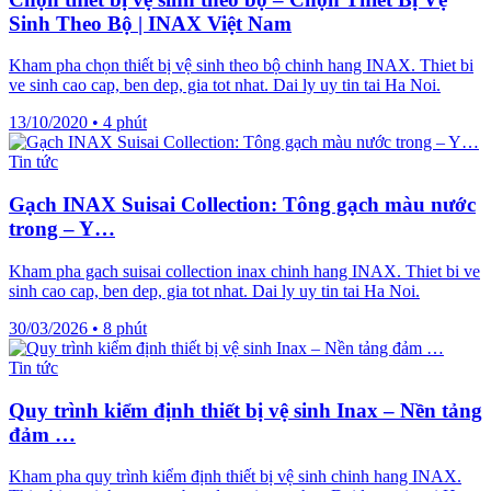
Sinh Theo Bộ | INAX Việt Nam
Kham pha chọn thiết bị vệ sinh theo bộ chinh hang INAX. Thiet bi
ve sinh cao cap, ben dep, gia tot nhat. Dai ly uy tin tai Ha Noi.
13/10/2020
•
4 phút
Tin tức
Gạch INAX Suisai Collection: Tông gạch màu nước
trong – Y…
Kham pha gach suisai collection inax chinh hang INAX. Thiet bi ve
sinh cao cap, ben dep, gia tot nhat. Dai ly uy tin tai Ha Noi.
30/03/2026
•
8 phút
Tin tức
Quy trình kiểm định thiết bị vệ sinh Inax – Nền tảng
đảm …
Kham pha quy trình kiểm định thiết bị vệ sinh chinh hang INAX.