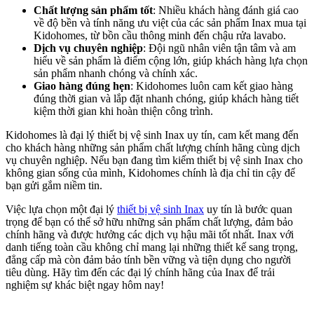
Chất lượng sản phẩm tốt
: Nhiều khách hàng đánh giá cao
về độ bền và tính năng ưu việt của các sản phẩm Inax mua tại
Kidohomes, từ bồn cầu thông minh đến chậu rửa lavabo.
Dịch vụ chuyên nghiệp
: Đội ngũ nhân viên tận tâm và am
hiểu về sản phẩm là điểm cộng lớn, giúp khách hàng lựa chọn
sản phẩm nhanh chóng và chính xác.
Giao hàng đúng hẹn
: Kidohomes luôn cam kết giao hàng
đúng thời gian và lắp đặt nhanh chóng, giúp khách hàng tiết
kiệm thời gian khi hoàn thiện công trình.
Kidohomes là đại lý thiết bị vệ sinh Inax uy tín, cam kết mang đến
cho khách hàng những sản phẩm chất lượng chính hãng cùng dịch
vụ chuyên nghiệp. Nếu bạn đang tìm kiếm thiết bị vệ sinh Inax cho
không gian sống của mình, Kidohomes chính là địa chỉ tin cậy để
bạn gửi gắm niềm tin.
Việc lựa chọn một đại lý
thiết bị vệ sinh Inax
uy tín là bước quan
trọng để bạn có thể sở hữu những sản phẩm chất lượng, đảm bảo
chính hãng và được hưởng các dịch vụ hậu mãi tốt nhất. Inax với
danh tiếng toàn cầu không chỉ mang lại những thiết kế sang trọng,
đẳng cấp mà còn đảm bảo tính bền vững và tiện dụng cho người
tiêu dùng. Hãy tìm đến các đại lý chính hãng của Inax để trải
nghiệm sự khác biệt ngay hôm nay!