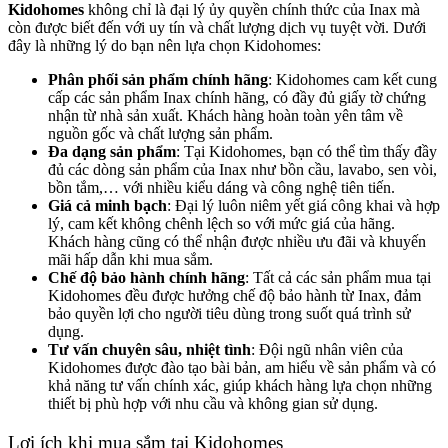
Kidohomes
không chỉ là đại lý ủy quyền chính thức của Inax mà
còn được biết đến với uy tín và chất lượng dịch vụ tuyệt vời. Dưới
đây là những lý do bạn nên lựa chọn Kidohomes:
Phân phối sản phẩm chính hãng
: Kidohomes cam kết cung
cấp các sản phẩm Inax chính hãng, có đầy đủ giấy tờ chứng
nhận từ nhà sản xuất. Khách hàng hoàn toàn yên tâm về
nguồn gốc và chất lượng sản phẩm.
Đa dạng sản phẩm
: Tại Kidohomes, bạn có thể tìm thấy đầy
đủ các dòng sản phẩm của Inax như bồn cầu, lavabo, sen vòi,
bồn tắm,… với nhiều kiểu dáng và công nghệ tiên tiến.
Giá cả minh bạch
: Đại lý luôn niêm yết giá công khai và hợp
lý, cam kết không chênh lệch so với mức giá của hãng.
Khách hàng cũng có thể nhận được nhiều ưu đãi và khuyến
mãi hấp dẫn khi mua sắm.
Chế độ bảo hành chính hãng
: Tất cả các sản phẩm mua tại
Kidohomes đều được hưởng chế độ bảo hành từ Inax, đảm
bảo quyền lợi cho người tiêu dùng trong suốt quá trình sử
dụng.
Tư vấn chuyên sâu, nhiệt tình
: Đội ngũ nhân viên của
Kidohomes được đào tạo bài bản, am hiểu về sản phẩm và có
khả năng tư vấn chính xác, giúp khách hàng lựa chọn những
thiết bị phù hợp với nhu cầu và không gian sử dụng.
Lợi ích khi mua sắm tại Kidohomes