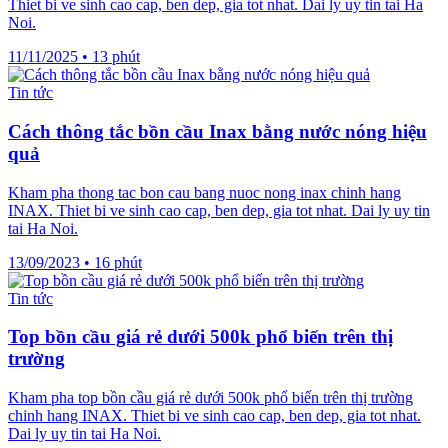
Thiet bi ve sinh cao cap, ben dep, gia tot nhat. Dai ly uy tin tai Ha
Noi.
11/11/2025
•
13 phút
Tin tức
Cách thông tắc bồn cầu Inax bằng nước nóng hiệu
quả
Kham pha thong tac bon cau bang nuoc nong inax chinh hang
INAX. Thiet bi ve sinh cao cap, ben dep, gia tot nhat. Dai ly uy tin
tai Ha Noi.
13/09/2023
•
16 phút
Tin tức
Top bồn cầu giá rẻ dưới 500k phổ biến trên thị
trường
Kham pha top bồn cầu giá rẻ dưới 500k phổ biến trên thị trường
chinh hang INAX. Thiet bi ve sinh cao cap, ben dep, gia tot nhat.
Dai ly uy tin tai Ha Noi.