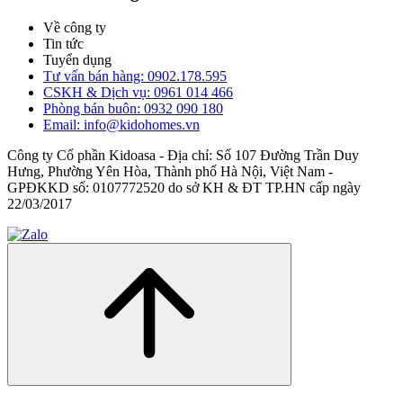
Về công ty
Tin tức
Tuyển dụng
Tư vấn bán hàng: 0902.178.595
CSKH & Dịch vụ: 0961 014 466
Phòng bán buôn: 0932 090 180
Email: info@kidohomes.vn
Công ty Cổ phần Kidoasa - Địa chỉ: Số 107 Đường Trần Duy
Hưng, Phường Yên Hòa, Thành phố Hà Nội, Việt Nam -
GPĐKKD số: 0107772520 do sở KH & ĐT TP.HN cấp ngày
22/03/2017