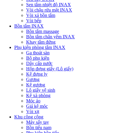
Sen tắm nhiệt độ INAX
Vòi chậu rửa mặt INAX
Vòi xả bồn tắm
Vòi bếp
Bồn tắm INAX
Bồn tắm massage
Bồn tắm chân yếm INAX
Khay tắm đứng
Phụ kiện phòng tắm INAX
Ga thoát sàn
Bộ phụ kiện
Dây cấp nước
Hộp đựng giấy (Lô giấy)
Kệ đựng ly
Gương
Kệ gương
Lô giấy vệ sinh
Kệ xà phòng
Móc áo
Giá kệ móc
Vòi xịt
Khu công cộng
Máy sấy tay
Bồn tiểu nam
Phụ kiện bồn tiểu