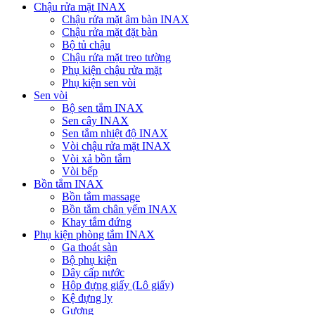
Chậu rửa mặt INAX
Chậu rửa mặt âm bàn INAX
Chậu rửa mặt đặt bàn
Bộ tủ chậu
Chậu rửa mặt treo tường
Phụ kiện chậu rửa mặt
Phụ kiện sen vòi
Sen vòi
Bộ sen tắm INAX
Sen cây INAX
Sen tắm nhiệt độ INAX
Vòi chậu rửa mặt INAX
Vòi xả bồn tắm
Vòi bếp
Bồn tắm INAX
Bồn tắm massage
Bồn tắm chân yếm INAX
Khay tắm đứng
Phụ kiện phòng tắm INAX
Ga thoát sàn
Bộ phụ kiện
Dây cấp nước
Hộp đựng giấy (Lô giấy)
Kệ đựng ly
Gương