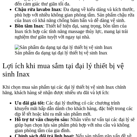
đến cảm giác thư giãn tối đa.
Chậu rửa lavabo Inax
: Đa dạng về kiểu dáng và kích thước,
phù hợp với nhiều không gian phòng tắm. Sản phẩm chậu rửa
của Inax có khả năng chống bám bẩn và dễ dàng vệ sinh.
Bồn tắm Inax
: Thiết kế hiện đại, sang trọng, bồn tắm của
Inax tích hợp các tính năng massage thủy lực, mang lại trải
nghiệm thư giãn tuyệt vời ngay tại nhà.
Sản phẩm đa dạng tại đại lý thiết bị vệ sinh Inax
Lợi ích khi mua sắm tại đại lý thiết bị vệ
sinh Inax
Khi chọn mua sản phẩm tại các đại lý thiết bị vệ sinh Inax chính
hãng, khách hàng sẽ nhận được nhiều ưu đãi và lợi ích:
Ưu đãi giá tốt:
Các đại lý thường có các chương trình
khuyến mãi hấp dẫn dành cho khách hàng, đặc biệt trong các
dịp lễ tết hoặc khi ra mắt sản phẩm mới.
Hỗ trợ tư vấn chuyên sâu:
Nhân viên tư vấn tại các đại lý sẽ
giúp bạn chọn lựa sản phẩm phù hợp với nhu cầu và không
gian phòng tắm của gia đình.
Chính sách đổi trả linh hoạt:
Nếu sản phẩm gặp vấn đề về