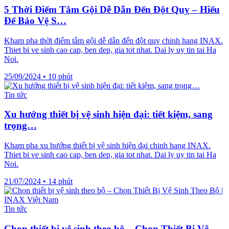
5 Thời Điểm Tắm Gội Dễ Dẫn Đến Đột Quỵ – Hiểu
Để Bảo Vệ S…
Kham pha thời điểm tắm gội dễ dẫn đến đột quỵ chinh hang INAX.
Thiet bi ve sinh cao cap, ben dep, gia tot nhat. Dai ly uy tin tai Ha
Noi.
25/09/2024
•
10 phút
Tin tức
Xu hướng thiết bị vệ sinh hiện đại: tiết kiệm, sang
trọng…
Kham pha xu hướng thiết bị vệ sinh hiện đại chinh hang INAX.
Thiet bi ve sinh cao cap, ben dep, gia tot nhat. Dai ly uy tin tai Ha
Noi.
21/07/2024
•
14 phút
Tin tức
Chọn thiết bị vệ sinh theo bộ – Chọn Thiết Bị Vệ