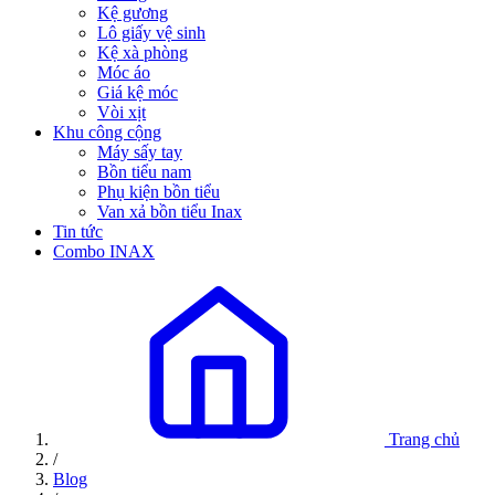
Kệ gương
Lô giấy vệ sinh
Kệ xà phòng
Móc áo
Giá kệ móc
Vòi xịt
Khu công cộng
Máy sấy tay
Bồn tiểu nam
Phụ kiện bồn tiểu
Van xả bồn tiểu Inax
Tin tức
Combo INAX
Trang chủ
/
Blog