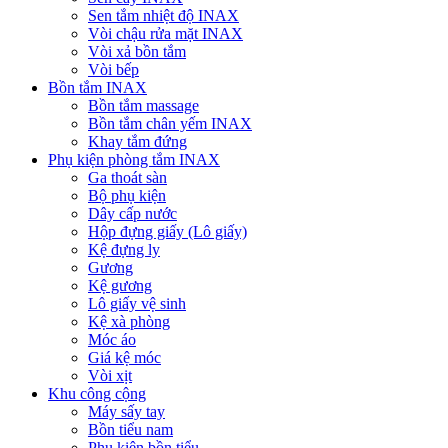
Sen tắm nhiệt độ INAX
Vòi chậu rửa mặt INAX
Vòi xả bồn tắm
Vòi bếp
Bồn tắm INAX
Bồn tắm massage
Bồn tắm chân yếm INAX
Khay tắm đứng
Phụ kiện phòng tắm INAX
Ga thoát sàn
Bộ phụ kiện
Dây cấp nước
Hộp đựng giấy (Lô giấy)
Kệ đựng ly
Gương
Kệ gương
Lô giấy vệ sinh
Kệ xà phòng
Móc áo
Giá kệ móc
Vòi xịt
Khu công cộng
Máy sấy tay
Bồn tiểu nam
Phụ kiện bồn tiểu