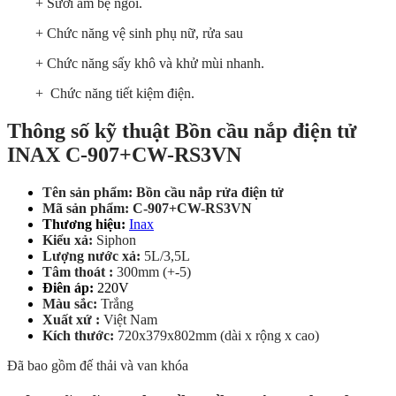
+ Sưởi ấm bệ ngồi.
+ Chức năng vệ sinh phụ nữ, rửa sau
+ Chức năng sấy khô và khử mùi nhanh.
+ Chức năng tiết kiệm điện.
Thông số kỹ thuật Bồn cầu nắp điện tử
INAX C-907+CW-RS3VN
Tên sản phẩm: Bồn cầu nắp rửa điện tử
Mã sản phẩm: C-907+CW-RS3VN
Thương hiệu:
Inax
Kiểu xả:
Siphon
Lượng nước xả:
5L/3,5L
Tâm thoát :
300mm (+-5)
Điên áp:
220V
Màu sắc:
Trắng
Xuất xứ :
Việt Nam
Kích thước:
720x379x802mm (dài x rộng x cao)
Đã bao gồm đế thải và van khóa