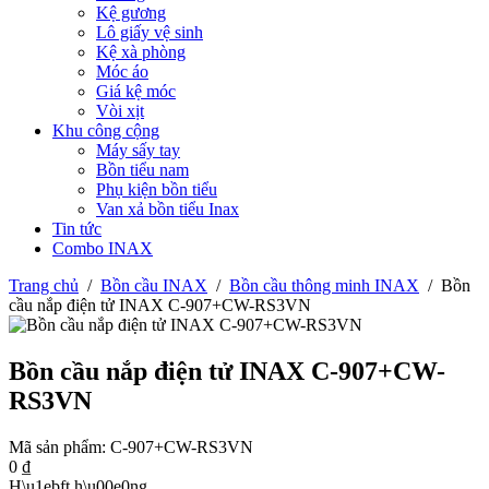
Kệ gương
Lô giấy vệ sinh
Kệ xà phòng
Móc áo
Giá kệ móc
Vòi xịt
Khu công cộng
Máy sấy tay
Bồn tiểu nam
Phụ kiện bồn tiểu
Van xả bồn tiểu Inax
Tin tức
Combo INAX
Trang chủ
/
Bồn cầu INAX
/
Bồn cầu thông minh INAX
/
Bồn
cầu nắp điện tử INAX C-907+CW-RS3VN
Bồn cầu nắp điện tử INAX C-907+CW-
RS3VN
Mã sản phẩm:
C-907+CW-RS3VN
0
₫
H\u1ebft h\u00e0ng