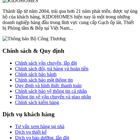
Thành lập từ năm 2004, trải qua hơn 21 năm phát triển, được sự ủng
hộ của khách hàng, KIDOHOMES hiện nay là một trong những
doanh nghiệp hàng đầu trong lĩnh vực cung cấp Gạch ốp lát, Thiết
bị Phòng tắm & Bếp tại Việt Nam...
Chính sách & Quy định
Chính sách vận chuyển, lắp đặt
Chính sách đổi, trả hàng và hoàn tiền
Chính sách bảo hành
Chính sách bảo mật thông tin
Quy định và hình thức thanh toán
Chính sách bảo vệ thông tin cá nhân
Thông tin về vận chuyển và giao nhận
Chính sách kiểm hàng
Dịch vụ khách hàng
Tư vấn xem hàng tại nhà
Dịch vụ thiết kế
Dịch vụ bảo dưỡng, lắp đặt