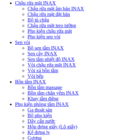
Chậu rửa mặt INAX
Chậu rửa mặt âm bàn INAX
Chậu rửa mặt đặt bàn
Bộ tủ chậu
Chậu rửa mặt treo tường
Phụ kiện chậu rửa mặt
Phụ kiện sen vòi
Sen vòi
Bộ sen tắm INAX
Sen cây INAX
Sen tắm nhiệt độ INAX
Vòi chậu rửa mặt INAX
Vòi xả bồn tắm
Vòi bếp
Bồn tắm INAX
Bồn tắm massage
Bồn tắm chân yếm INAX
Khay tắm đứng
Phụ kiện phòng tắm INAX
Ga thoát sàn
Bộ phụ kiện
Dây cấp nước
Hộp đựng giấy (Lô giấy)
Kệ đựng ly
Gương