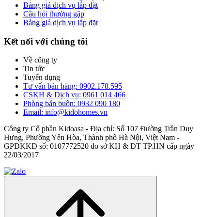
Bảng giá dịch vụ lắp đặt
Câu hỏi thường gặp
Bảng giá dịch vụ lắp đặt
Kết nối với chúng tôi
Về công ty
Tin tức
Tuyển dụng
Tư vấn bán hàng: 0902.178.595
CSKH & Dịch vụ: 0961 014 466
Phòng bán buôn: 0932 090 180
Email: info@kidohomes.vn
Công ty Cổ phần Kidoasa - Địa chỉ: Số 107 Đường Trần Duy
Hưng, Phường Yên Hòa, Thành phố Hà Nội, Việt Nam -
GPĐKKD số: 0107772520 do sở KH & ĐT TP.HN cấp ngày
22/03/2017