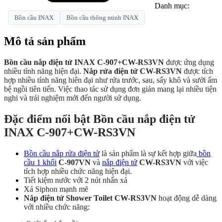
Danh mục:
Bồn cầu INAX
Bồn cầu thông minh INAX
Mô tả sản phẩm
Bồn cầu nắp điện tử INAX C-907+CW-RS3VN
được ứng dụng
nhiều tính năng hiện đại.
Nắp rửa điện tử CW-RS3VN
được tích
hợp nhiều tính năng hiên đại như rửa trước, sau, sấy khô và sưởi ấm
bệ ngồi tiên tiến. Việc thao tác sử dụng đơn giản mang lại nhiều tiện
nghi và trải nghiệm mới đến người sử dụng.
Đặc điểm nổi bật Bồn cầu nắp điện tử
INAX C-907+CW-RS3VN
Bồn cầu nắp rửa điện tử
là sản phẩm là sự kết hợp giữa
bồn
cầu 1 khối
C-907VN
và
nắp điện tử
CW-RS3VN
với việc
tích hợp nhiều chức năng hiện đại.
Tiết kiệm nước với 2 nút nhấn xả
Xả Siphon mạnh mẽ
Nắp điện tử Shower Toilet CW-RS3VN
hoạt động dễ dàng
với nhiều chức năng: