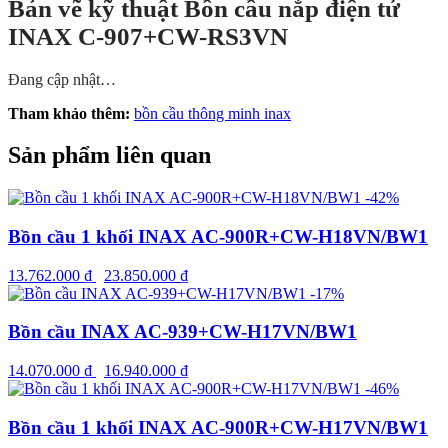
Bản vẽ kỹ thuật Bồn cầu nắp điện tử
INAX C-907+CW-RS3VN
Đang cập nhật…
Tham khảo thêm:
bồn cầu thông minh inax
Sản phẩm liên quan
-42%
Bồn cầu 1 khối INAX AC-900R+CW-H18VN/BW1
13.762.000
₫
23.850.000
₫
-17%
Bồn cầu INAX AC-939+CW-H17VN/BW1
14.070.000
₫
16.940.000
₫
-46%
Bồn cầu 1 khối INAX AC-900R+CW-H17VN/BW1