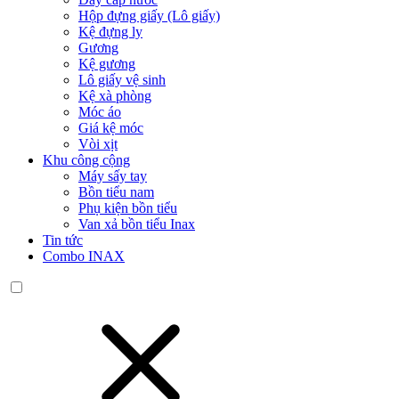
Hộp đựng giấy (Lô giấy)
Kệ đựng ly
Gương
Kệ gương
Lô giấy vệ sinh
Kệ xà phòng
Móc áo
Giá kệ móc
Vòi xịt
Khu công cộng
Máy sấy tay
Bồn tiểu nam
Phụ kiện bồn tiểu
Van xả bồn tiểu Inax
Tin tức
Combo INAX