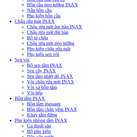
Bồn cầu treo tường INAX
Nắp bồn cầu
Phụ kiện bồn cầu
Chậu rửa mặt INAX
Chậu rửa mặt âm bàn INAX
Chậu rửa mặt đặt bàn
Bộ tủ chậu
Chậu rửa mặt treo tường
Phụ kiện chậu rửa mặt
Phụ kiện sen vòi
Sen vòi
Bộ sen tắm INAX
Sen cây INAX
Sen tắm nhiệt độ INAX
Vòi chậu rửa mặt INAX
Vòi xả bồn tắm
Vòi bếp
Bồn tắm INAX
Bồn tắm massage
Bồn tắm chân yếm INAX
Khay tắm đứng
Phụ kiện phòng tắm INAX
Ga thoát sàn
Bộ phụ kiện
Dây cấp nước