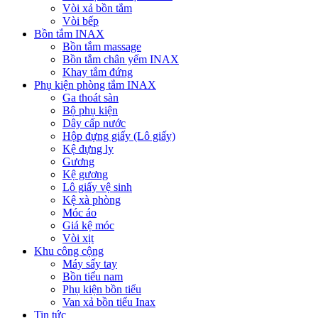
Vòi xả bồn tắm
Vòi bếp
Bồn tắm INAX
Bồn tắm massage
Bồn tắm chân yếm INAX
Khay tắm đứng
Phụ kiện phòng tắm INAX
Ga thoát sàn
Bộ phụ kiện
Dây cấp nước
Hộp đựng giấy (Lô giấy)
Kệ đựng ly
Gương
Kệ gương
Lô giấy vệ sinh
Kệ xà phòng
Móc áo
Giá kệ móc
Vòi xịt
Khu công cộng
Máy sấy tay
Bồn tiểu nam
Phụ kiện bồn tiểu
Van xả bồn tiểu Inax
Tin tức