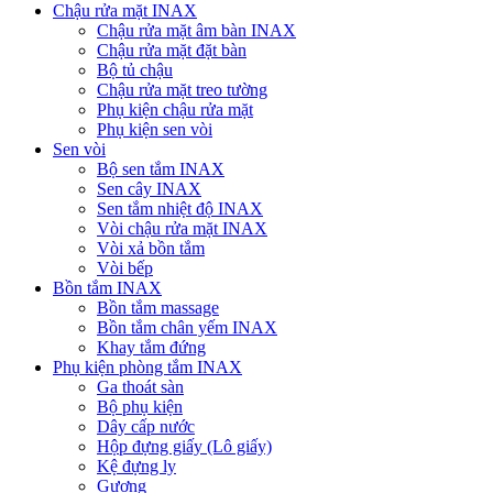
Chậu rửa mặt INAX
Chậu rửa mặt âm bàn INAX
Chậu rửa mặt đặt bàn
Bộ tủ chậu
Chậu rửa mặt treo tường
Phụ kiện chậu rửa mặt
Phụ kiện sen vòi
Sen vòi
Bộ sen tắm INAX
Sen cây INAX
Sen tắm nhiệt độ INAX
Vòi chậu rửa mặt INAX
Vòi xả bồn tắm
Vòi bếp
Bồn tắm INAX
Bồn tắm massage
Bồn tắm chân yếm INAX
Khay tắm đứng
Phụ kiện phòng tắm INAX
Ga thoát sàn
Bộ phụ kiện
Dây cấp nước
Hộp đựng giấy (Lô giấy)
Kệ đựng ly
Gương