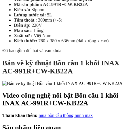
Mã sản phẩm: AC-991R+CW-KB22A
Kiểu xả:
Siphon
Lượng nước xả:
5L
Tâm thoát :
300mm (+-5)
Điên áp:
220V
Màu sắc:
Trắng
Xuất xứ :
Việt Nam
Kích thước:
760 x 380 x 636mm (dài x rộng x cao)
Đã bao gồm đế thải và van khóa
Bản vẽ kỹ thuật Bồn cầu 1 khối INAX
AC-991R+CW-KB22A
Video công nghệ nổi bật Bồn cầu 1 khối
INAX AC-991R+CW-KB22A
Tham khảo thêm:
mua bồn cầu thông minh inax
Sản phẩm liên quan