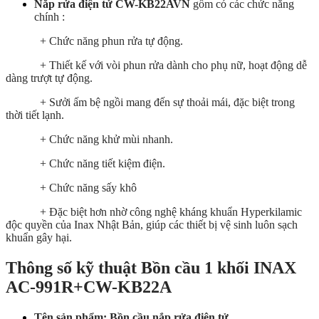
Nắp rửa điện tử CW-KB22AVN
gồm có các chức năng
chính :
+ Chức năng phun rửa tự động.
+ Thiết kế với vòi phun rửa dành cho phụ nữ, hoạt động dễ
dàng trượt tự động.
+ Sưởi ấm bệ ngồi mang đến sự thoải mái, đặc biệt trong
thời tiết lạnh.
+ Chức năng khử mùi nhanh.
+ Chức năng tiết kiệm điện.
+ Chức năng sấy khô
+ Đặc biệt hơn nhờ công nghệ kháng khuẩn Hyperkilamic
độc quyền của Inax Nhật Bản, giúp các thiết bị vệ sinh luôn sạch
khuẩn gây hại.
Thông số kỹ thuật Bồn cầu 1 khối INAX
AC-991R+CW-KB22A
Tên sản phẩm: Bồn cầu nắp rửa điện tử