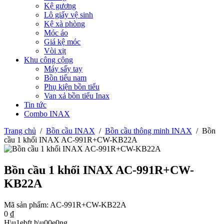
Kệ gương
Lô giấy vệ sinh
Kệ xà phòng
Móc áo
Giá kệ móc
Vòi xịt
Khu công cộng
Máy sấy tay
Bồn tiểu nam
Phụ kiện bồn tiểu
Van xả bồn tiểu Inax
Tin tức
Combo INAX
Trang chủ
/
Bồn cầu INAX
/
Bồn cầu thông minh INAX
/
Bồn
cầu 1 khối INAX AC-991R+CW-KB22A
Bồn cầu 1 khối INAX AC-991R+CW-
KB22A
Mã sản phẩm:
AC-991R+CW-KB22A
0
₫
H\u1ebft h\u00e0ng