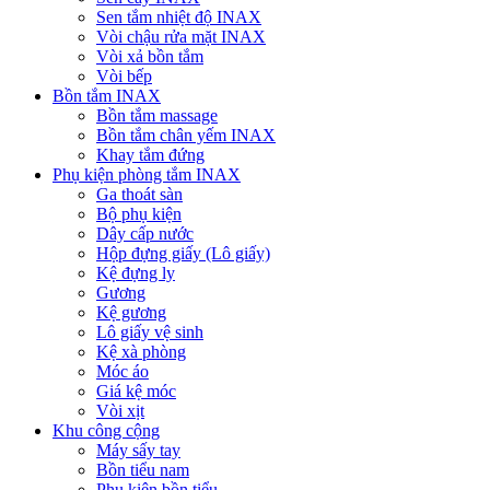
Sen tắm nhiệt độ INAX
Vòi chậu rửa mặt INAX
Vòi xả bồn tắm
Vòi bếp
Bồn tắm INAX
Bồn tắm massage
Bồn tắm chân yếm INAX
Khay tắm đứng
Phụ kiện phòng tắm INAX
Ga thoát sàn
Bộ phụ kiện
Dây cấp nước
Hộp đựng giấy (Lô giấy)
Kệ đựng ly
Gương
Kệ gương
Lô giấy vệ sinh
Kệ xà phòng
Móc áo
Giá kệ móc
Vòi xịt
Khu công cộng
Máy sấy tay
Bồn tiểu nam
Phụ kiện bồn tiểu