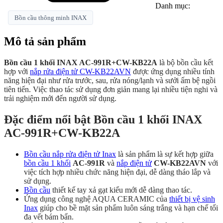
Danh mục:
Bồn cầu thông minh INAX
Mô tả sản phẩm
Bồn cầu 1 khối INAX AC-991R+CW-KB22A
là bộ bồn cầu kết
hợp với
nắp rửa điện tử CW-KB22AVN
được ứng dụng nhiều tính
năng hiện đại như rửa trước, sau, rửa nóng/lạnh và sưởi ấm bệ ngồi
tiên tiến. Việc thao tác sử dụng đơn giản mang lại nhiều tiện nghi và
trải nghiệm mới đến người sử dụng.
Đặc điểm nổi bật Bồn cầu 1 khối INAX
AC-991R+CW-KB22A
Bồn cầu nắp rửa điện tử Inax
là sản phẩm là sự kết hợp giữa
bồn cầu 1 khối
AC-991R
và
nắp điện tử
CW-KB22AVN
với
việc tích hợp nhiều chức năng hiện đại, dễ dàng tháo lắp và
sử dụng.
Bồn cầu
thiết kế tay xả gạt kiểu mới dễ dàng thao tác.
Ứng dụng công nghệ AQUA CERAMIC của
thiết bị vệ sinh
Inax
giúp cho bề mặt sản phẩm luôn sáng trắng và hạn chế tối
đa vết bám bẩn.