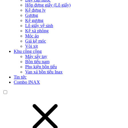
Hộp đựng giấy (Lô giấy)
Kệ đựng ly
Gương
Kệ gương
Lô giấy vệ sinh
Kệ xà phòng
Móc áo
Giá kệ móc
Vòi xịt
Khu công cộng
Máy sấy tay
Bồn tiểu nam
Phụ kiện bồn tiểu
Van xả bồn tiểu Inax
Tin tức
Combo INAX