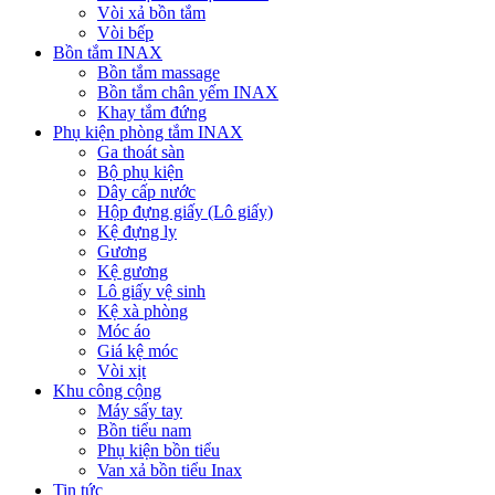
Vòi xả bồn tắm
Vòi bếp
Bồn tắm INAX
Bồn tắm massage
Bồn tắm chân yếm INAX
Khay tắm đứng
Phụ kiện phòng tắm INAX
Ga thoát sàn
Bộ phụ kiện
Dây cấp nước
Hộp đựng giấy (Lô giấy)
Kệ đựng ly
Gương
Kệ gương
Lô giấy vệ sinh
Kệ xà phòng
Móc áo
Giá kệ móc
Vòi xịt
Khu công cộng
Máy sấy tay
Bồn tiểu nam
Phụ kiện bồn tiểu
Van xả bồn tiểu Inax
Tin tức