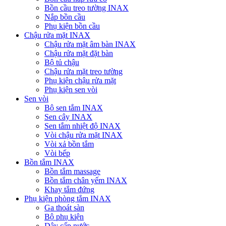
Bồn cầu treo tường INAX
Nắp bồn cầu
Phụ kiện bồn cầu
Chậu rửa mặt INAX
Chậu rửa mặt âm bàn INAX
Chậu rửa mặt đặt bàn
Bộ tủ chậu
Chậu rửa mặt treo tường
Phụ kiện chậu rửa mặt
Phụ kiện sen vòi
Sen vòi
Bộ sen tắm INAX
Sen cây INAX
Sen tắm nhiệt độ INAX
Vòi chậu rửa mặt INAX
Vòi xả bồn tắm
Vòi bếp
Bồn tắm INAX
Bồn tắm massage
Bồn tắm chân yếm INAX
Khay tắm đứng
Phụ kiện phòng tắm INAX
Ga thoát sàn
Bộ phụ kiện
Dây cấp nước