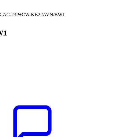
AX AC-23P+CW-KB22AVN/BW1
W1