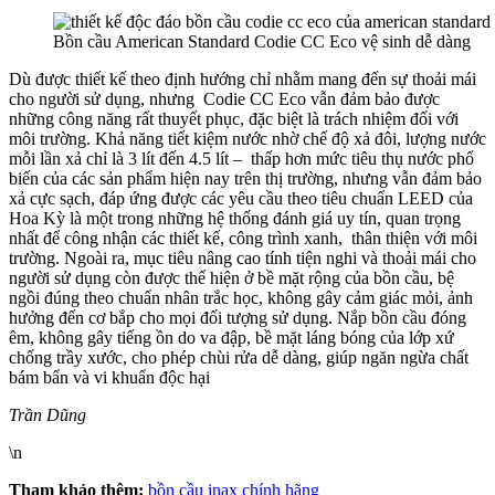
Bồn cầu American Standard Codie CC Eco vệ sinh dễ dàng
Dù được thiết kế theo định hướng chỉ nhằm mang đến sự thoải mái
cho người sử dụng, nhưng Codie CC Eco vẫn đảm bảo được
những công năng rất thuyết phục, đặc biệt là trách nhiệm đối với
môi trường. Khả năng tiết kiệm nước nhờ chế độ xả đôi, lượng nước
mỗi lần xả chỉ là 3 lít đến 4.5 lít – thấp hơn mức tiêu thụ nước phổ
biến của các sản phẩm hiện nay trên thị trường, nhưng vẫn đảm bảo
xả cực sạch, đáp ứng được các yêu cầu theo tiêu chuẩn LEED của
Hoa Kỳ là một trong những hệ thống đánh giá uy tín, quan trọng
nhất để công nhận các thiết kế, công trình xanh, thân thiện với môi
trường. Ngoài ra, mục tiêu nâng cao tính tiện nghi và thoải mái cho
người sử dụng còn được thể hiện ở bề mặt rộng của bồn cầu, bệ
ngồi đúng theo chuẩn nhân trắc học, không gây cảm giác mỏi, ảnh
hưởng đến cơ bắp cho mọi đối tượng sử dụng. Nắp bồn cầu đóng
êm, không gây tiếng ồn do va đập, bề mặt láng bóng của lớp xứ
chống trầy xước, cho phép chùi rửa dễ dàng, giúp ngăn ngừa chất
bám bẩn và vi khuẩn độc hại
Trần Dũng
\n
Tham khảo thêm:
bồn cầu inax chính hãng