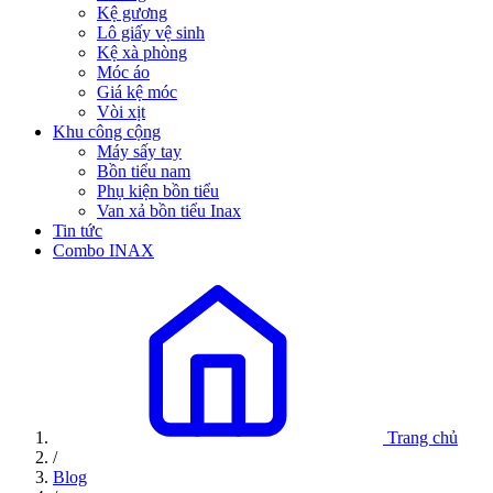
Kệ gương
Lô giấy vệ sinh
Kệ xà phòng
Móc áo
Giá kệ móc
Vòi xịt
Khu công cộng
Máy sấy tay
Bồn tiểu nam
Phụ kiện bồn tiểu
Van xả bồn tiểu Inax
Tin tức
Combo INAX
Trang chủ
/
Blog