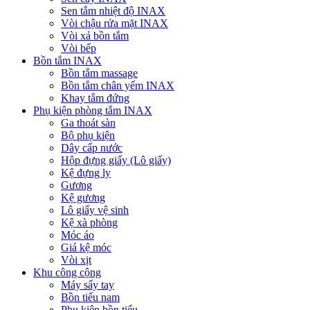
Sen tắm nhiệt độ INAX
Vòi chậu rửa mặt INAX
Vòi xả bồn tắm
Vòi bếp
Bồn tắm INAX
Bồn tắm massage
Bồn tắm chân yếm INAX
Khay tắm đứng
Phụ kiện phòng tắm INAX
Ga thoát sàn
Bộ phụ kiện
Dây cấp nước
Hộp đựng giấy (Lô giấy)
Kệ đựng ly
Gương
Kệ gương
Lô giấy vệ sinh
Kệ xà phòng
Móc áo
Giá kệ móc
Vòi xịt
Khu công cộng
Máy sấy tay
Bồn tiểu nam
Phụ kiện bồn tiểu