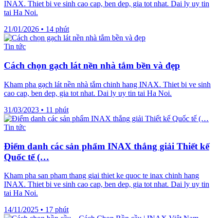
INAX. Thiet bi ve sinh cao cap, ben dep, gia tot nhat. Dai ly uy tin
tai Ha Noi.
21/01/2026
•
14 phút
Tin tức
Cách chọn gạch lát nền nhà tắm bền và đẹp
Kham pha gạch lát nền nhà tắm chinh hang INAX. Thiet bi ve sinh
cao cap, ben dep, gia tot nhat. Dai ly uy tin tai Ha Noi.
31/03/2023
•
11 phút
Tin tức
Điểm danh các sản phẩm INAX thắng giải Thiết kế
Quốc tế (…
Kham pha san pham thang giai thiet ke quoc te inax chinh hang
INAX. Thiet bi ve sinh cao cap, ben dep, gia tot nhat. Dai ly uy tin
tai Ha Noi.
14/11/2025
•
17 phút