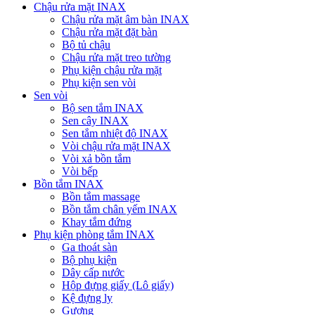
Chậu rửa mặt INAX
Chậu rửa mặt âm bàn INAX
Chậu rửa mặt đặt bàn
Bộ tủ chậu
Chậu rửa mặt treo tường
Phụ kiện chậu rửa mặt
Phụ kiện sen vòi
Sen vòi
Bộ sen tắm INAX
Sen cây INAX
Sen tắm nhiệt độ INAX
Vòi chậu rửa mặt INAX
Vòi xả bồn tắm
Vòi bếp
Bồn tắm INAX
Bồn tắm massage
Bồn tắm chân yếm INAX
Khay tắm đứng
Phụ kiện phòng tắm INAX
Ga thoát sàn
Bộ phụ kiện
Dây cấp nước
Hộp đựng giấy (Lô giấy)
Kệ đựng ly
Gương