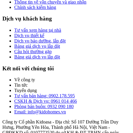
Thông tin về vận chuyển và giao nhận
Chính sách kiểm hàng
Dịch vụ khách hàng
Tư vấn xem hàng tại nhà
Dịch vụ thiết kế
Dịch vụ bảo dưỡng, lắp đặt
Bảng giá dịch vụ lắp đặt
Câu hỏi thường gặp
Bảng giá dịch vụ lắp đặt
Kết nối với chúng tôi
Về công ty
Tin tức
Tuyển dụng
Tư vấn bán hàng: 0902.178.595
CSKH & Dịch vụ: 0961 014 466
Phòng bán buôn: 0932 090 180
Email: info@kidohomes.vn
Công ty Cổ phần Kidoasa - Địa chỉ: Số 107 Đường Trần Duy
Hưng, Phường Yên Hòa, Thành phố Hà Nội, Việt Nam -
GPĐKKD số: 0107772520 do sở KH & ĐT TP.HN cấp ngày