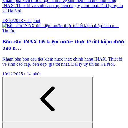
Kham pha kích thước hộc tủ nhà vệ sinh tiêu chuẩn chinh hang
INAX. Thiet bi ve sinh cao cap, ben dep, gia tot nhat. Dai ly uy tin
tai Ha Noi.
28/10/2023
•
11 phút
Tin tức
Bồn cầu INAX tiết kiệm nước: thực tế tiết kiệm được
bao n…
Kham pha bon cau tiet kiem nuoc inax chinh hang INAX. Thiet bi
ve sinh cao cap, ben dep, gia tot nhat. Dai ly uy tin tai Ha Noi.
10/12/2025
•
14 phút