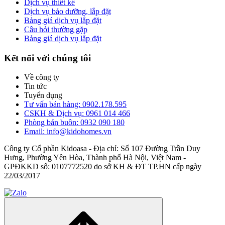
Dịch vụ thiết kế
Dịch vụ bảo dưỡng, lắp đặt
Bảng giá dịch vụ lắp đặt
Câu hỏi thường gặp
Bảng giá dịch vụ lắp đặt
Kết nối với chúng tôi
Về công ty
Tin tức
Tuyển dụng
Tư vấn bán hàng: 0902.178.595
CSKH & Dịch vụ: 0961 014 466
Phòng bán buôn: 0932 090 180
Email: info@kidohomes.vn
Công ty Cổ phần Kidoasa - Địa chỉ: Số 107 Đường Trần Duy
Hưng, Phường Yên Hòa, Thành phố Hà Nội, Việt Nam -
GPĐKKD số: 0107772520 do sở KH & ĐT TP.HN cấp ngày
22/03/2017