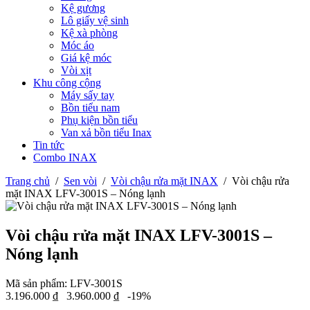
Kệ gương
Lô giấy vệ sinh
Kệ xà phòng
Móc áo
Giá kệ móc
Vòi xịt
Khu công cộng
Máy sấy tay
Bồn tiểu nam
Phụ kiện bồn tiểu
Van xả bồn tiểu Inax
Tin tức
Combo INAX
Trang chủ
/
Sen vòi
/
Vòi chậu rửa mặt INAX
/
Vòi chậu rửa
mặt INAX LFV-3001S – Nóng lạnh
Vòi chậu rửa mặt INAX LFV-3001S –
Nóng lạnh
Mã sản phẩm:
LFV-3001S
3.196.000
₫
3.960.000
₫
-19%