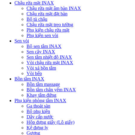
Chậu rửa mặt INAX
Chậu rửa mặt âm bàn INAX
Chậu rửa mặt đặt bàn
Bộ tủ chậu
Chậu rửa mặt treo tường
Phụ kiện chậu rửa mặt
Phụ kiện sen vòi
Sen vòi
Bộ sen tắm INAX
Sen cây INAX
Sen tắm nhiệt độ INAX
Vòi chậu rửa mặt INAX
Vòi xả bồn tắm
Vòi bếp
Bồn tắm INAX
Bồn tắm massage
Bồn tắm chân yếm INAX
Khay tắm đứng
Phụ kiện phòng tắm INAX
Ga thoát sàn
Bộ phụ kiện
Dây cấp nước
Hộp đựng giấy (Lô giấy)
Kệ đựng ly
Gương