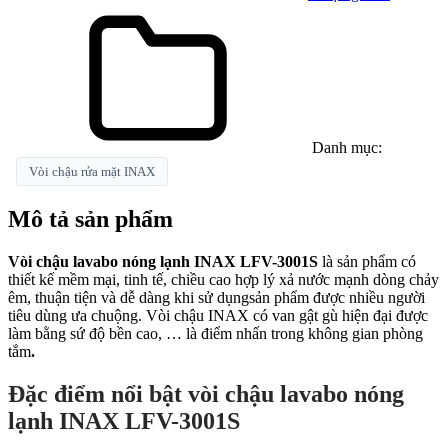
Danh mục:
Vòi chậu rửa mặt INAX
Mô tả sản phẩm
Vòi chậu lavabo nóng lạnh INAX LFV-3001S
là sản phẩm có
thiết kế mềm mại, tinh tế, chiều cao hợp lý xả nước mạnh dòng chảy
êm, thuận tiện và dễ dàng khi sử dụngsản phẩm được nhiều người
tiêu dùng ưa chuộng.
Vòi chậu INAX có van gật gù hiện đại được
làm bằng sứ độ bền cao, … là điểm nhấn trong không gian phòng
tắm
.
Đặc điểm nổi bật vòi chậu lavabo nóng
lạnh INAX LFV-3001S