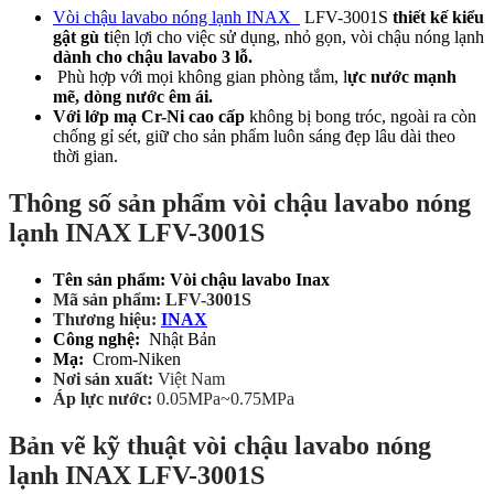
Vòi chậu lavabo nóng lạnh INAX
LFV-3001S
thiết kế kiểu
gật gù t
iện lợi cho việc sử dụng, nhỏ gọn, vòi chậu nóng lạnh
dành cho chậu lavabo 3 lỗ.
Phù hợp với mọi không gian phòng tắm, l
ực nước mạnh
mẽ, dòng nước êm ái.
Với lớp mạ Cr-Ni cao cấp
không bị bong tróc, ngoài ra còn
chống gỉ sét, giữ cho sản phẩm luôn sáng đẹp lâu dài theo
thời gian.
Thông số sản phẩm vòi chậu lavabo nóng
lạnh INAX LFV-3001S
Tên sản phẩm: Vòi chậu lavabo Inax
Mã sản phẩm: LFV-3001S
Thương hiệu:
INAX
Công nghệ:
Nhật Bản
Mạ:
Crom-Niken
Nơi sản xuất:
Việt Nam
Áp lực nước:
0.05MPa~0.75MPa
Bản vẽ kỹ thuật vòi chậu lavabo nóng
lạnh INAX LFV-3001S