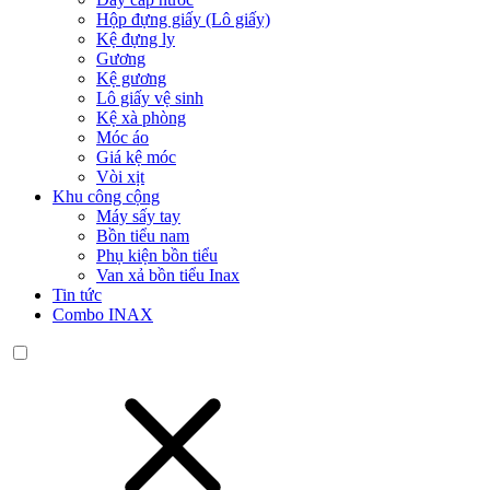
Hộp đựng giấy (Lô giấy)
Kệ đựng ly
Gương
Kệ gương
Lô giấy vệ sinh
Kệ xà phòng
Móc áo
Giá kệ móc
Vòi xịt
Khu công cộng
Máy sấy tay
Bồn tiểu nam
Phụ kiện bồn tiểu
Van xả bồn tiểu Inax
Tin tức
Combo INAX