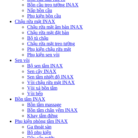
Bồn cầu treo tường INAX
Nắp bồn cầu
Phụ kiện bồn cầu
Chậu rửa mặt INAX
Chậu rửa mặt âm bàn INAX
Chậu rửa mặt đặt bàn
Bộ tủ chậu
Chậu rửa mặt treo tường
Phụ kiện chậu rửa mặt
Phụ kiện sen vòi
Sen vòi
Bộ sen tắm INAX
Sen cây INAX
Sen tắm nhiệt độ INAX
Vòi chậu rửa mặt INAX
Vòi xả bồn tắm
Vòi bếp
Bồn tắm INAX
Bồn tắm massage
Bồn tắm chân yếm INAX
Khay tắm đứng
Phụ kiện phòng tắm INAX
Ga thoát sàn
Bộ phụ kiện
Dây cấp nước