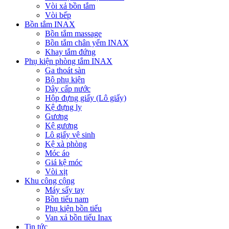
Vòi xả bồn tắm
Vòi bếp
Bồn tắm INAX
Bồn tắm massage
Bồn tắm chân yếm INAX
Khay tắm đứng
Phụ kiện phòng tắm INAX
Ga thoát sàn
Bộ phụ kiện
Dây cấp nước
Hộp đựng giấy (Lô giấy)
Kệ đựng ly
Gương
Kệ gương
Lô giấy vệ sinh
Kệ xà phòng
Móc áo
Giá kệ móc
Vòi xịt
Khu công cộng
Máy sấy tay
Bồn tiểu nam
Phụ kiện bồn tiểu
Van xả bồn tiểu Inax
Tin tức