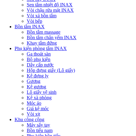
Sen tắm nhiệt độ INAX
Vòi chậu rửa mặt INAX
Vòi xả bồn tắm
Vòi bếp
Bồn tắm INAX
Bồn tắm massage
Bồn tắm chân yếm INAX
Khay tắm đứng
Phụ kiện phòng tắm INAX
Ga thoát sàn
Bộ phụ kiện
Dây cấp nước
Hộp đựng giấy (Lô giấy)
Kệ đựng ly
Gương
Kệ gương
Lô giấy vệ sinh
Kệ xà phòng
Móc áo
Giá kệ móc
Vòi xịt
Khu công cộng
Máy sấy tay
Bồn tiểu nam
Phụ kiện bồn tiểu