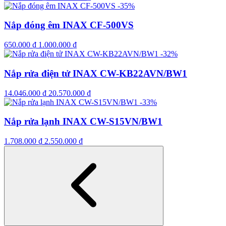
-35%
Nắp đóng êm INAX CF-500VS
650.000
₫
1.000.000
₫
-32%
Nắp rửa điện tử INAX CW-KB22AVN/BW1
14.046.000
₫
20.570.000
₫
-33%
Nắp rửa lạnh INAX CW-S15VN/BW1
1.708.000
₫
2.550.000
₫