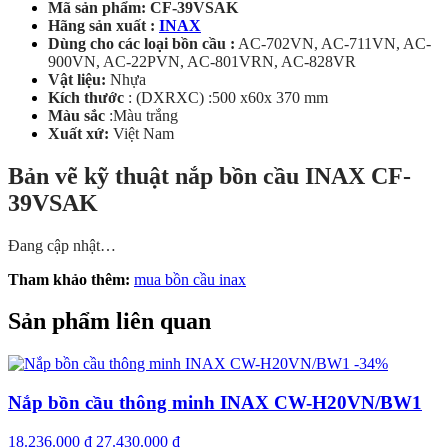
Mã sản phẩm: CF-39VSAK
Hãng sản xuất :
INAX
Dùng cho các loại bồn cầu :
AC-702VN, AC-711VN, AC-
900VN, AC-22PVN, AC-801VRN, AC-828VR
Vật liệu:
Nhựa
Kích thước
: (DXRXC) :500 x60x 370 mm
Màu sắc
:Màu trắng
Xuất xứ:
Việt Nam
Bản vẽ kỹ thuật nắp bồn cầu INAX CF-
39VSAK
Đang cập nhật…
Tham khảo thêm:
mua bồn cầu inax
Sản phẩm liên quan
-34%
Nắp bồn cầu thông minh INAX CW-H20VN/BW1
18.236.000
₫
27.430.000
₫