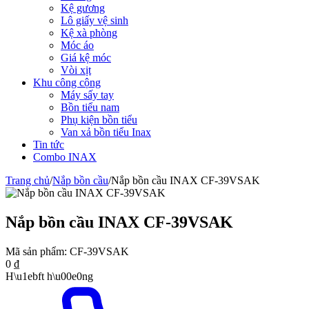
Kệ gương
Lô giấy vệ sinh
Kệ xà phòng
Móc áo
Giá kệ móc
Vòi xịt
Khu công cộng
Máy sấy tay
Bồn tiểu nam
Phụ kiện bồn tiểu
Van xả bồn tiểu Inax
Tin tức
Combo INAX
Trang chủ
/
Nắp bồn cầu
/
Nắp bồn cầu INAX CF-39VSAK
Nắp bồn cầu INAX CF-39VSAK
Mã sản phẩm:
CF-39VSAK
0
₫
H\u1ebft h\u00e0ng