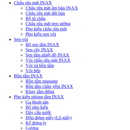
Chậu rửa mặt INAX
Chậu rửa mặt âm bàn INAX
Chậu rửa mặt đặt bàn
Bộ tủ chậu
Chậu rửa mặt treo tường
Phụ kiện chậu rửa mặt
Phụ kiện sen vòi
Sen vòi
Bộ sen tắm INAX
Sen cây INAX
Sen tắm nhiệt độ INAX
Vòi chậu rửa mặt INAX
Vòi xả bồn tắm
Vòi bếp
Bồn tắm INAX
Bồn tắm massage
Bồn tắm chân yếm INAX
Khay tắm đứng
Phụ kiện phòng tắm INAX
Ga thoát sàn
Bộ phụ kiện
Dây cấp nước
Hộp đựng giấy (Lô giấy)
Kệ đựng ly
Gương