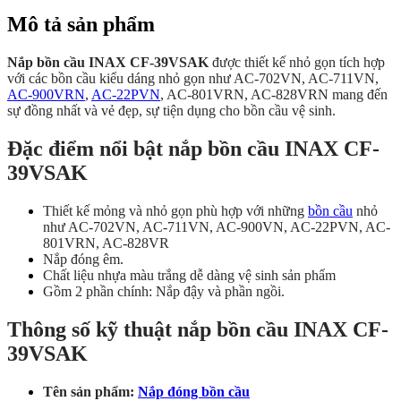
Mô tả sản phẩm
Nắp bồn cầu INAX CF-39VSAK
được thiết kế nhỏ gọn tích hợp
với các bồn cầu kiểu dáng nhỏ gọn như AC-702VN, AC-711VN,
AC-900VRN
,
AC-22PVN
, AC-801VRN, AC-828VRN mang đến
sự đồng nhất và vẻ đẹp, sự tiện dụng cho bồn cầu vệ sinh.
Đặc điểm nổi bật nắp bồn cầu INAX CF-
39VSAK
Thiết kế mỏng và nhỏ gọn phù hợp với những
bồn cầu
nhỏ
như AC-702VN, AC-711VN, AC-900VN, AC-22PVN, AC-
801VRN, AC-828VR
Nắp đóng êm.
Chất liệu nhựa màu trắng dễ dàng vệ sinh sản phẩm
Gồm 2 phần chính: Nắp đậy và phần ngồi.
Thông số kỹ thuật nắp bồn cầu INAX CF-
39VSAK
Tên sản phẩm:
Nắp đóng bồn cầu