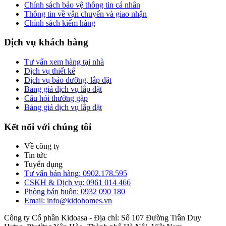
Chính sách bảo vệ thông tin cá nhân
Thông tin về vận chuyển và giao nhận
Chính sách kiểm hàng
Dịch vụ khách hàng
Tư vấn xem hàng tại nhà
Dịch vụ thiết kế
Dịch vụ bảo dưỡng, lắp đặt
Bảng giá dịch vụ lắp đặt
Câu hỏi thường gặp
Bảng giá dịch vụ lắp đặt
Kết nối với chúng tôi
Về công ty
Tin tức
Tuyển dụng
Tư vấn bán hàng: 0902.178.595
CSKH & Dịch vụ: 0961 014 466
Phòng bán buôn: 0932 090 180
Email: info@kidohomes.vn
Công ty Cổ phần Kidoasa - Địa chỉ: Số 107 Đường Trần Duy