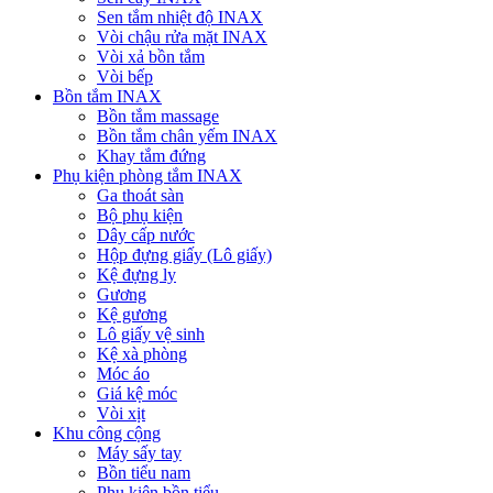
Sen tắm nhiệt độ INAX
Vòi chậu rửa mặt INAX
Vòi xả bồn tắm
Vòi bếp
Bồn tắm INAX
Bồn tắm massage
Bồn tắm chân yếm INAX
Khay tắm đứng
Phụ kiện phòng tắm INAX
Ga thoát sàn
Bộ phụ kiện
Dây cấp nước
Hộp đựng giấy (Lô giấy)
Kệ đựng ly
Gương
Kệ gương
Lô giấy vệ sinh
Kệ xà phòng
Móc áo
Giá kệ móc
Vòi xịt
Khu công cộng
Máy sấy tay
Bồn tiểu nam
Phụ kiện bồn tiểu