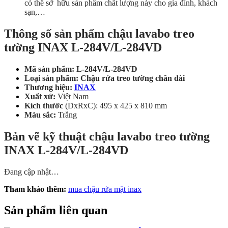
có thể sở hữu sản phẩm chất lượng này cho gia đình, khách
sạn,…
Thông số sản phẩm chậu lavabo treo
tường INAX L-284V/L-284VD
Mã sản phẩm: L-284V/L-284VD
Loại sản phẩm: Chậu rửa treo tường chân dài
Thương hiệu:
INAX
Xuất xứ:
Việt Nam
Kích thước
(DxRxC): 495 x 425 x 810 mm
Màu sắc:
Trắng
Bản vẽ kỹ thuật chậu lavabo treo tường
INAX L-284V/L-284VD
Đang cập nhật…
Tham khảo thêm:
mua chậu rửa mặt inax
Sản phẩm liên quan