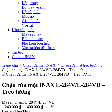
Kệ gương
Lô giấy vệ sinh
Kệ xà phòng
Móc áo
Giá kệ móc
Vòi xịt
Khu công cộng
Máy sấy tay
Bồn tiểu nam
Phụ kiện bồn tiểu
Van xả bồn tiểu Inax
Tin tức
Combo INAX
Trang chủ
/
Chậu rửa mặt INAX
/
Chậu rửa mặt treo tường
/
Chậu rửa mặt INAX L-284V/L-284VD – Treo tường
Chậu rửa mặt INAX L-284V/L-284VD –
Treo tường
Mã sản phẩm:
L-284V/L-284VD
1.240.000
₫
1.400.000
₫
-11%
H\u1ebft h\u00e0ng