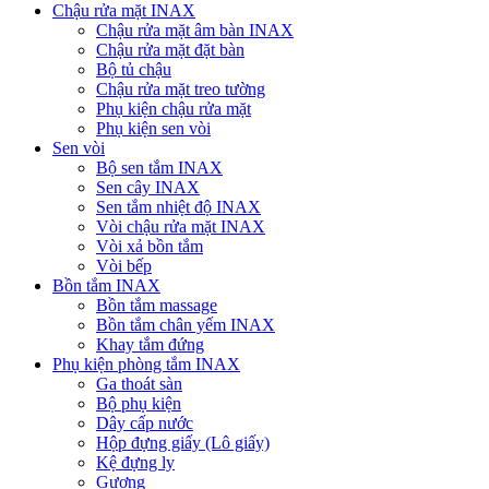
Chậu rửa mặt INAX
Chậu rửa mặt âm bàn INAX
Chậu rửa mặt đặt bàn
Bộ tủ chậu
Chậu rửa mặt treo tường
Phụ kiện chậu rửa mặt
Phụ kiện sen vòi
Sen vòi
Bộ sen tắm INAX
Sen cây INAX
Sen tắm nhiệt độ INAX
Vòi chậu rửa mặt INAX
Vòi xả bồn tắm
Vòi bếp
Bồn tắm INAX
Bồn tắm massage
Bồn tắm chân yếm INAX
Khay tắm đứng
Phụ kiện phòng tắm INAX
Ga thoát sàn
Bộ phụ kiện
Dây cấp nước
Hộp đựng giấy (Lô giấy)
Kệ đựng ly
Gương